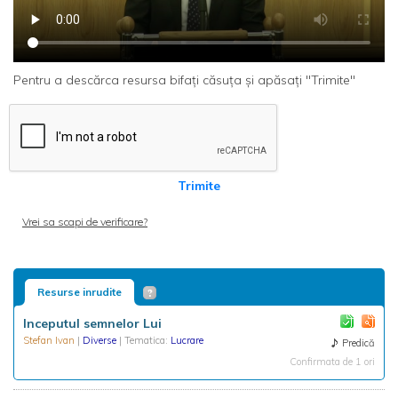
Pentru a descărca resursa bifați căsuța și apăsați "Trimite"
Trimite
Vrei sa scapi de verificare?
Resurse inrudite
Inceputul semnelor Lui
Stefan Ivan
|
Diverse
| Tematica:
Lucrare
Predică
Confirmata de 1 ori