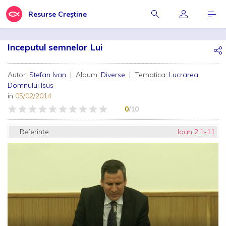
Resurse Creștine
Inceputul semnelor Lui
Autor:
Stefan Ivan
| Album:
Diverse
| Tematica:
Lucrarea
Domnului Isus
in
05/02/2014
0
/10
Referințe
Ioan 2:1-11