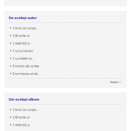
De același autor
Cand se surpa...
Cât este zi
Credință și...
Cursul anilor
Cuvintele lui...
Dincolo de vorbe
Dumnezeu este...
Inainte
Din același album
Cand se surpa...
Cât este zi
Credință și...