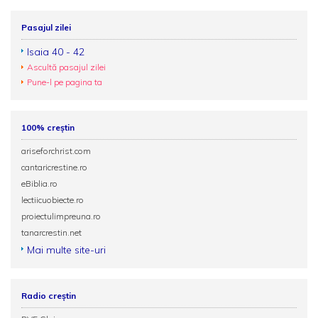
Pasajul zilei
Isaia 40 - 42
Ascultă pasajul zilei
Pune-l pe pagina ta
100% creștin
ariseforchrist.com
cantaricrestine.ro
eBiblia.ro
lectiicuobiecte.ro
proiectulimpreuna.ro
tanarcrestin.net
Mai multe site-uri
Radio creștin