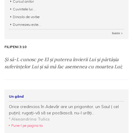
Cursul anilor
Cuvintele lui...
Dincolo de vorbe
Dumnezeu este...
Inainte
FILIPENI 3:10
Şi să-L cunosc pe El şi puterea învierii Lui şi părtăşia
suferinţelor Lui şi să mă fac asemenea cu moartea Lui;
Un gând
Orice credincios în Adevăr are un prigonitor, un Saul ( cel
puțin); rugați-vă să se pocăiască, nu-l urâți...
Alexandrina Tulics
Pune-l pe pagina ta