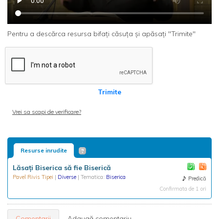
Pentru a descărca resursa bifați căsuța și apăsați "Trimite"
Trimite
Vrei sa scapi de verificare?
Resurse inrudite
Lăsaţi Biserica să fie Biserică
Pavel Rivis Tipei
|
Diverse
| Tematica:
Biserica
Predică
Confirmata de 1 ori
Comentarii
Adaugă comentariu