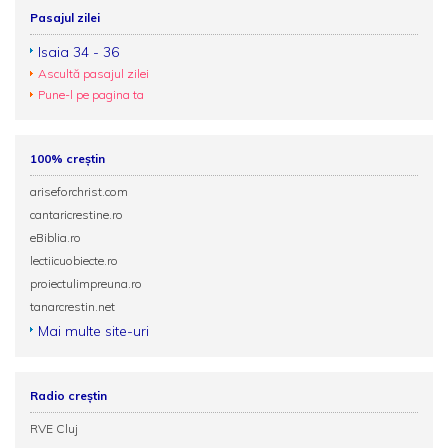
Pasajul zilei
Isaia 34 - 36
Ascultă pasajul zilei
Pune-l pe pagina ta
100% creștin
ariseforchrist.com
cantaricrestine.ro
eBiblia.ro
lectiicuobiecte.ro
proiectulimpreuna.ro
tanarcrestin.net
Mai multe site-uri
Radio creștin
RVE Cluj