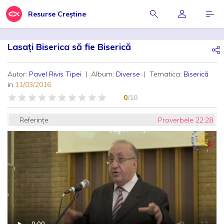
Resurse Creștine
Lasați Biserica să fie Biserică
Autor:
Pavel Rivis Tipei
| Album:
Diverse
| Tematica:
Biserică
in
11/03/2016
0
/10
Referințe
Proverbele 22:28