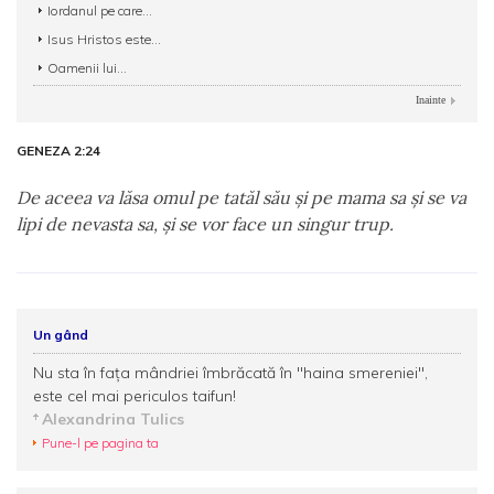
Iordanul pe care...
Isus Hristos este...
Oamenii lui...
Inainte
GENEZA 2:24
De aceea va lăsa omul pe tatăl său şi pe mama sa şi se va
lipi de nevasta sa, şi se vor face un singur trup.
Un gând
Nu sta în fața mândriei îmbrăcată în ''haina smereniei'',
este cel mai periculos taifun!
Alexandrina Tulics
Pune-l pe pagina ta