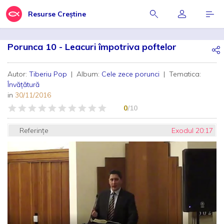
Resurse Creștine
Porunca 10 - Leacuri împotriva poftelor
Autor:
Tiberiu Pop
| Album:
Cele zece porunci
| Tematica:
Învățătură
in
30/11/2016
0
/10
Referințe
Exodul 20:17