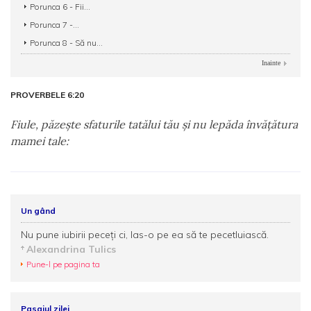
Porunca 6 - Fii...
Porunca 7 -...
Porunca 8 - Să nu...
Inainte
PROVERBELE 6:20
Fiule, păzeşte sfaturile tatălui tău şi nu lepăda învăţătura
mamei tale:
Un gând
Nu pune iubirii peceți ci, las-o pe ea să te pecetluiască.
Alexandrina Tulics
Pune-l pe pagina ta
Pasajul zilei