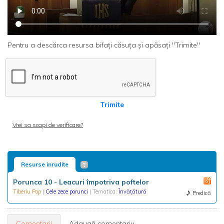
Pentru a descărca resursa bifați căsuța și apăsați "Trimite"
Trimite
Vrei sa scapi de verificare?
Resurse inrudite
Porunca 10 - Leacuri împotriva poftelor
Tiberiu Pop
|
Cele zece porunci
| Tematica:
Învățătură
Predică
Comentarii
Adaugă comentariu