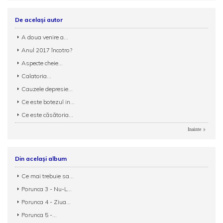
De același autor
A doua venire a...
Anul 2017 încotro?
Aspecte cheie...
Calatoria...
Cauzele depresie...
Ce este botezul in...
Ce este căsătoria...
Inainte
Din același album
Ce mai trebuie sa...
Porunca 3 - Nu-L...
Porunca 4 - Ziua...
Porunca 5 -...