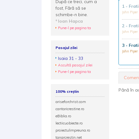
După ce treci, cum a
1 - Frat
fost, Fără să se
John Piper
schimbe-n bine.
Ioan Hapca
2 - Frat
Pune-l pe pagina ta
John Piper
3 - Frat
Pasajul zilei
John Piper
Isaia 31 - 33
Ascultă pasajul zilei
Pune-l pe pagina ta
Coment
Până în a
100% creștin
ariseforchrist.com
cantaricrestine.ro
eBiblia.ro
lectiicuobiecte.ro
proiectulimpreuna.ro
tanarcrestin.net