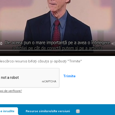
escărca resursa bifați căsuța și apăsați "Trimite"
Trimite
pi de verificare?
e inrudite
Resurse similare/alte versiuni