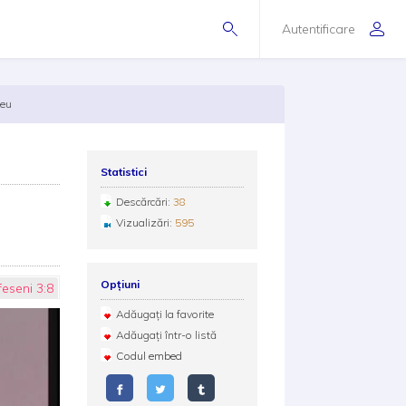
Autentificare
zeu
Statistici
Descărcări:
38
Vizualizări:
595
Opțiuni
feseni 3:8
Adăugați la favorite
Adăugați într-o listă
Codul embed