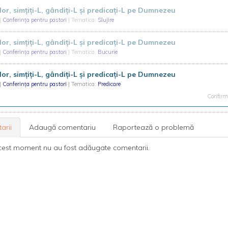
ilor, simțiți-L, gândiți-L și predicați-L pe Dumnezeu
|
Conferința pentru pastori
| Tematica:
Slujire
ilor, simțiți-L, gândiți-L și predicați-L pe Dumnezeu
|
Conferința pentru pastori
| Tematica:
Bucurie
ilor, simțiți-L, gândiți-L și predicați-L pe Dumnezeu
|
Conferința pentru pastori
| Tematica:
Predicare
Confirma
arii
Adaugă comentariu
Raportează o problemă
cest moment nu au fost adăugate comentarii.