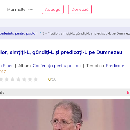
Mai multe
Adaugă
Donează
onferința pentru pastori
3 - Fratilor, simțiți-L, gândiți-L și predicați-L pe Dumne
ilor, simțiți-L, gândiți-L și predicați-L pe Dumnezeu
n Piper
| Album:
Conferința pentru pastori
| Tematica:
Predicare
017
0
/10
nțe
E