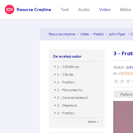
Resurse Creștine
Text
Audio
Video
Biblia
Resurse creștine
Video
Predici
John Piper
C
3 - Frat
De același autor
1 - Cântări ce...
Autor:
Joh
in
18/09/2
1 - Cât de...
1 - Fratilor,...
1 - Pasiunea lui...
Referi
2 - Ce este botezul...
2 - Depresia...
2 - Fratilor,...
Inainte