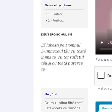
Din același album
1 - Fratilor,...
2 - Fratilor,...
DEUTERONOMUL 6:5
Să iubeşti pe Domnul
Dumnezeul tău cu toată
inima ta, cu tot sufletul
Pentru a d
tău şi cu toată puterea
ta.
Vrei sa sca
Un gând
Drumul „bătut fără rost”
Este-acela ce rămâne
Resurs