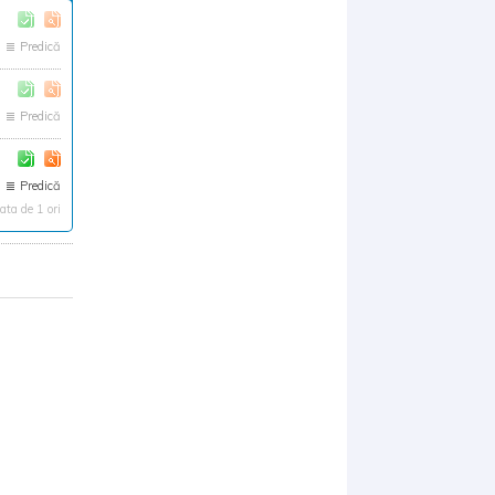
Predică
Predică
Predică
ta de 1 ori