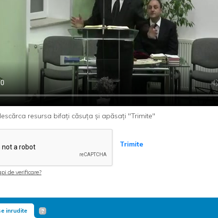
escărca resursa bifați căsuța și apăsați "Trimite"
Trimite
pi de verificare?
e inrudite