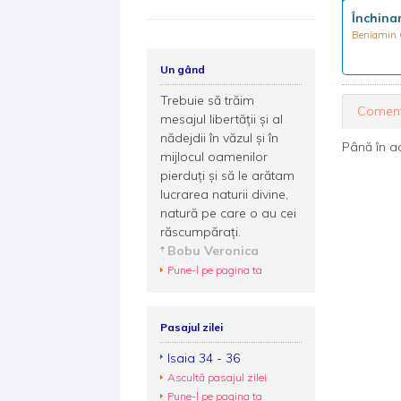
Închina
Beniamin 
Un gând
Trebuie să trăim
Coment
mesajul libertății și al
nădejdii în văzul și în
Până în a
mijlocul oamenilor
pierduți și să le arătam
lucrarea naturii divine,
natură pe care o au cei
răscumpărați.
Bobu Veronica
Pune-l pe pagina ta
Pasajul zilei
Isaia 34 - 36
Ascultă pasajul zilei
Pune-l pe pagina ta