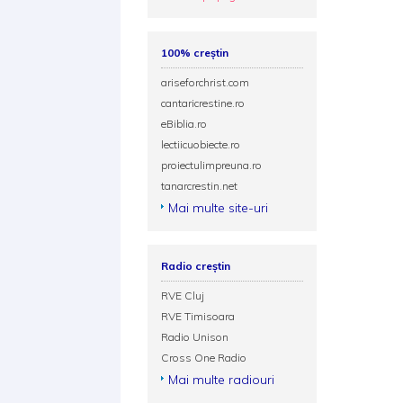
100% creștin
ariseforchrist.com
cantaricrestine.ro
eBiblia.ro
lectiicuobiecte.ro
proiectulimpreuna.ro
tanarcrestin.net
Mai multe site-uri
Radio creștin
RVE Cluj
RVE Timisoara
Radio Unison
Cross One Radio
Mai multe radiouri