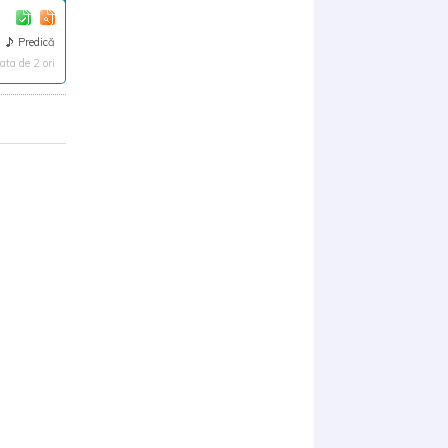
Predică
ta de 2 ori