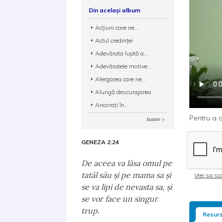
Din același album
Acțiuni care ne...
Actul credinței
Adevărata luptă a...
Adevăratele motive...
Alergarea care ne...
Alungă descurajarea
Ancorați în...
Pentru a d
Inainte
GENEZA 2:24
De aceea va lăsa omul pe
tatăl său şi pe mama sa şi
Vrei sa sca
se va lipi de nevasta sa, şi
se vor face un singur
trup.
Resurs