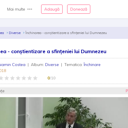
Mai multe
Adaugă
Donează
tea
Diverse
Închinarea - conştientizare a sfințeniei lui Dumnezeu
rea - conştientizare a sfințeniei lui Dumnezeu
niamin Costea
| Album:
Diverse
| Tematica:
Închinare
018
0
/10
nțe
P