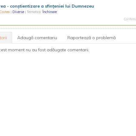
rea - conştientizare a sfințeniei lui Dumnezeu
Costea
|
Diverse
| Tematica:
Închinare
Confirma
arii
Adaugă comentariu
Raportează o problemă
cest moment nu au fost adăugate comentarii.