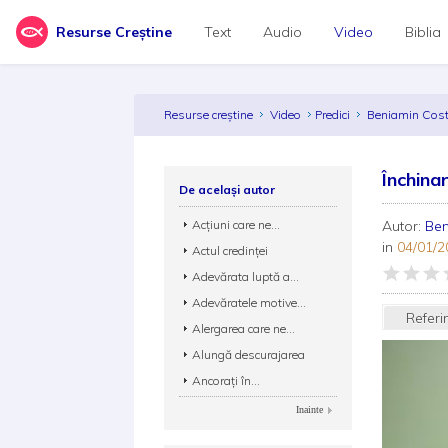
Resurse Creștine
Text
Audio
Video
Biblia
Resurse creștine
Video
Predici
Beniamin Cos
Închina
De același autor
Acțiuni care ne...
Autor:
Be
in
04/01/2
Actul credinței
Adevărata luptă a...
Adevăratele motive...
Referi
Alergarea care ne...
Alungă descurajarea
Ancorați în...
Inainte