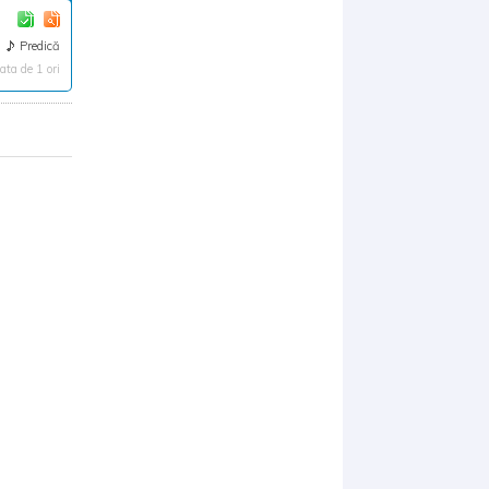
Predică
ta de 1 ori