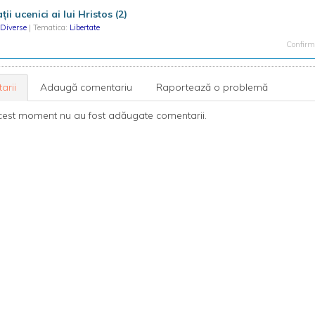
ii ucenici ai lui Hristos (2)
Diverse
| Tematica:
Libertate
Confirma
arii
Adaugă comentariu
Raportează o problemă
cest moment nu au fost adăugate comentarii.