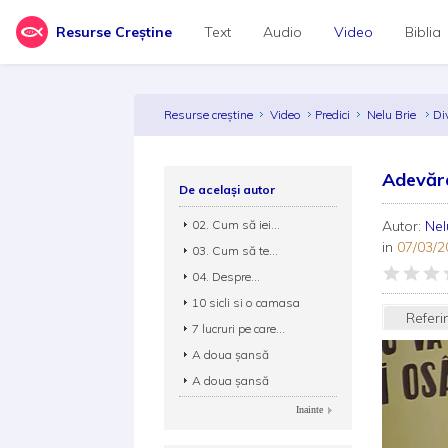
Resurse Creștine
Text
Audio
Video
Biblia
Resurse creștine
Video
Predici
Nelu Brie
Di
Adevăraț
De același autor
02. Cum să iei...
Autor:
Nel
in
07/03/2
03. Cum să te...
04. Despre...
10 sicli si o camasa
Referi
7 lucruri pe care...
A doua șansă
A doua şansă
Inainte