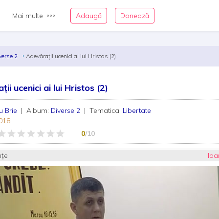
Mai multe
Adaugă
Donează
verse 2
Adevărații ucenici ai lui Hristos (2)
ii ucenici ai lui Hristos (2)
u Brie
| Album:
Diverse 2
| Tematica:
Libertate
018
0
/10
nțe
Ioa