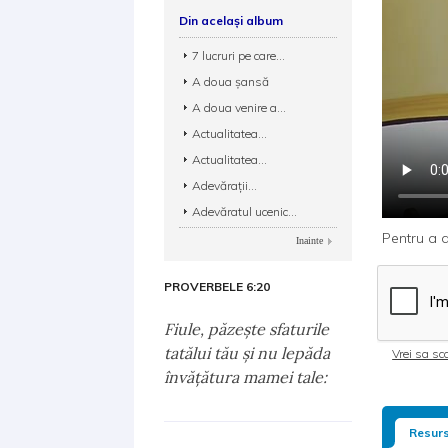
Din același album
7 lucruri pe care...
A doua şansă
A doua venire a...
Actualitatea...
Actualitatea...
Adevărații...
Adevăratul ucenic...
Pentru a d
Inainte
PROVERBELE 6:20
Fiule, păzeşte sfaturile
tatălui tău şi nu lepăda
Vrei sa sca
învăţătura mamei tale:
Resurs