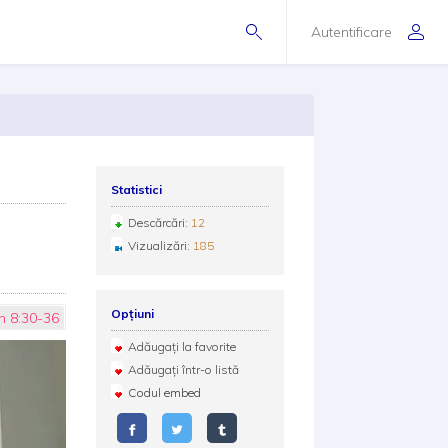
Autentificare
Statistici
Descărcări:
12
Vizualizări:
185
Opțiuni
n 8:30-36
Adăugați la favorite
Adăugați într-o listă
Codul embed