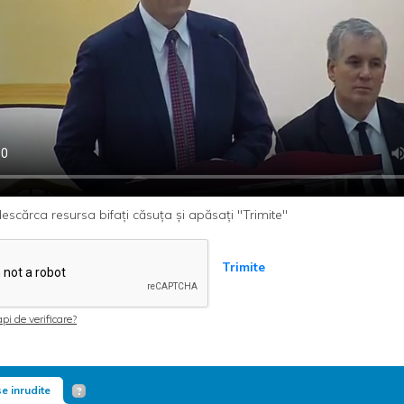
escărca resursa bifați căsuța și apăsați "Trimite"
Trimite
pi de verificare?
e inrudite