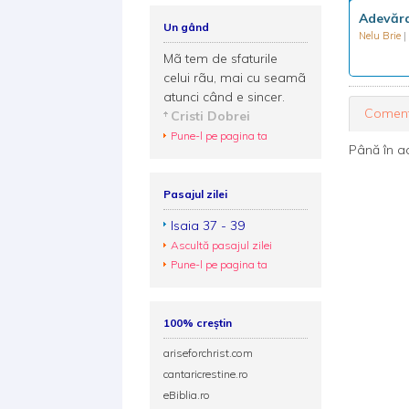
Adevăraț
Un gând
Nelu Brie
|
Mã tem de sfaturile
celui rãu, mai cu seamã
atunci când e sincer.
Coment
Cristi Dobrei
Pune-l pe pagina ta
Până în a
Pasajul zilei
Isaia 37 - 39
Ascultă pasajul zilei
Pune-l pe pagina ta
100% creștin
ariseforchrist.com
cantaricrestine.ro
eBiblia.ro