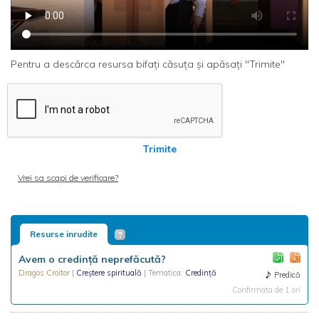
Pentru a descărca resursa bifați căsuța și apăsați "Trimite"
Trimite
Vrei sa scapi de verificare?
Resurse inrudite
Avem o credință neprefăcută?
Dragos Croitor
|
Creștere spirituală
| Tematica:
Credință
Predică
Confirmata de 1 ori