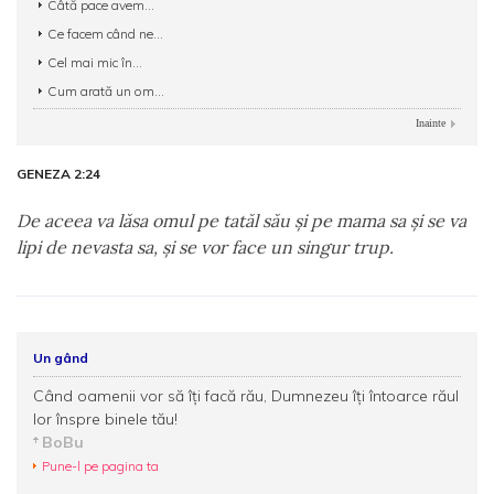
Câtă pace avem...
Ce facem când ne...
Cel mai mic în...
Cum arată un om...
Inainte
GENEZA 2:24
De aceea va lăsa omul pe tatăl său şi pe mama sa şi se va
lipi de nevasta sa, şi se vor face un singur trup.
Un gând
Când oamenii vor să îţi facă rău, Dumnezeu îţi întoarce răul
lor înspre binele tău!
BoBu
Pune-l pe pagina ta