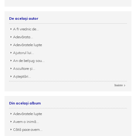
De același autor
A fi vrednic de...
Adevărata...
Adevăratele lupte
Ajutorul lui...
An de belșug sau...
Ascultare și...
Așteptări...
Inainte
Din același album
Adevăratele lupte
Avem o inimă...
Câtă pace avem...