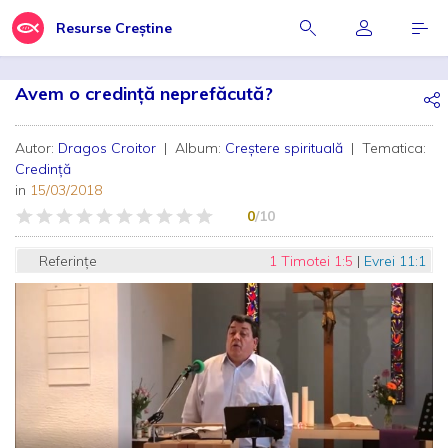
Resurse Creștine
Avem o credință neprefăcută?
Autor:
Dragos Croitor
| Album:
Creștere spirituală
| Tematica:
Credință
in
15/03/2018
0
/10
Referințe
1 Timotei 1:5
|
Evrei 11:1