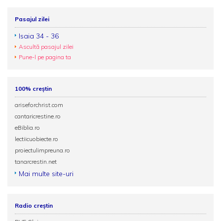
Pasajul zilei
Isaia 34 - 36
Ascultă pasajul zilei
Pune-l pe pagina ta
100% creștin
ariseforchrist.com
cantaricrestine.ro
eBiblia.ro
lectiicuobiecte.ro
proiectulimpreuna.ro
tanarcrestin.net
Mai multe site-uri
Radio creștin