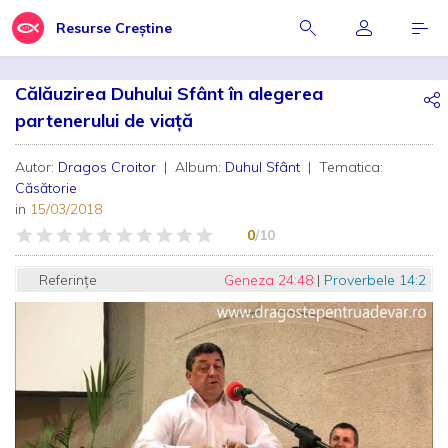
Resurse Creștine
Călăuzirea Duhului Sfânt în alegerea
partenerului de viață
Autor:
Dragos Croitor
| Album:
Duhul Sfânt
| Tematica:
Căsătorie
in
15/03/2018
0
/10
Referințe
Geneza 24:48
|
Proverbele 14:2