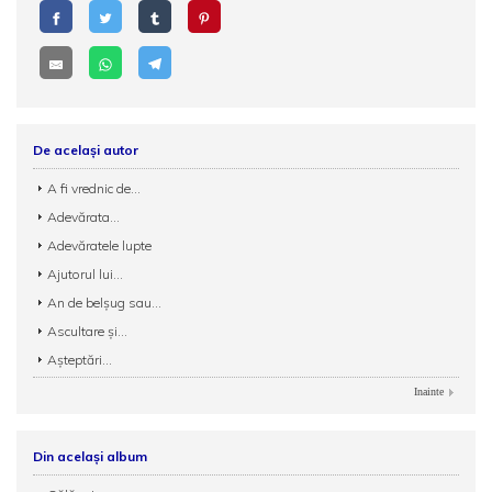
De același autor
A fi vrednic de...
Adevărata...
Adevăratele lupte
Ajutorul lui...
An de belșug sau...
Ascultare și...
Așteptări...
Inainte
Din același album