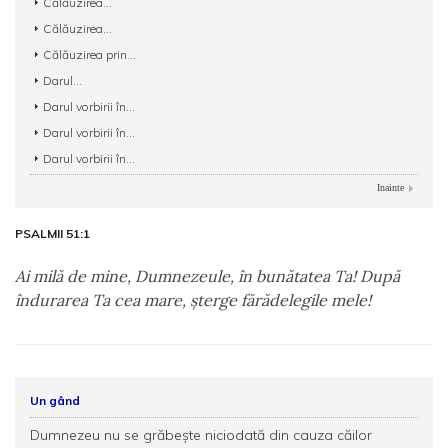
Călăuzirea...
Călăuzirea...
Călăuzirea prin...
Darul...
Darul vorbirii în...
Darul vorbirii în...
Darul vorbirii în...
Inainte
PSALMII 51:1
Ai milă de mine, Dumnezeule, în bunătatea Ta! După
îndurarea Ta cea mare, şterge fărădelegile mele!
Un gând
Dumnezeu nu se grăbeşte niciodată din cauza căilor