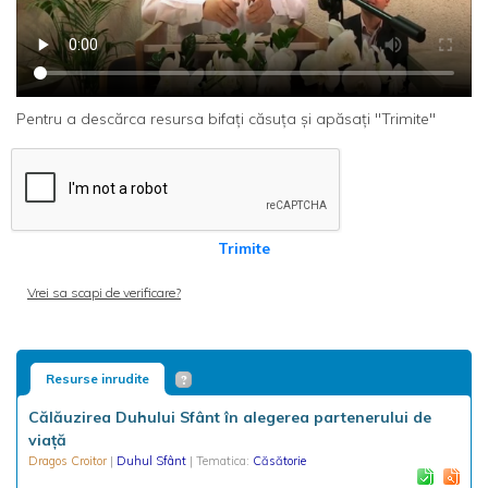
Pentru a descărca resursa bifați căsuța și apăsați "Trimite"
Trimite
Vrei sa scapi de verificare?
Resurse inrudite
Călăuzirea Duhului Sfânt în alegerea partenerului de
viață
Dragos Croitor
|
Duhul Sfânt
| Tematica:
Căsătorie