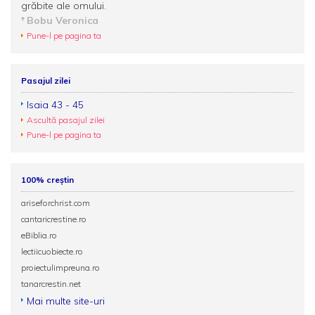
grăbite ale omului.
Bobu Veronica
Pune-l pe pagina ta
Pasajul zilei
Isaia 43 - 45
Ascultă pasajul zilei
Pune-l pe pagina ta
100% creștin
ariseforchrist.com
cantaricrestine.ro
eBiblia.ro
lectiicuobiecte.ro
proiectulimpreuna.ro
tanarcrestin.net
Mai multe site-uri