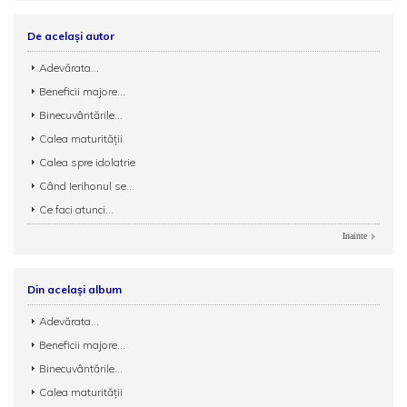
De același autor
Adevărata...
Beneficii majore...
Binecuvântările...
Calea maturității
Calea spre idolatrie
Când Ierihonul se...
Ce faci atunci...
Inainte
Din același album
Adevărata...
Beneficii majore...
Binecuvântările...
Calea maturității