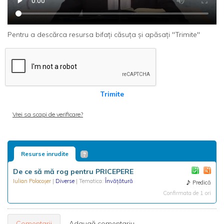
Pentru a descărca resursa bifați căsuța și apăsați "Trimite"
Trimite
Vrei sa scapi de verificare?
Resurse inrudite
De ce să mă rog pentru PRICEPERE
Iulian Polocoșer
|
Diverse
| Tematica:
Învățătură
Predică
Confirmata de 1 ori
Comentarii
Adaugă comentariu