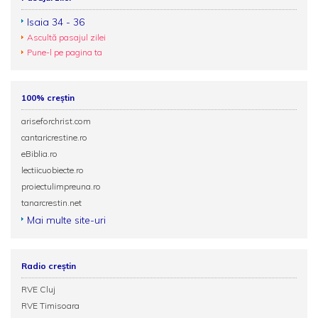
Isaia 34 - 36
Ascultă pasajul zilei
Pune-l pe pagina ta
100% creștin
ariseforchrist.com
cantaricrestine.ro
eBiblia.ro
lectiicuobiecte.ro
proiectulimpreuna.ro
tanarcrestin.net
Mai multe site-uri
Radio creștin
RVE Cluj
RVE Timisoara