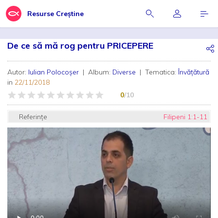
Resurse Creștine
De ce să mă rog pentru PRICEPERE
Autor:
Iulian Polocoșer
| Album:
Diverse
| Tematica:
Învățătură
in
22/11/2018
0
/10
Referințe
Filipeni 1:1-11