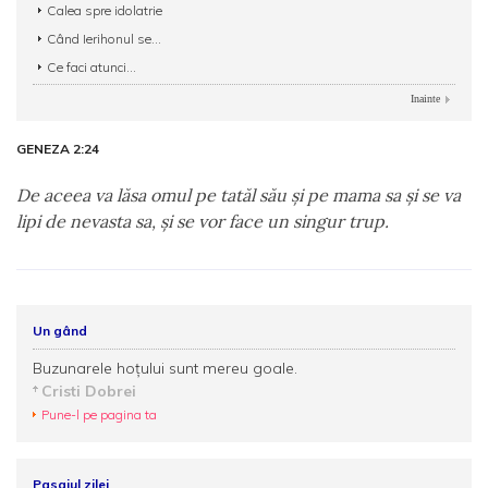
Calea spre idolatrie
Când Ierihonul se...
Ce faci atunci...
Inainte
GENEZA 2:24
De aceea va lăsa omul pe tatăl său şi pe mama sa şi se va
lipi de nevasta sa, şi se vor face un singur trup.
Un gând
Buzunarele hoţului sunt mereu goale.
Cristi Dobrei
Pune-l pe pagina ta
Pasajul zilei