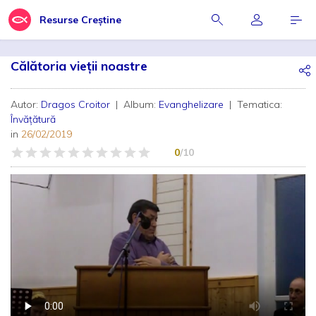
Resurse Creștine
Călătoria vieții noastre
Autor:
Dragos Croitor
| Album:
Evanghelizare
| Tematica:
Învățătură
in
26/02/2019
0
/10