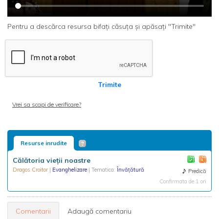
Pentru a descărca resursa bifați căsuța și apăsați "Trimite"
Trimite
Vrei sa scapi de verificare?
Resurse inrudite
Călătoria vieții noastre
Dragos Croitor
|
Evanghelizare
| Tematica:
Învățătură
Predică
Confirmata de 1 ori
Comentarii
Adaugă comentariu