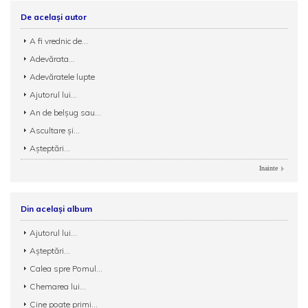
De același autor
A fi vrednic de...
Adevărata...
Adevăratele lupte
Ajutorul lui...
An de belșug sau...
Ascultare și...
Așteptări...
Inainte
Din același album
Ajutorul lui...
Așteptări...
Calea spre Pomul...
Chemarea lui...
Cine poate primi...