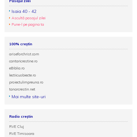
Pasajul zilei
Isaia 40 - 42
Ascultă pasajul zilei
Pune-l pe pagina ta
100% creștin
ariseforchrist.com
cantaricrestine.ro
eBiblia.ro
lectiicuobiecte.ro
proiectulimpreuna.ro
tanarcrestin.net
Mai multe site-uri
Radio creștin
RVE Cluj
RVE Timisoara