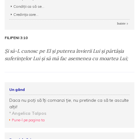
Condiții ca să se...
Credința care...
Inainte
FILIPENI 3:10
Şi să-L cunosc pe El şi puterea învierii Lui şi părtăşia
suferinţelor Lui şi să mă fac asemenea cu moartea Lui;
Un gând
Daca nu poţi să îţi comanzi ţie, nu pretinde ca să te asculte
alţii!
Angelica Talpos
Pune-l pe pagina ta