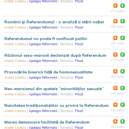
Andrei Croitoru
|
Apologia Reformată
| Tematica:
Păcat
273 redări
Românii și Referendumul - o analiză a stării nației
249 redări
Andrei Croitoru
|
Apologia Reformată
| Tematica:
Păcat
Referendumul nu poate fi confiscat politic
242 redări
Andrei Croitoru
|
Apologia Reformată
| Tematica:
Păcat
Războiul sexo-marxist declanșat după Referendum
275 redări
Andrei Croitoru
|
Apologia Reformată
| Tematica:
Păcat
Provocările bisericii față de homosexualitate
263 redări
Andrei Croitoru
|
Apologia Reformată
| Tematica:
Păcat
Neo-marxismul din spatele “minorităților sexuale”
243 redări
Andrei Croitoru
|
Apologia Reformată
| Tematica:
Păcat
Naivitatea tradiționaliștilor cu privire la Referendum
234 redări
Andrei Croitoru
|
Apologia Reformată
| Tematica:
Păcat
Marea demascare facilitată de Referendum
262 redări
Andrei Croitoru
|
Apologia Reformată
| Tematica:
Păcat