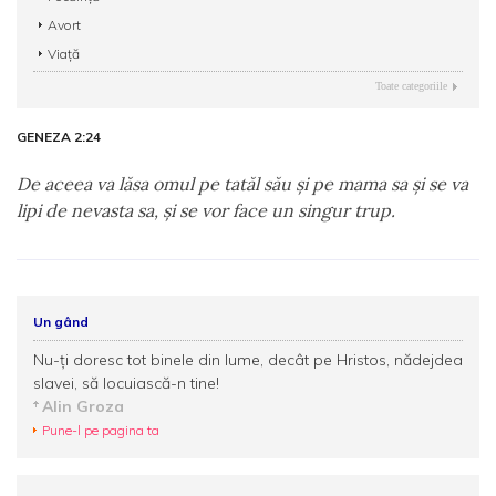
Avort
Viață
Toate categoriile
GENEZA 2:24
De aceea va lăsa omul pe tatăl său şi pe mama sa şi se va
lipi de nevasta sa, şi se vor face un singur trup.
Un gând
Nu-ţi doresc tot binele din lume, decât pe Hristos, nădejdea
slavei, să locuiască-n tine!
Alin Groza
Pune-l pe pagina ta