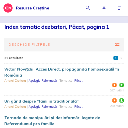
Resurse Creștine
Index tematic dezbateri, Păcat, pagina 1
DESCHIDE FILTRELE
31 rezultate
1
2
Victor Novițchi, Acces Direct, propaganda homosexuală în
România
Andrei Croitoru
|
Apologia Reformată
| Tematica:
Păcat
697 redări
Un gând despre “familia tradițională”
290 redări
Andrei Croitoru
|
Apologia Reformată
| Tematica:
Păcat
Tornada de manipulări și dezinformări legate de
Referendumul pro familie