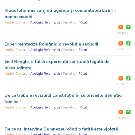
Klaus Iohannis sprijină agenda și comunitatea LGBT -
homosexuală
Andrei Croitoru
|
Apologia Reformată
| Tematica:
Păcat
288 redări
Experimentează România o revoluție sexuală
243 redări
Andrei Croitoru
|
Apologia Reformată
| Tematica:
Păcat
Emil Rengle, o falsă experiență spirituală legată de
bisexualitate
Andrei Croitoru
|
Apologia Reformată
| Tematica:
Păcat
267 redări
De ce trebuie revizuită constituția în ce privește definiția
familiei!
Andrei Croitoru
|
Apologia Reformată
| Tematica:
Păcat
250 redări
De ce nu intervine Dumnezeu când o fetiță este violată
Andrei Croitoru
|
Apologia Reformată
| Tematica:
Păcat