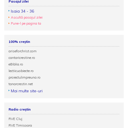
Pasajul zilei
Isaia 34 - 36
Ascultă pasajul zilei
Pune-l pe pagina ta
100% creștin
ariseforchrist.com
cantaricrestine.ro
eBiblia.ro
lectiicuobiecte.ro
proiectulimpreuna.ro
tanarcrestin.net
Mai multe site-uri
Radio creștin
RVE Cluj
RVE Timisoara