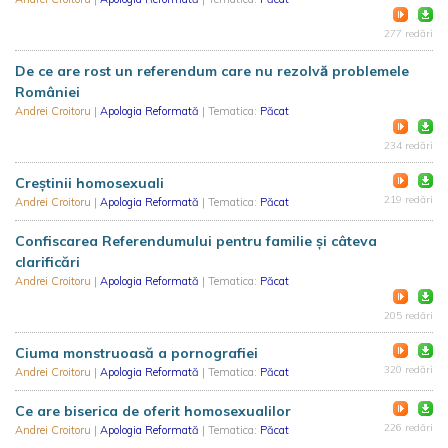
277 redări
De ce are rost un referendum care nu rezolvă problemele
României
Andrei Croitoru
|
Apologia Reformată
| Tematica:
Păcat
234 redări
Creștinii homosexuali
219 redări
Andrei Croitoru
|
Apologia Reformată
| Tematica:
Păcat
Confiscarea Referendumului pentru familie și câteva
clarificări
Andrei Croitoru
|
Apologia Reformată
| Tematica:
Păcat
205 redări
Ciuma monstruoasă a pornografiei
320 redări
Andrei Croitoru
|
Apologia Reformată
| Tematica:
Păcat
Ce are biserica de oferit homosexualilor
226 redări
Andrei Croitoru
|
Apologia Reformată
| Tematica:
Păcat