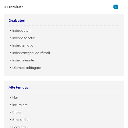
31 rezultate
1
2
Dezbateri
Index autori
Index alfabetic
Index tematic
Index categorii de vârstă
Index referințe
Ultimele adăugate
Alte tematici
Har
Încurajare
Biblia
Bine și rău
Pocăință