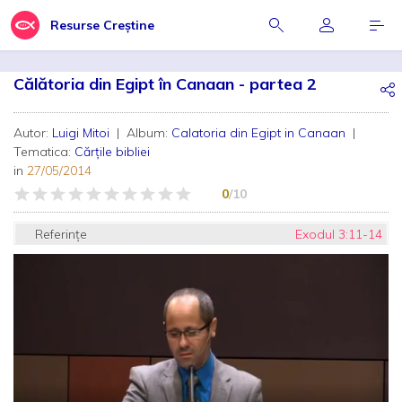
Resurse Creștine
Călătoria din Egipt în Canaan - partea 2
Autor:
Luigi Mitoi
| Album:
Calatoria din Egipt in Canaan
|
Tematica:
Cărțile bibliei
in
27/05/2014
0
/10
Referințe
Exodul 3:11-14