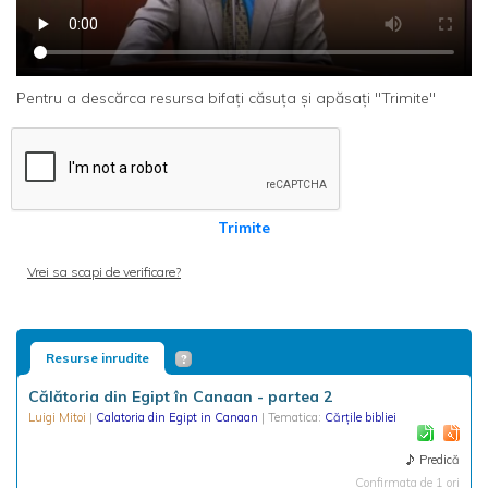
Pentru a descărca resursa bifați căsuța și apăsați "Trimite"
Trimite
Vrei sa scapi de verificare?
Resurse inrudite
Călătoria din Egipt în Canaan - partea 2
Luigi Mitoi
|
Calatoria din Egipt in Canaan
| Tematica:
Cărțile bibliei
Predică
Confirmata de 1 ori