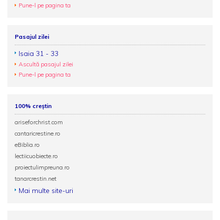
Pune-l pe pagina ta
Pasajul zilei
Isaia 31 - 33
Ascultă pasajul zilei
Pune-l pe pagina ta
100% creștin
ariseforchrist.com
cantaricrestine.ro
eBiblia.ro
lectiicuobiecte.ro
proiectulimpreuna.ro
tanarcrestin.net
Mai multe site-uri