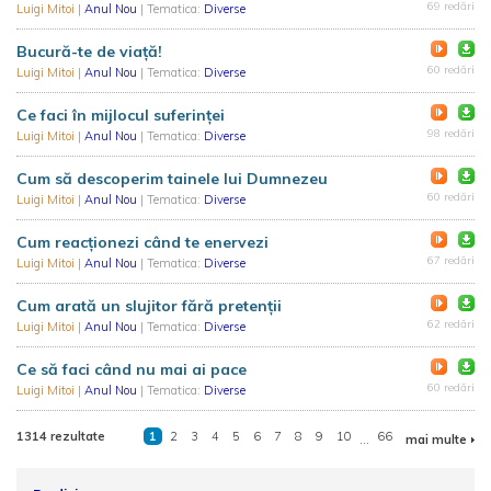
69 redări
Luigi Mitoi
|
Anul Nou
| Tematica:
Diverse
Bucură-te de viață!
60 redări
Luigi Mitoi
|
Anul Nou
| Tematica:
Diverse
Ce faci în mijlocul suferinței
98 redări
Luigi Mitoi
|
Anul Nou
| Tematica:
Diverse
Cum să descoperim tainele lui Dumnezeu
60 redări
Luigi Mitoi
|
Anul Nou
| Tematica:
Diverse
Cum reacționezi când te enervezi
67 redări
Luigi Mitoi
|
Anul Nou
| Tematica:
Diverse
Cum arată un slujitor fără pretenții
62 redări
Luigi Mitoi
|
Anul Nou
| Tematica:
Diverse
Ce să faci când nu mai ai pace
60 redări
Luigi Mitoi
|
Anul Nou
| Tematica:
Diverse
1314 rezultate
1
2
3
4
5
6
7
8
9
10
...
66
mai multe