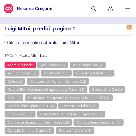
Resurse Creștine
Luigi Mitoi, predici, pagina 1
Citeste biografia autorului Luigi Mitoi
PAGINI ALBUME:
1
2
3
Toate albumele
Anul Nou (381)
Anul rugăciunii (6)
Anul sfințeniei (2)
Apologetica (3)
Biruința în Hristos (3)
Botez (1)
Calatoria din Egipt in Canaan (12)
Calatoriile misionare ale apostolului Pavel (11)
Calea către Cer (1)
Cina (4)
Conferința Europeană de tineret și familii 2019 (5)
Consolidare Spirituala (124)
Convertirile bibliei (9)
Crizele vietii (2)
Cum este Biserica Lui Dumnezeu ? (5)
Cum este Biserica Lui Dumnezeu? (2)
Cunoasterea vremurilor (3)
Darurile Duhului Sfant (12)
Despre închinare (3)