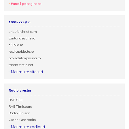
Pune-l pe pagina ta
100% creștin
ariseforchrist.com
cantaricrestine.ro
eBiblia.ro
lectiicuobiecte.ro
proiectulimpreuna.ro
tanarcrestin.net
Mai multe site-uri
Radio creștin
RVE Cluj
RVE Timisoara
Radio Unison
Cross One Radio
Mai multe radiouri