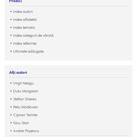
Predici
Index autori
Index alfabetic
Index tematic
Index categorii de vârstă
Index referințe
Ultimele adăugate
Alți autori
Virgil Neagu
Dutu Margaian
Stefan Gheres
Relu Moldovan
Ciprian Terinte
Gicu Stan
Andrei Popescu