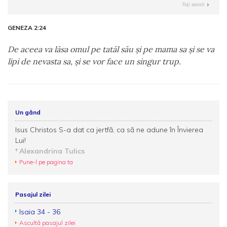
Toţi autorii
GENEZA 2:24
De aceea va lăsa omul pe tatăl său şi pe mama sa şi se va
lipi de nevasta sa, şi se vor face un singur trup.
Un gând
Isus Christos S-a dat ca jertfă, ca să ne adune în Învierea
Lui!
Alexandrina Tulics
Pune-l pe pagina ta
Pasajul zilei
Isaia 34 - 36
Ascultă pasajul zilei