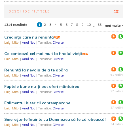
DESCHIDE FILTRELE
1314 rezultate
1
2
3
4
5
6
7
8
9
10
...
66
mai multe
Credința care nu renunță
Luigi Mitoi
|
Anul Nou
| Tematica:
Diverse
Ce contează cel mai mult la finalul vieții
Luigi Mitoi
|
Anul Nou
| Tematica:
Diverse
Renunță la nevoia de a te apăra
61 redări
Luigi Mitoi
|
Anul Nou
| Tematica:
Diverse
Faptele bune nu-ți pot oferi mântuirea
27 redări
Luigi Mitoi
|
Anul Nou
| Tematica:
Diverse
Falimentul bisericii contemporane
27 redări
Luigi Mitoi
|
Anul Nou
| Tematica:
Diverse
Smerește-te înainte ca Dumnezeu să te zdrobească!
74 redări
Luigi Mitoi
|
Anul Nou
| Tematica:
Diverse