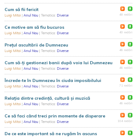
Cum să fii fericit
48 redări
Luigi Mitoi
|
Anul Nou
| Tematica:
Diverse
Ce motive am să fiu bucuros
40 redări
Luigi Mitoi
|
Anul Nou
| Tematica:
Diverse
Prețul ascultării de Dumnezeu
46 redări
Luigi Mitoi
|
Anul Nou
| Tematica:
Diverse
Cum să-ți gestionezi banii după voia lui Dumnezeu
46 redări
Luigi Mitoi
|
Anul Nou
| Tematica:
Diverse
Încrede-te în Dumnezeu în ciuda imposibilului
71 redări
Luigi Mitoi
|
Anul Nou
| Tematica:
Diverse
Relația dintre credință, cultură și muzică
46 redări
Luigi Mitoi
|
Anul Nou
| Tematica:
Diverse
Ce să faci când treci prin momente de disperare
104 redări
Luigi Mitoi
|
Anul Nou
| Tematica:
Diverse
De ce este important să ne rugăm în ascuns