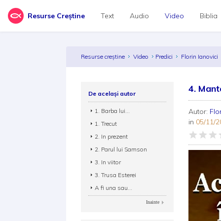
Resurse Creștine
Text
Audio
Video
Biblia
Resurse creștine
Video
Predici
Florin Ianovici
4. Mant
De același autor
1. Barba lui...
Autor:
Flo
in
05/11/2
1. Trecut
2. In prezent
2. Parul lui Samson
3. In viitor
3. Trusa Esterei
A fi una sau...
Inainte