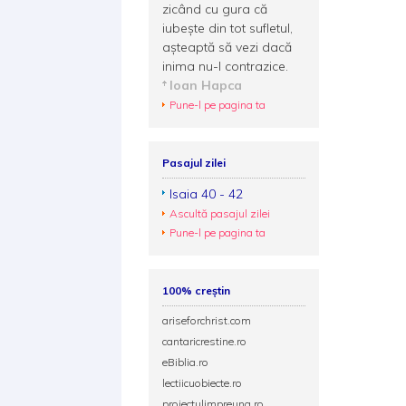
zicând cu gura că
iubește din tot sufletul,
așteaptă să vezi dacă
inima nu-l contrazice.
Ioan Hapca
Pune-l pe pagina ta
Pasajul zilei
Isaia 40 - 42
Ascultă pasajul zilei
Pune-l pe pagina ta
100% creștin
ariseforchrist.com
cantaricrestine.ro
eBiblia.ro
lectiicuobiecte.ro
proiectulimpreuna.ro