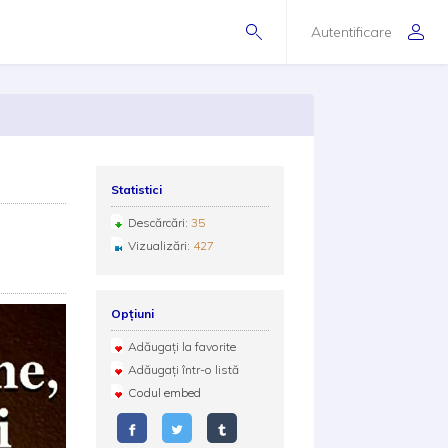
Autentificare
Statistici
Descărcări:
35
Vizualizări:
427
Opțiuni
Adăugați la favorite
Adăugați într-o listă
Codul embed