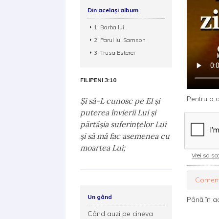
Din același album
1. Barba lui...
2. Parul lui Samson
3. Trusa Esterei
FILIPENI 3:10
Pentru a d
Şi să-L cunosc pe El şi
puterea învierii Lui şi
părtăşia suferinţelor Lui
şi să mă fac asemenea cu
moartea Lui;
Vrei sa sca
Coment
Un gând
Până în a
Când auzi pe cineva