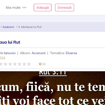
Mai multe
Adaugă
Donează
Accesorii
4. Mantaua lui Rut
aua lui Rut
rin Ianovici
| Album:
Accesorii
| Tematica:
Diverse
014
0
/10