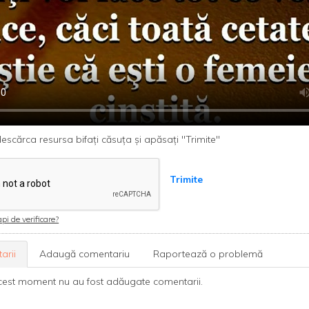
escărca resursa bifați căsuța și apăsați "Trimite"
Trimite
pi de verificare?
arii
Adaugă comentariu
Raportează o problemă
cest moment nu au fost adăugate comentarii.