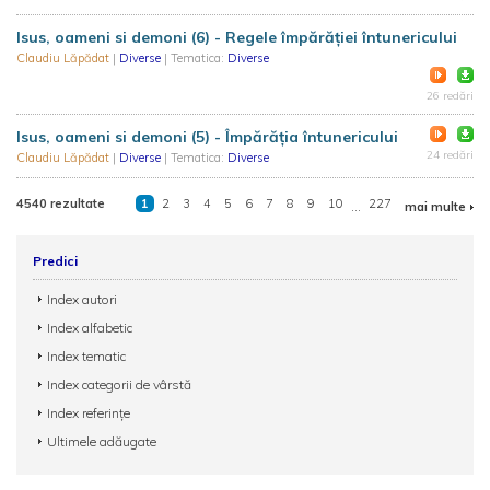
Isus, oameni si demoni (6) - Regele împărăției întunericului
Claudiu Lăpădat
|
Diverse
| Tematica:
Diverse
26 redări
Isus, oameni si demoni (5) - Împărăția întunericului
24 redări
Claudiu Lăpădat
|
Diverse
| Tematica:
Diverse
4540 rezultate
1
2
3
4
5
6
7
8
9
10
...
227
mai multe
Predici
Index autori
Index alfabetic
Index tematic
Index categorii de vârstă
Index referințe
Ultimele adăugate