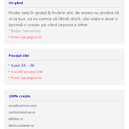
Un gând
Roata vieţii în grabă îţi învârte anii, de aceea nu amâna să
vii la Isus, ca nu cumva să rămâi afară, căci viaţa e doar o
lacrimă-n ocean, pe când veşnicia e infinit.
Bobu Veronica
Pune-l pe pagina ta
Pasajul zilei
Isaia 34 - 36
Ascultă pasajul zilei
Pune-l pe pagina ta
100% creștin
ariseforchrist.com
cantaricrestine.ro
eBiblia.ro
lectiicuobiecte.ro