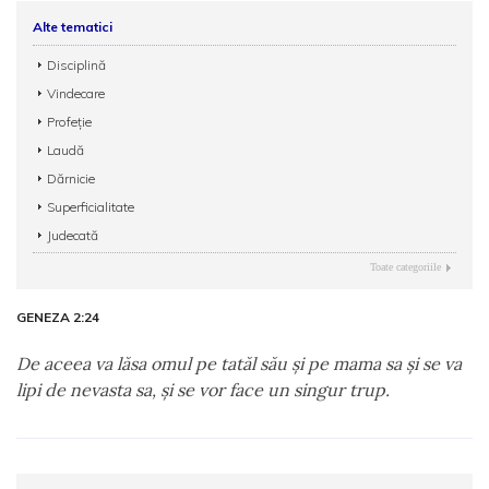
Alte tematici
Disciplină
Vindecare
Profeție
Laudă
Dărnicie
Superficialitate
Judecată
Toate categoriile
GENEZA 2:24
De aceea va lăsa omul pe tatăl său şi pe mama sa şi se va
lipi de nevasta sa, şi se vor face un singur trup.