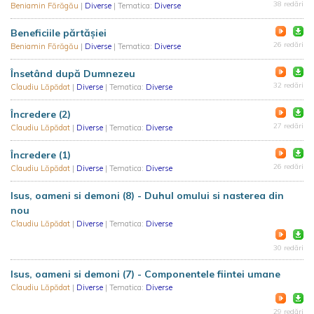
38 redări
Beniamin Fărăgău
|
Diverse
| Tematica:
Diverse
Beneficiile părtășiei
26 redări
Beniamin Fărăgău
|
Diverse
| Tematica:
Diverse
Însetând după Dumnezeu
32 redări
Claudiu Lăpădat
|
Diverse
| Tematica:
Diverse
Încredere (2)
27 redări
Claudiu Lăpădat
|
Diverse
| Tematica:
Diverse
Încredere (1)
26 redări
Claudiu Lăpădat
|
Diverse
| Tematica:
Diverse
Isus, oameni si demoni (8) - Duhul omului si nasterea din
nou
Claudiu Lăpădat
|
Diverse
| Tematica:
Diverse
30 redări
Isus, oameni si demoni (7) - Componentele fiintei umane
Claudiu Lăpădat
|
Diverse
| Tematica:
Diverse
29 redări