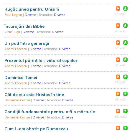
Rugăciunea pentru Onisim
29 redări
Paul Negruț
|
Diverse
| Tematica:
Diverse
Încurajări din Biblie
40 redări
Viorel Iuga
|
Diverse
| Tematica:
Diverse
Un pod între generații
60 redări
Andrei Popescu
|
Diverse
| Tematica:
Diverse
Prezentul părinților, viitorul copiilor
46 redări
Andrei Popescu
|
Diverse
| Tematica:
Diverse
Duminica Tomei
35 redări
Andrei Popescu
|
Diverse
| Tematica:
Diverse
Cât de viu este Hristos în tine
42 redări
Beniamin Costea
|
Diverse
| Tematica:
Diverse
Condiții fundamentale pentru a fi o mărturie
32 redări
Beniamin Costea
|
Diverse
| Tematica:
Diverse
Cum L-am obosit pe Dumnezeu