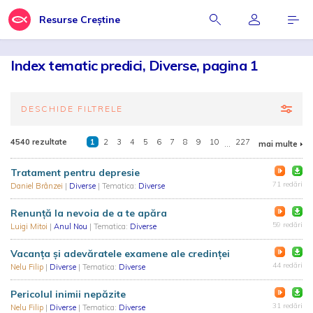
Resurse Creștine
Index tematic predici, Diverse, pagina 1
DESCHIDE FILTRELE
4540 rezultate
1
2
3
4
5
6
7
8
9
10
...
227
mai multe
Tratament pentru depresie
71 redări
Daniel Brânzei
|
Diverse
| Tematica:
Diverse
Renunță la nevoia de a te apăra
59 redări
Luigi Mitoi
|
Anul Nou
| Tematica:
Diverse
Vacanța și adevăratele examene ale credinței
44 redări
Nelu Filip
|
Diverse
| Tematica:
Diverse
Pericolul inimii nepăzite
31 redări
Nelu Filip
|
Diverse
| Tematica:
Diverse