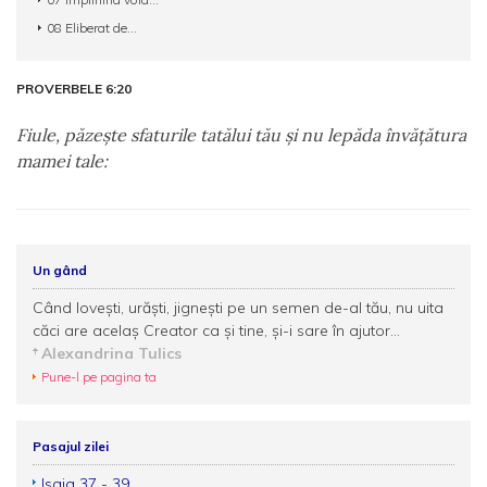
08 Eliberat de...
PROVERBELE 6:20
Fiule, păzeşte sfaturile tatălui tău şi nu lepăda învăţătura
mamei tale:
Un gând
Când loveşti, urăşti, jigneşti pe un semen de-al tău, nu uita
căci are acelaş Creator ca şi tine, şi-i sare în ajutor...
Alexandrina Tulics
Pune-l pe pagina ta
Pasajul zilei
Isaia 37 - 39