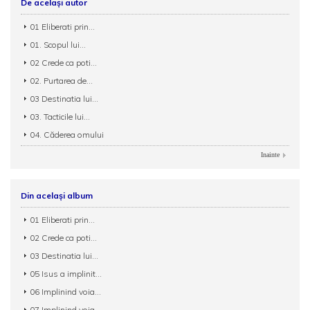
De același autor
01 Eliberati prin...
01. Scopul lui...
02 Crede ca poti...
02. Purtarea de...
03 Destinatia lui...
03. Tacticile lui...
04. Căderea omului
Inainte
Din același album
01 Eliberati prin...
02 Crede ca poti...
03 Destinatia lui...
05 Isus a implinit...
06 Implinind voia...
07 Implinind voia...