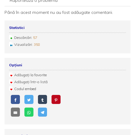
Raportează o problemă
Până în acest moment nu au fost adăugate comentarii.
Statistici
Descărcări:
57
Vizualizări:
358
Opțiuni
Adăugați la favorite
Adăugați într-o listă
Codul embed