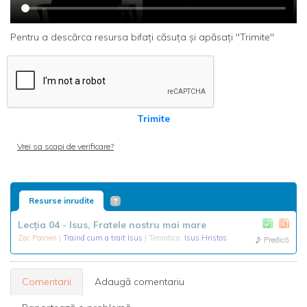
Pentru a descărca resursa bifați căsuța și apăsați "Trimite"
Trimite
Vrei sa scapi de verificare?
Resurse inrudite
Lecţia 04 - Isus, Fratele nostru mai mare
Zac Poonen
|
Traind cum a trait Isus
| Tematica:
Isus Hristos
Predică
Comentarii
Adaugă comentariu