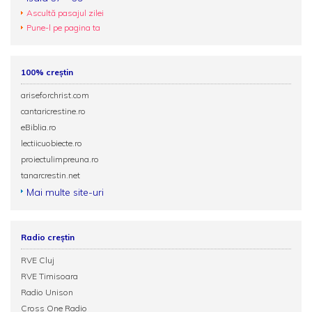
Ascultă pasajul zilei
Pune-l pe pagina ta
100% creștin
ariseforchrist.com
cantaricrestine.ro
eBiblia.ro
lectiicuobiecte.ro
proiectulimpreuna.ro
tanarcrestin.net
Mai multe site-uri
Radio creștin
RVE Cluj
RVE Timisoara
Radio Unison
Cross One Radio