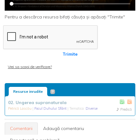
Pentru a descărca resursa bifați căsuța și apăsați "Trimite"
Trimite
Vrei sa scapi de verificare?
Resurse inrudite
02. Ungerea supranaturala
Petrică Lascău
|
Focul Duhului Sfânt
| Tematica:
Diverse
Predică
Comentarii
Adaugă comentariu