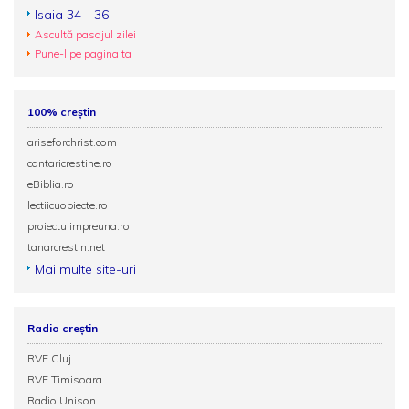
Isaia 34 - 36
Ascultă pasajul zilei
Pune-l pe pagina ta
100% creștin
ariseforchrist.com
cantaricrestine.ro
eBiblia.ro
lectiicuobiecte.ro
proiectulimpreuna.ro
tanarcrestin.net
Mai multe site-uri
Radio creștin
RVE Cluj
RVE Timisoara
Radio Unison