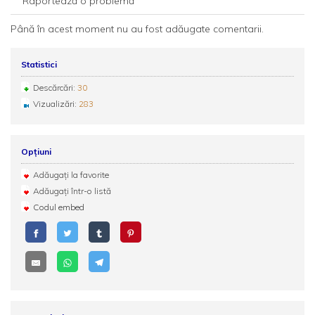
Raportează o problemă
Până în acest moment nu au fost adăugate comentarii.
Statistici
Descărcări:
30
Vizualizări:
283
Opțiuni
Adăugați la favorite
Adăugați într-o listă
Codul embed