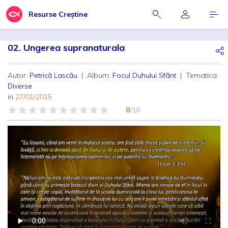
Resurse Creștine
02. Ungerea supranaturala
Autor:
Petrică Lascău
| Album:
Focul Duhului Sfânt
| Tematica:
Diverse
in
27/01/2015
0
/10