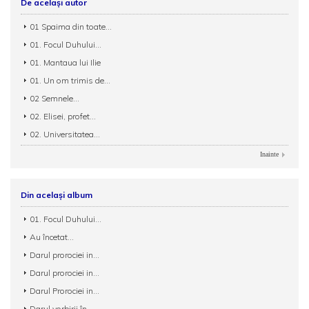
De același autor
01 Spaima din toate...
01. Focul Duhului...
01. Mantaua lui Ilie
01. Un om trimis de...
02 Semnele...
02. Elisei, profet...
02. Universitatea...
Inainte
Din același album
01. Focul Duhului...
Au încetat...
Darul prorociei in...
Darul prorociei in...
Darul Prorociei in...
Darul vorbirii în...