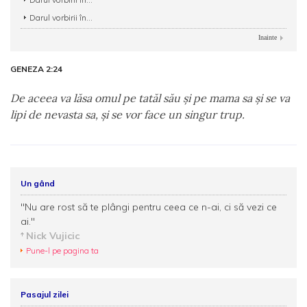
Darul vorbirii în...
Inainte
GENEZA 2:24
De aceea va lăsa omul pe tatăl său şi pe mama sa şi se va
lipi de nevasta sa, şi se vor face un singur trup.
Un gând
"Nu are rost să te plângi pentru ceea ce n-ai, ci să vezi ce
ai."
Nick Vujicic
Pune-l pe pagina ta
Pasajul zilei