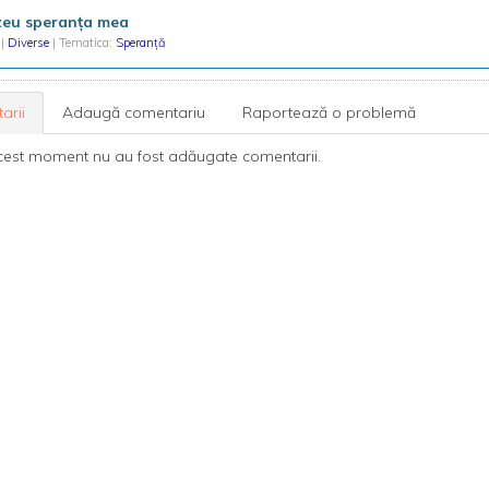
eu speranța mea
i
|
Diverse
| Tematica:
Speranță
arii
Adaugă comentariu
Raportează o problemă
cest moment nu au fost adăugate comentarii.