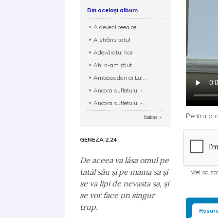
Din același album
A deveni ceea ce...
A strâns totul
Adevăratul har
Ah, n-am știut
Ambasadori ai Lui...
Ancora sufletului -...
Ancora sufletului -...
Pentru a d
Inainte
GENEZA 2:24
De aceea va lăsa omul pe
tatăl său şi pe mama sa şi
Vrei sa sca
se va lipi de nevasta sa, şi
se vor face un singur
trup.
Resurs