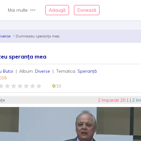
Mai multe
Adaugă
Donează
iverse
Dumnezeu speranța mea
eu speranța mea
u Butoi
| Album:
Diverse
| Tematica:
Speranță
016
0
/10
nțe
2 Imparati 20:1
|
2 Im