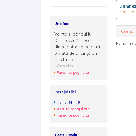
Dumnez
Nicu Buto
Un gând
Coment
Voinţa şi gândul lui
Dumnezeu în fiecare
Până în a
dintre noi, este de a trăi
o viaţă de biruinţă prin
Isus Hristos.
Anonim
Pune-l pe pagina ta
Pasajul zilei
Isaia 34 - 36
Ascultă pasajul zilei
Pune-l pe pagina ta
100% creștin