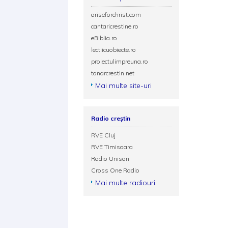
ariseforchrist.com
cantaricrestine.ro
eBiblia.ro
lectiicuobiecte.ro
proiectulimpreuna.ro
tanarcrestin.net
Mai multe site-uri
Radio creștin
RVE Cluj
RVE Timisoara
Radio Unison
Cross One Radio
Mai multe radiouri