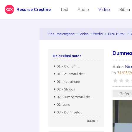
Resurse Creștine
Text
Audio
Video
Biblia
Resurse creștine
Video
Predici
Nicu Butoi
D
Dumnez
De același autor
01 - Gloria în...
Autor:
Nic
in
31/03/2
01. Fauritorul de...
01. Instrainare
02 - Strigoii
Referi
02. Cumparatorul de...
02. Luna
03 - Doi însetați
Inainte