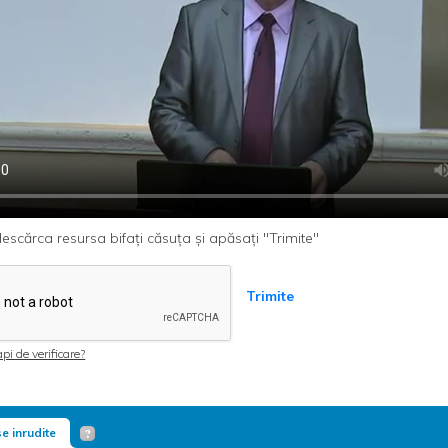
escărca resursa bifați căsuța și apăsați "Trimite"
Trimite
pi de verificare?
e inrudite