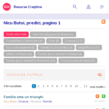
Resurse Creștine
Nicu Butoi, predici, pagina 1
Toate albumele
Cea mai păguboasă afacere (1)
Cumpărătorul delincvent (8)
Dina (6)
Diverse (117)
Isus sub acoperire (5)
Iubirea în 10 cuvinte (14)
Magnificum (17)
Safirul străveziu (5)
Turneu Jesus Market în Madrid (6)
Turneu Jesus Market în Romania (24)
Visul nu e de vânzare (31)
DESCHIDE FILTRELE
234 rezultate
1
2
3
4
5
6
7
8
9
10
...
12
mai multe
Familia este un triunghi
141 redări
Nicu Butoi
|
Diverse
| Tematica:
Familie