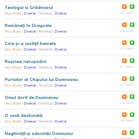
Teologul si Grădinarul
129 redări
Nicu Butoi
|
Diverse
| Tematica:
Diverse
Ramâneți în Dragoste
114 redări
Nicu Butoi
|
Diverse
| Tematica:
Diverse
Cine și-a curățit hainele
113 redări
Nicu Butoi
|
Diverse
| Tematica:
Diverse
Rușinea nerușinării
117 redări
Nicu Butoi
|
Diverse
| Tematica:
Diverse
Purtator al Chipului lui Dumnezeu
113 redări
Nicu Butoi
|
Diverse
| Tematica:
Diverse
Omul dorit de Dumnezeu
112 redări
Nicu Butoi
|
Diverse
| Tematica:
Diverse
O casă dezbinată
136 redări
Nicu Butoi
|
Diverse
| Tematica:
Diverse
Neghiniță și adormiții Domnului
104 redări