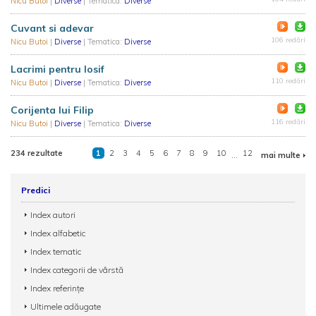
Nicu Butoi
|
Diverse
| Tematica:
Diverse
Cuvant si adevar
106 redări
Nicu Butoi
|
Diverse
| Tematica:
Diverse
Lacrimi pentru Iosif
110 redări
Nicu Butoi
|
Diverse
| Tematica:
Diverse
Corijenta lui Filip
116 redări
Nicu Butoi
|
Diverse
| Tematica:
Diverse
234 rezultate
1
2
3
4
5
6
7
8
9
10
...
12
mai multe
Predici
Index autori
Index alfabetic
Index tematic
Index categorii de vârstă
Index referințe
Ultimele adăugate