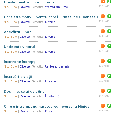
Creștin pentru timpul acesta
136 redări
Nicu Butoi
|
Diverse
| Tematica:
Vremea din urmă
Care este motivul pentru care îl urmezi pe Dumnezeu
129 redări
Nicu Butoi
|
Diverse
| Tematica:
Diverse
Adevăratul har
121 redări
Nicu Butoi
|
Diverse
| Tematica:
Diverse
Unde este viitorul
127 redări
Nicu Butoi
|
Diverse
| Tematica:
Diverse
Încotro te îndrepți
172 redări
Nicu Butoi
|
Diverse
| Tematica:
Umblarea creştină
Încercările vieții
210 redări
Nicu Butoi
|
Diverse
| Tematica:
Încercare
Doamne, ce ai de gând
147 redări
Nicu Butoi
|
Diverse
| Tematica:
Învățătură
Cine a intrerupt numaratoarea inversa la Ninive
133 redări
Nicu Butoi
|
Diverse
| Tematica:
Diverse