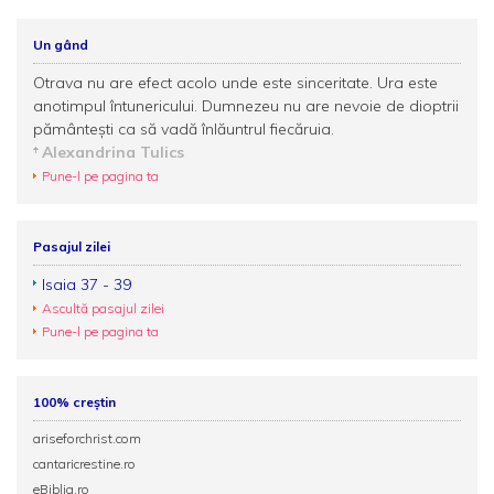
Un gând
Otrava nu are efect acolo unde este sinceritate. Ura este
anotimpul întunericului. Dumnezeu nu are nevoie de dioptrii
pământești ca să vadă înlăuntrul fiecăruia.
Alexandrina Tulics
Pune-l pe pagina ta
Pasajul zilei
Isaia 37 - 39
Ascultă pasajul zilei
Pune-l pe pagina ta
100% creștin
ariseforchrist.com
cantaricrestine.ro
eBiblia.ro