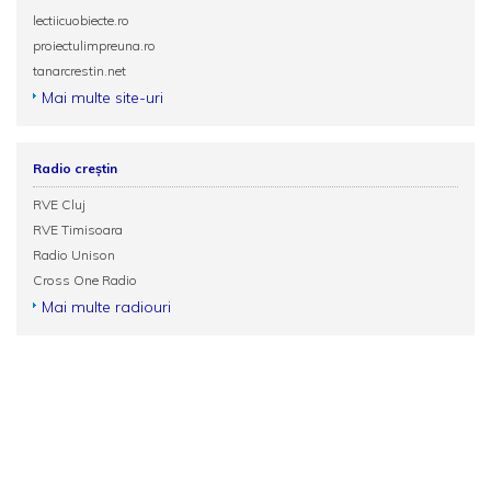
lectiicuobiecte.ro
proiectulimpreuna.ro
tanarcrestin.net
Mai multe site-uri
Radio creștin
RVE Cluj
RVE Timisoara
Radio Unison
Cross One Radio
Mai multe radiouri