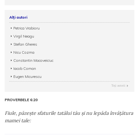
Alți autori
Petrica Vrabioru
Virgil Neagu
Stefan Gheres
Nicu Cozma
Constantin Macoveiciuc
Iacob Coman
Eugen Micurescu
Toţi autorii
PROVERBELE 6:20
Fiule, păzeşte sfaturile tatălui tău şi nu lepăda învăţătura
mamei tale: