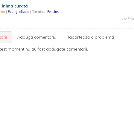
 inima curată
itor
|
Evanghelizare
| Tematica:
Fericirea
Confirma
arii
Adaugă comentariu
Raportează o problemă
cest moment nu au fost adăugate comentarii.