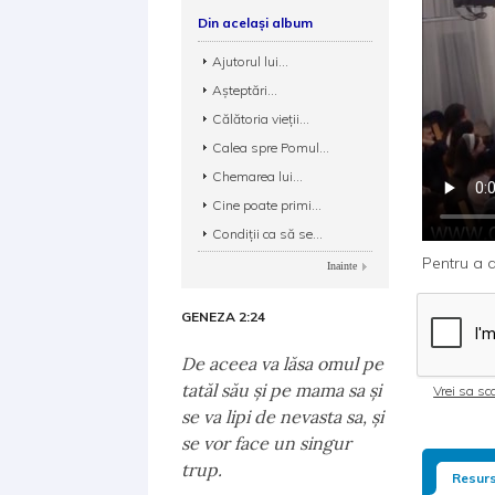
Din același album
Ajutorul lui...
Așteptări...
Călătoria vieții...
Calea spre Pomul...
Chemarea lui...
Cine poate primi...
Condiții ca să se...
Pentru a d
Inainte
GENEZA 2:24
De aceea va lăsa omul pe
tatăl său şi pe mama sa şi
Vrei sa sca
se va lipi de nevasta sa, şi
se vor face un singur
trup.
Resurs