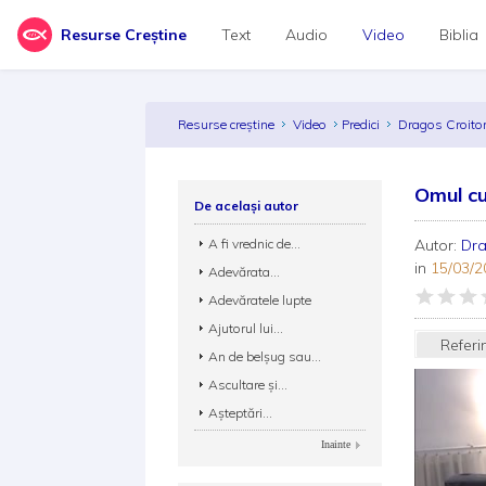
Resurse Creștine
Text
Audio
Video
Biblia
Resurse creștine
Video
Predici
Dragos Croito
Omul cu
De același autor
A fi vrednic de...
Autor:
Dra
in
15/03/2
Adevărata...
Adevăratele lupte
Ajutorul lui...
Referi
An de belșug sau...
Ascultare și...
Așteptări...
Inainte