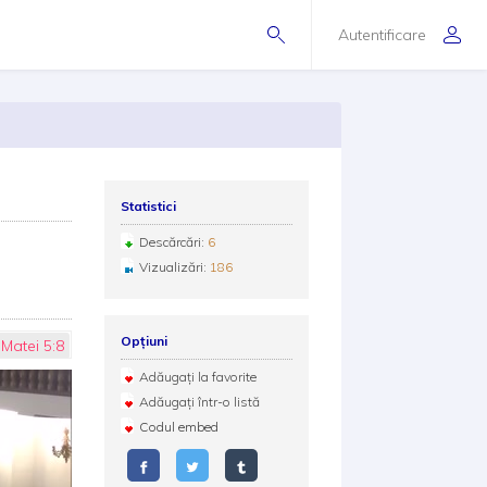
Autentificare
Statistici
Descărcări:
6
Vizualizări:
186
Opțiuni
Matei 5:8
Adăugați la favorite
Adăugați într-o listă
Codul embed