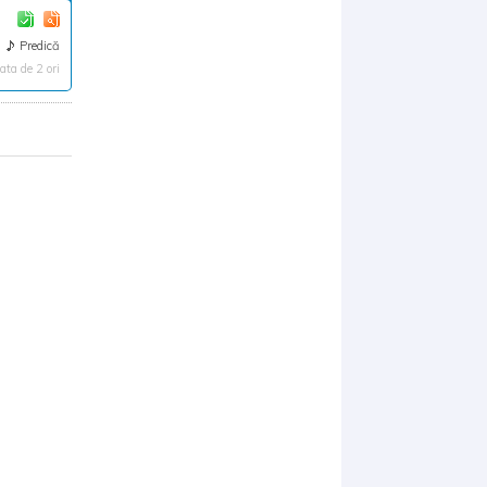
Predică
ta de 2 ori