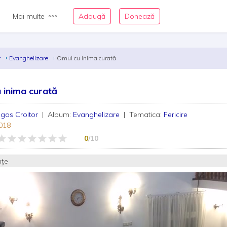
Mai multe
Adaugă
Donează
r
Evanghelizare
Omul cu inima curată
 inima curată
gos Croitor
| Album:
Evanghelizare
| Tematica:
Fericire
018
0
/10
nțe