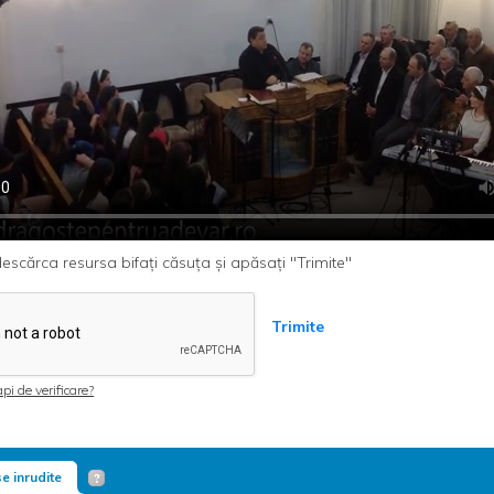
escărca resursa bifați căsuța și apăsați "Trimite"
Trimite
pi de verificare?
e inrudite