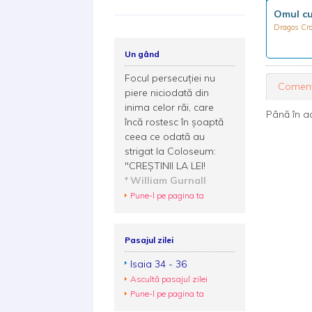
Omul cu
Dragos Cro
Un gând
Focul persecuţiei nu
Coment
piere niciodată din
inima celor răi, care
Până în a
încă rostesc în şoaptă
ceea ce odată au
strigat la Coloseum:
"CREŞTINII LA LEI!
William Gurnall
Pune-l pe pagina ta
Pasajul zilei
Isaia 34 - 36
Ascultă pasajul zilei
Pune-l pe pagina ta