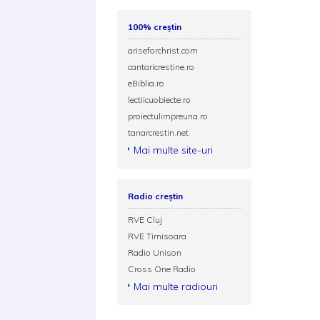
100% creștin
ariseforchrist.com
cantaricrestine.ro
eBiblia.ro
lectiicuobiecte.ro
proiectulimpreuna.ro
tanarcrestin.net
Mai multe site-uri
Radio creștin
RVE Cluj
RVE Timisoara
Radio Unison
Cross One Radio
Mai multe radiouri