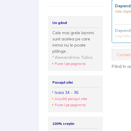
Depende
Gabi Zagr
Un gând
Depende
Cele mai grele lacrimi
Luigi Mito
sunt acelea pe care
inima nu le poate
plânge...
Coment
Alexandrina Tulics
Pune-l pe pagina ta
Până în a
Pasajul zilei
Isaia 34 - 36
Ascultă pasajul zilei
Pune-l pe pagina ta
100% creștin