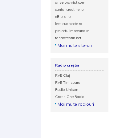
ariseforchrist.com
cantaricrestine.ro
eBiblia.ro
lectiicuobiecte.ro
proiectulimpreuna.ro
tanarcrestin.net
Mai multe site-uri
Radio creștin
RVE Cluj
RVE Timisoara
Radio Unison
Cross One Radio
Mai multe radiouri