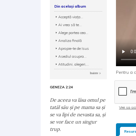
Din același album
Acceptă viața...
Ai vrea să te...
Alege partea cea...
Analiza finală
Apropie-te de Isus
Asediul asupra...
Atitudini, alegeri,...
Pentru a d
Inainte
GENEZA 2:24
De aceea va lăsa omul pe
tatăl său şi pe mama sa şi
Vrei sa sca
se va lipi de nevasta sa, şi
se vor face un singur
trup.
Resurs