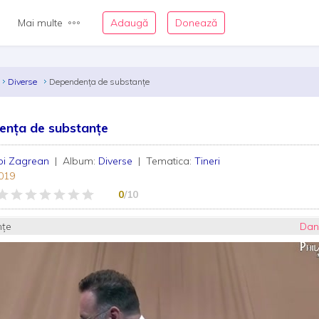
Mai multe
Adaugă
Donează
Diverse
Dependența de substanțe
ența de substanțe
bi Zagrean
| Album:
Diverse
| Tematica:
Tineri
019
0
/10
nțe
Dani