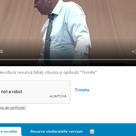
escărca resursa bifați căsuța și apăsați "Trimite"
Trimite
pi de verificare?
e inrudite
Resurse similare/alte versiuni