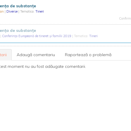
nța de substanțe
ean
|
Diverse
| Tematica:
Tineri
Confirma
nța de substanțe
i
|
Conferința Europeană de tineret și familii 2019
| Tematica:
Tineri
arii
Adaugă comentariu
Raportează o problemă
cest moment nu au fost adăugate comentarii.