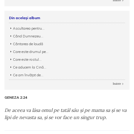
Inainte
Din același album
Ascultarea pentru...
Când Dumnezeu...
Cântarea de laudă
Care este drumul pe...
Care este rostul...
Ce aducem la Cină...
Ce am învățat de...
Inainte
GENEZA 2:24
De aceea va lăsa omul pe tatăl său şi pe mama sa şi se va
lipi de nevasta sa, şi se vor face un singur trup.