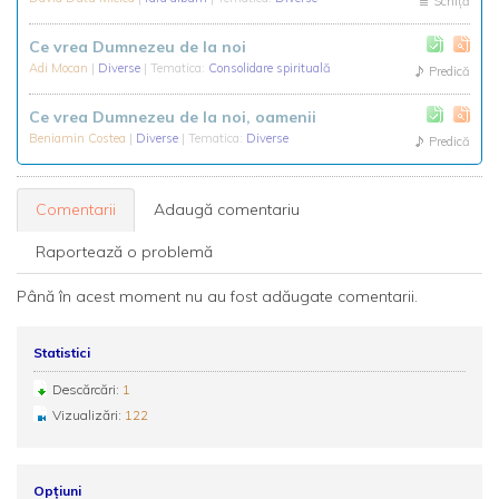
Schiță
Ce vrea Dumnezeu de la noi
Adi Mocan
|
Diverse
| Tematica:
Consolidare spirituală
Predică
Ce vrea Dumnezeu de la noi, oamenii
Beniamin Costea
|
Diverse
| Tematica:
Diverse
Predică
Comentarii
Adaugă comentariu
Raportează o problemă
Până în acest moment nu au fost adăugate comentarii.
Statistici
Descărcări:
1
Vizualizări:
122
Opțiuni