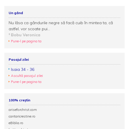
Un gând
Nu lăsa ca gândurile negre să facă cuib în mintea ta, că
astfel, vor scoate pui...
Bobu Veronica
Pune-l pe pagina ta
Pasajul zilei
Isaia 34 - 36
Ascultă pasajul zilei
Pune-l pe pagina ta
100% creștin
ariseforchrist.com
cantaricrestine.ro
eBiblia.ro