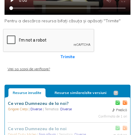
Pentru a descărca resursa bifați căsuța și apăsați "Trimite"
Trimite
Vrei sa scapi de verificare?
Resurse inrudite
Resurse similare/alte versiuni
Ce vrea Dumnezeu de la noi?
Grigore Creța
|
Diverse
| Tematica:
Diverse
Predică
Confirmata de 1 ori
Ce vrea Dumnezeu de la noi
David Dutu Miclea
|
fara album
| Tematica:
Diverse