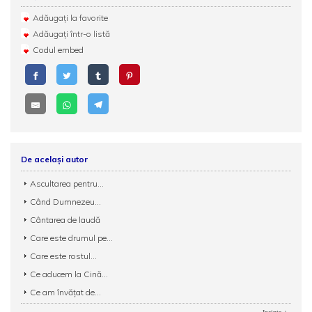
Adăugați la favorite
Adăugați într-o listă
Codul embed
De același autor
Ascultarea pentru...
Când Dumnezeu...
Cântarea de laudă
Care este drumul pe...
Care este rostul...
Ce aducem la Cină...
Ce am învățat de...