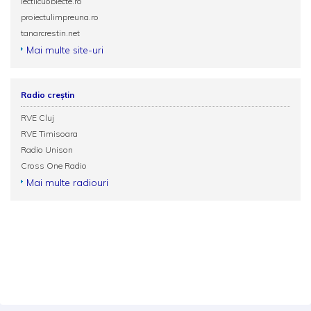
lectiicuobiecte.ro
proiectulimpreuna.ro
tanarcrestin.net
Mai multe site-uri
Radio creștin
RVE Cluj
RVE Timisoara
Radio Unison
Cross One Radio
Mai multe radiouri