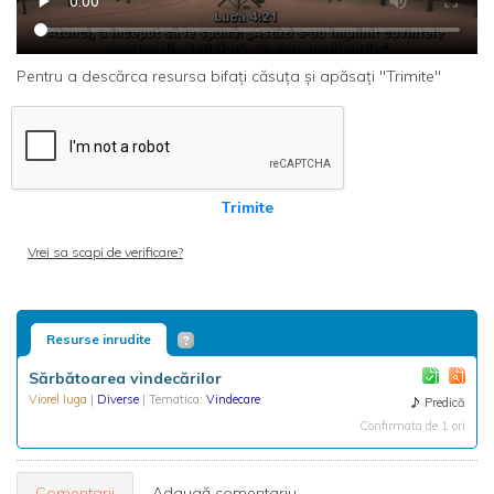
Pentru a descărca resursa bifați căsuța și apăsați "Trimite"
Trimite
Vrei sa scapi de verificare?
Resurse inrudite
Sărbătoarea vindecărilor
Viorel Iuga
|
Diverse
| Tematica:
Vindecare
Predică
Confirmata de 1 ori
Comentarii
Adaugă comentariu