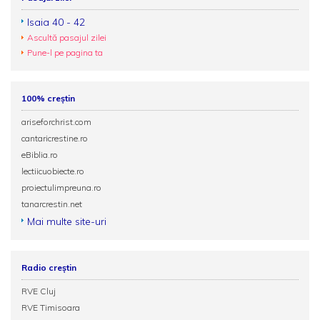
Isaia 40 - 42
Ascultă pasajul zilei
Pune-l pe pagina ta
100% creștin
ariseforchrist.com
cantaricrestine.ro
eBiblia.ro
lectiicuobiecte.ro
proiectulimpreuna.ro
tanarcrestin.net
Mai multe site-uri
Radio creștin
RVE Cluj
RVE Timisoara