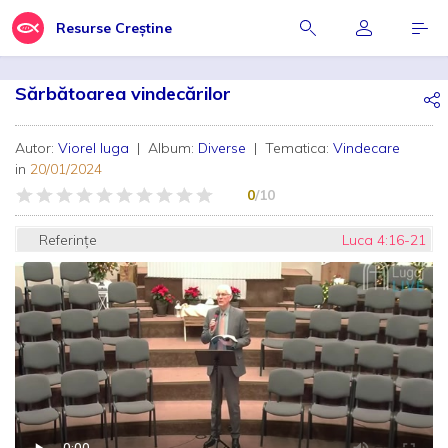
Resurse Creștine
Sărbătoarea vindecărilor
Autor:
Viorel Iuga
| Album:
Diverse
| Tematica:
Vindecare
in
20/01/2024
0
/10
Referințe
Luca 4:16-21