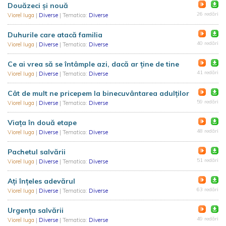
Douăzeci și nouă
26 redări
Viorel Iuga
|
Diverse
| Tematica:
Diverse
Duhurile care atacă familia
40 redări
Viorel Iuga
|
Diverse
| Tematica:
Diverse
Ce ai vrea să se întâmple azi, dacă ar ține de tine
41 redări
Viorel Iuga
|
Diverse
| Tematica:
Diverse
Cât de mult ne pricepem la binecuvântarea adulților
59 redări
Viorel Iuga
|
Diverse
| Tematica:
Diverse
Viața în două etape
48 redări
Viorel Iuga
|
Diverse
| Tematica:
Diverse
Pachetul salvării
51 redări
Viorel Iuga
|
Diverse
| Tematica:
Diverse
Ați înțeles adevărul
63 redări
Viorel Iuga
|
Diverse
| Tematica:
Diverse
Urgența salvării
49 redări
Viorel Iuga
|
Diverse
| Tematica:
Diverse