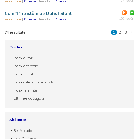
77 redări
Viorel Iuga
|
Diverse
| Tematica:
Diverse
Cum îl întristăm pe Duhul Sfânt
100 redări
Viorel Iuga
|
Diverse
| Tematica:
Diverse
74 rezultate
1
2
3
4
Predici
Index autori
Index alfabetic
Index tematic
Index categorii de vârstă
Index referințe
Ultimele adăugate
Alți autori
Rei Abrudan
Jean Chiforeanu