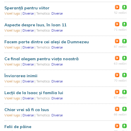
Speranță pentru viitor
52 redări
Viorel Iuga
|
Diverse
| Tematica:
Diverse
Aspecte despre Isus, în Ioan 11
71 redări
Viorel Iuga
|
Diverse
| Tematica:
Diverse
Facem parte dintre cei aleși de Dumnezeu
87 redări
Viorel Iuga
|
Diverse
| Tematica:
Diverse
Ce final alegem pentru viața noastră
63 redări
Viorel Iuga
|
Diverse
| Tematica:
Diverse
Înviorarea inimii
70 redări
Viorel Iuga
|
Diverse
| Tematica:
Diverse
Lecții de la Isaac și familia lui
67 redări
Viorel Iuga
|
Diverse
| Tematica:
Diverse
Chiar vrei să fi ca Isus
66 redări
Viorel Iuga
|
Diverse
| Tematica:
Diverse
Felii de pâine