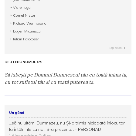
Viorel Iuga
Cornel Nistor
Richard Wurmbrand
Eugen Micurescu
Iulian Polocoșer
Toţi autorii
DEUTERONOMUL 6:5
Să iubeşti pe Domnul Dumnezeul tău cu toată inima ta,
cu tot sufletul tău şi cu toată puterea ta.
Un gând
...să nu uităm: Dumnezeu, nu Şi-a trimis niciodată înlocuitor
la întâlnirile cu noi; S-a prezentat - PERSONAL!
Alexandrina Tulics