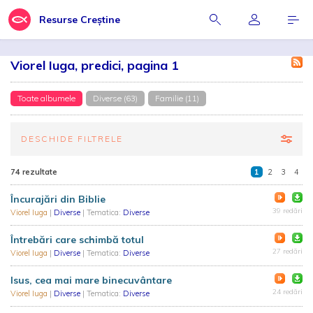
Resurse Creștine
Viorel Iuga, predici, pagina 1
Toate albumele
Diverse (63)
Familie (11)
DESCHIDE FILTRELE
74 rezultate
1
2
3
4
Încurajări din Biblie
39 redări
Viorel Iuga
|
Diverse
| Tematica:
Diverse
Întrebări care schimbă totul
27 redări
Viorel Iuga
|
Diverse
| Tematica:
Diverse
Isus, cea mai mare binecuvântare
24 redări
Viorel Iuga
|
Diverse
| Tematica:
Diverse