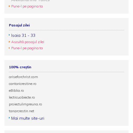
Pune-l pe pagina ta
Pasajul zilei
Isaia 31 - 33
Ascultă pasajul zilei
Pune-l pe pagina ta
100% creștin
ariseforchrist.com
cantaricrestine.ro
eBiblia.ro
lectiicuobiecte.ro
proiectulimpreuna.ro
tanarcrestin.net
Mai multe site-uri