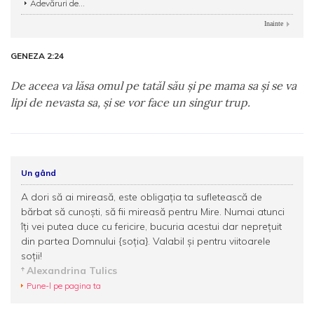
Adevăruri de...
Inainte
GENEZA 2:24
De aceea va lăsa omul pe tatăl său şi pe mama sa şi se va
lipi de nevasta sa, şi se vor face un singur trup.
Un gând
A dori să ai mireasă, este obligația ta sufletească de
bărbat să cunoști, să fii mireasă pentru Mire. Numai atunci
îți vei putea duce cu fericire, bucuria acestui dar neprețuit
din partea Domnului {soția}. Valabil și pentru viitoarele
soții!
Alexandrina Tulics
Pune-l pe pagina ta