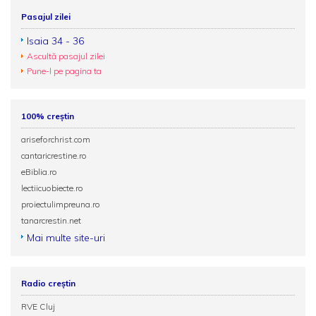
Pasajul zilei
Isaia 34 - 36
Ascultă pasajul zilei
Pune-l pe pagina ta
100% creștin
ariseforchrist.com
cantaricrestine.ro
eBiblia.ro
lectiicuobiecte.ro
proiectulimpreuna.ro
tanarcrestin.net
Mai multe site-uri
Radio creștin
RVE Cluj