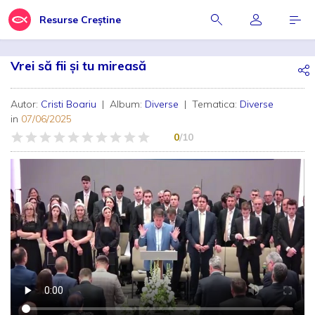
Resurse Creștine
Vrei să fii și tu mireasă
Autor:
Cristi Boariu
| Album:
Diverse
| Tematica:
Diverse
in
07/06/2025
0
/10