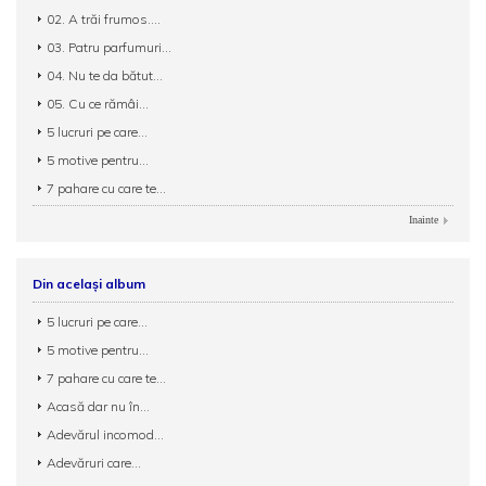
02. A trăi frumos....
03. Patru parfumuri...
04. Nu te da bătut...
05. Cu ce rămâi...
5 lucruri pe care...
5 motive pentru...
7 pahare cu care te...
Inainte
Din același album
5 lucruri pe care...
5 motive pentru...
7 pahare cu care te...
Acasă dar nu în...
Adevărul incomod...
Adevăruri care...