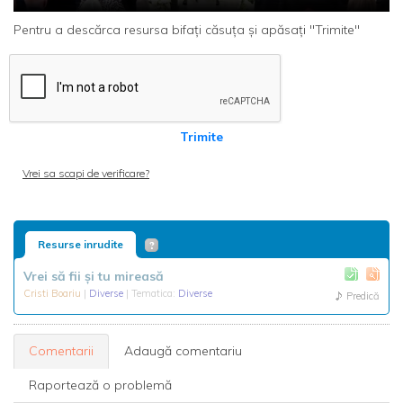
Pentru a descărca resursa bifați căsuța și apăsați "Trimite"
Trimite
Vrei sa scapi de verificare?
Resurse inrudite
Vrei să fii și tu mireasă
Cristi Boariu
|
Diverse
| Tematica:
Diverse
Predică
Comentarii
Adaugă comentariu
Raportează o problemă