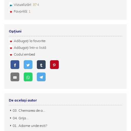
Vizualizări:
374
Favorită:
1
Opțiuni
Adăugați la favorite
Adăugați într-o listă
Codul embed
De același autor
03. Chemarea de a...
04. Grija...
01. Adame unde esti?