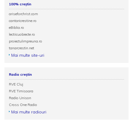
100% creștin
ariseforchrist.com
cantaricrestine.ro
eBiblia.ro
lectiicuobiecte.ro
proiectulimpreuna.ro
tanarcrestin.net
Mai multe site-uri
Radio creștin
RVE Cluj
RVE Timisoara
Radio Unison
Cross One Radio
Mai multe radiouri