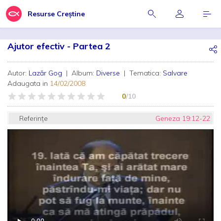
Resurse Creștine
Ajutor efectiv - Partea 2
Autor:
Lazăr Gog
| Album:
Diverse
| Tematica:
Salvare
Adaugata in
14/02/2008
0
/10
Referințe
Geneza 19:12-22