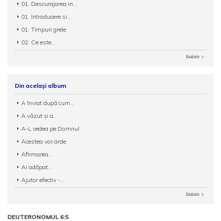
01. Descurajarea in...
01. Introducere si...
01. Timpuri grele
02. Ce este...
Inainte
Din același album
A înviat după cum...
A văzut și a...
A-L vedea pe Domnul
Acestea vor arde
Afirmarea...
Ai adăpat...
Ajutor efectiv -...
Inainte
DEUTERONOMUL 6:5