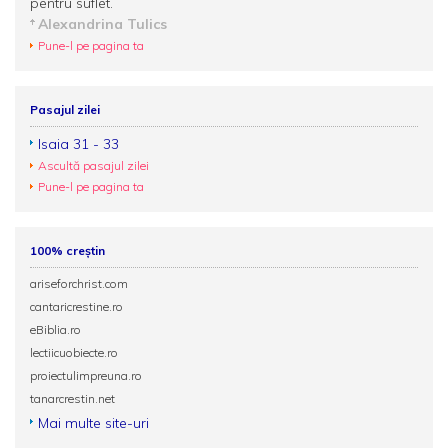
pentru suflet.
Alexandrina Tulics
Pune-l pe pagina ta
Pasajul zilei
Isaia 31 - 33
Ascultă pasajul zilei
Pune-l pe pagina ta
100% creștin
ariseforchrist.com
cantaricrestine.ro
eBiblia.ro
lectiicuobiecte.ro
proiectulimpreuna.ro
tanarcrestin.net
Mai multe site-uri