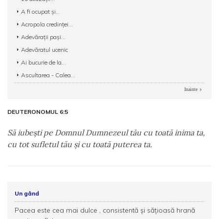
A fi ocupat și...
Acropola credinței...
Adevărații pași...
Adevăratul ucenic
Ai bucurie de la...
Ascultarea - Calea...
Inainte
DEUTERONOMUL 6:5
Să iubeşti pe Domnul Dumnezeul tău cu toată inima ta,
cu tot sufletul tău şi cu toată puterea ta.
Un gând
Pacea este cea mai dulce , consistentă și sățioasă hrană