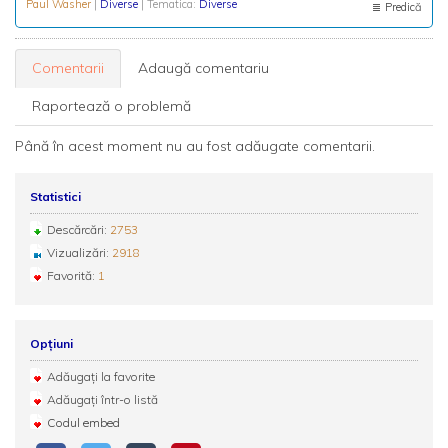
Paul Washer
|
Diverse
| Tematica:
Diverse
Predică
Comentarii
Adaugă comentariu
Raportează o problemă
Până în acest moment nu au fost adăugate comentarii.
Statistici
Descărcări:
2753
Vizualizări:
2918
Favorită:
1
Opțiuni
Adăugați la favorite
Adăugați într-o listă
Codul embed