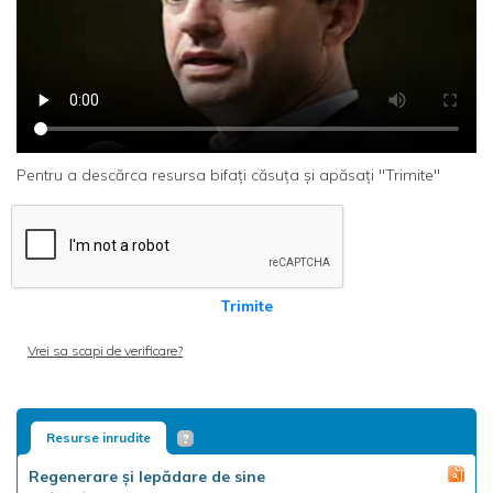
Pentru a descărca resursa bifați căsuța și apăsați "Trimite"
Trimite
Vrei sa scapi de verificare?
Resurse inrudite
Regenerare şi lepădare de sine