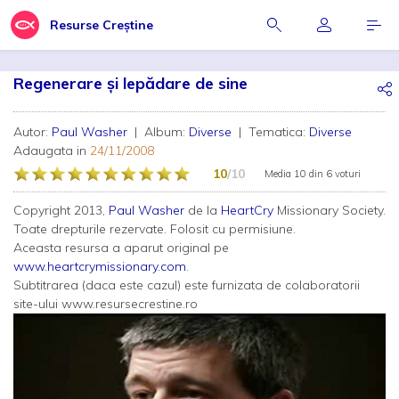
Resurse Creștine
Regenerare și lepădare de sine
Autor:
Paul Washer
| Album:
Diverse
| Tematica:
Diverse
Adaugata in
24/11/2008
10
/10
Media
10
din
6 voturi
Copyright 2013,
Paul Washer
de la
HeartCry
Missionary Society.
Toate drepturile rezervate. Folosit cu permisiune.
Aceasta resursa a aparut original pe
www.heartcrymissionary.com
.
Subtitrarea (daca este cazul) este furnizata de colaboratorii
site-ului www.resursecrestine.ro