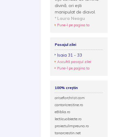
divină, ori eşti
manipulat de diavol.
Laura Neagu
Pune-l pe pagina ta
Pasajul zilei
Isaia 31 - 33
Ascultă pasajul zilei
Pune-l pe pagina ta
100% creștin
ariseforchrist.com
cantaricrestine.ro
eBiblia.ro
lectiicuobiecte.ro
proiectulimpreuna.ro
tanarcrestin.net