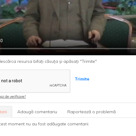
escărca resursa bifați căsuța și apăsați "Trimite"
Trimite
pi de verificare?
arii
Adaugă comentariu
Raportează o problemă
cest moment nu au fost adăugate comentarii.