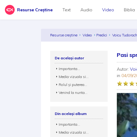
Resurse Creștine
Text
Audio
Video
Biblia
Resurse creștine
Video
Predici
Voicu Tudorac
Pasi sp
De același autor
Importanta...
Autor:
Vo
in
04/09/2
Media vizuala si...
Rolul și puterea...
Venind la nunta...
Din același album
Importanta...
Media vizuala si...