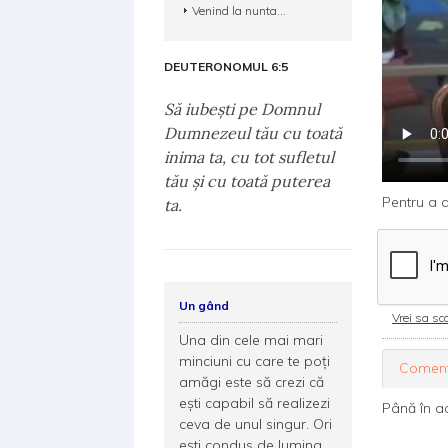
Venind la nunta...
DEUTERONOMUL 6:5
Să iubeşti pe Domnul
Dumnezeul tău cu toată
inima ta, cu tot sufletul
tău şi cu toată puterea
Pentru a d
ta.
Un gând
Vrei sa sca
Una din cele mai mari
minciuni cu care te poţi
Coment
amăgi este să crezi că
eşti capabil să realizezi
Până în a
ceva de unul singur. Ori
eşti condus de lumina