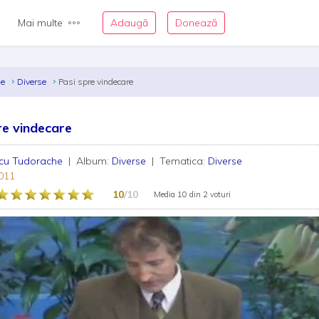
Mai multe
Adaugă
Donează
he
Diverse
Pasi spre vindecare
re vindecare
icu Tudorache
| Album:
Diverse
| Tematica:
Diverse
011
10
/10
Media
10
din
2 voturi