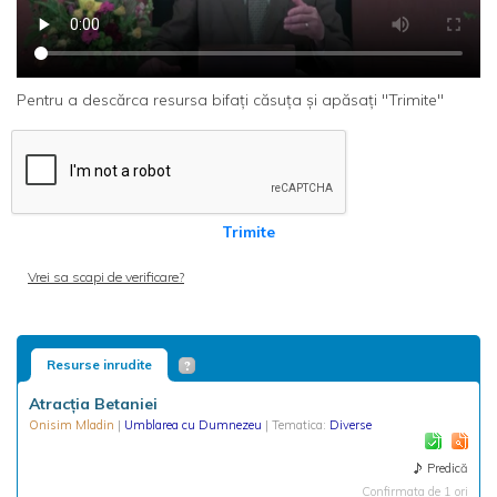
Pentru a descărca resursa bifați căsuța și apăsați "Trimite"
Trimite
Vrei sa scapi de verificare?
Resurse inrudite
Atracția Betaniei
Onisim Mladin
|
Umblarea cu Dumnezeu
| Tematica:
Diverse
Predică
Confirmata de 1 ori