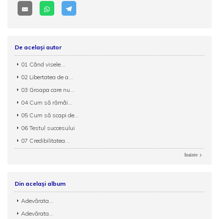
De același autor
01 Când visele...
02 Libertatea de a...
03 Groapa care nu...
04 Cum să rămâi...
05 Cum să scapi de...
06 Testul succesului
07 Credibilitatea...
Inainte
Din același album
Adevărata...
Adevărata...