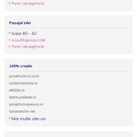
Pune-l pe pagina ta
Pasajul zilei
Isaia 40 - 42
Ascultă pasajul zilei
Pune-l pe pagina ta
100% creștin
ariseforchrist.com
cantaricrestine.ro
eBiblia.ro
lectiicuobiecte.ro
proiectulimpreuna.ro
tanarcrestin.net
Mai multe site-uri