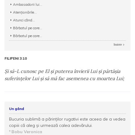
Ambasadorii lui...
Atenționările...
Atunci când...
Bărbatul pe care...
Bărbatul pe care...
Inainte
FILIPENI 3:10
Şi să-L cunosc pe El şi puterea învierii Lui şi părtăşia
suferinţelor Lui şi să mă fac asemenea cu moartea Lui;
Un gând
Bucuria sublimă a părinților rugativi este aceea de a vedea
copiii că aleg şi urmează calea adevărului.
Bobu Veronica