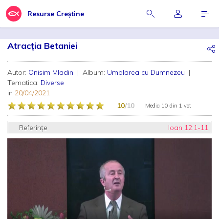
Resurse Creștine
Atracția Betaniei
Autor:
Onisim Mladin
| Album:
Umblarea cu Dumnezeu
|
Tematica:
Diverse
in
20/04/2021
10
/10
Media
10
din
1 vot
Referințe
Ioan 12:1-11