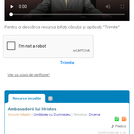
Pentru a descărca resursa bifați căsuța și apăsați "Trimite"
Trimite
Vrei sa scapi de verificare?
Resurse inrudite
Ambasadorii lui Hristos
Onisim Mladin
|
Umblarea cu Dumnezeu
| Tematica:
Diverse
Predică
Confirmata de 1 ori