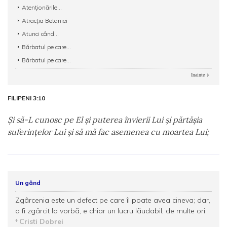
Atenționările...
Atracția Betaniei
Atunci când...
Bărbatul pe care...
Bărbatul pe care...
Inainte
FILIPENI 3:10
Şi să-L cunosc pe El şi puterea învierii Lui şi părtăşia
suferinţelor Lui şi să mă fac asemenea cu moartea Lui;
Un gând
Zgârcenia este un defect pe care îl poate avea cineva; dar,
a fi zgârcit la vorbã, e chiar un lucru lãudabil, de multe ori.
Cristi Dobrei