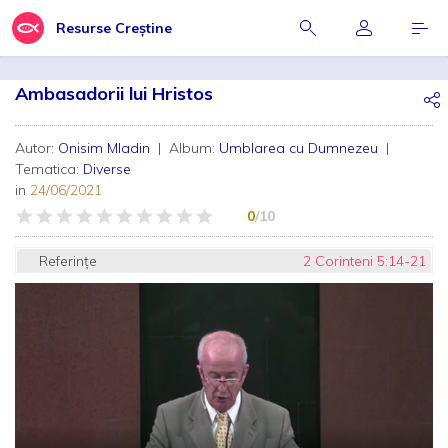
Resurse Creștine
Ambasadorii lui Hristos
Autor:
Onisim Mladin
| Album:
Umblarea cu Dumnezeu
|
Tematica:
Diverse
in
24/06/2021
0
/10
Referințe
2 Corinteni 5:14-21