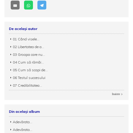
De același autor
01 Când visele...
02 Libertatea de a...
03 Groapa care nu...
04 Cum să rămâi...
05 Cum să scapi de...
06 Testul succesului
07 Credibilitatea...
Inainte
Din același album
Adevărata...
Adevărata...