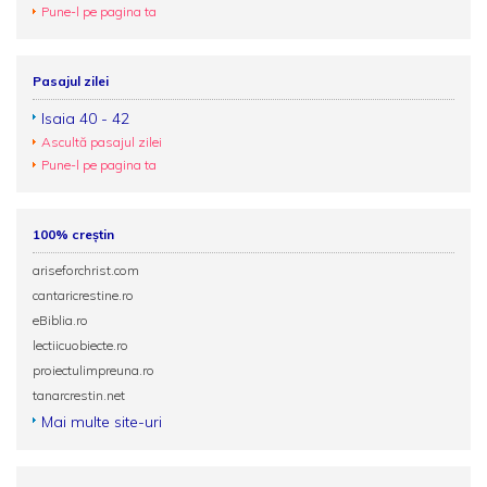
Pune-l pe pagina ta
Pasajul zilei
Isaia 40 - 42
Ascultă pasajul zilei
Pune-l pe pagina ta
100% creștin
ariseforchrist.com
cantaricrestine.ro
eBiblia.ro
lectiicuobiecte.ro
proiectulimpreuna.ro
tanarcrestin.net
Mai multe site-uri