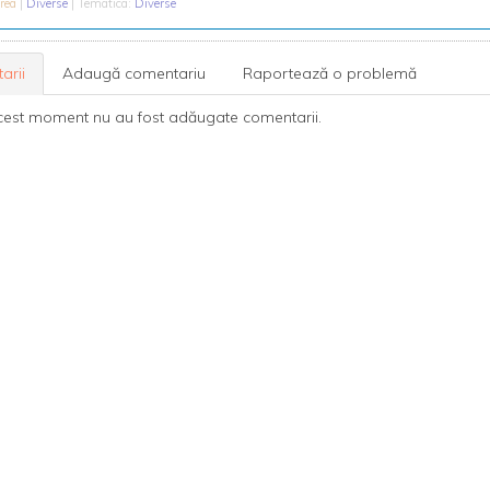
orea
|
Diverse
| Tematica:
Diverse
arii
Adaugă comentariu
Raportează o problemă
cest moment nu au fost adăugate comentarii.