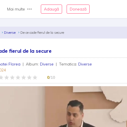
Mai multe
Adaugă
Donează
a
Diverse
De ce cade fierul de la secure
ade fierul de la secure
otei Florea
| Album:
Diverse
| Tematica:
Diverse
024
0
/10