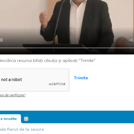
escărca resursa bifați căsuța și apăsați "Trimite"
Trimite
pi de verificare?
e inrudite
de fierul de la secure