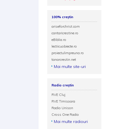
100% creștin
ariseforchrist.com
cantaricrestine.ro
eBiblia.ro
lectiicuobiecte.ro
proiectulimpreuna.ro
tanarcrestin.net
Mai multe site-uri
Radio creștin
RVE Cluj
RVE Timisoara
Radio Unison
Cross One Radio
Mai multe radiouri