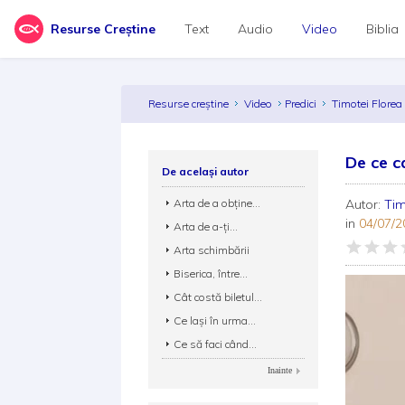
Resurse Creștine
Text
Audio
Video
Biblia
Resurse creștine
Video
Predici
Timotei Flore
De ce c
De același autor
Arta de a obține...
Autor:
Tim
in
04/07/2
Arta de a-ți...
Arta schimbării
Biserica, între...
Cât costă biletul...
Ce laşi în urma...
Ce să faci când...
Inainte