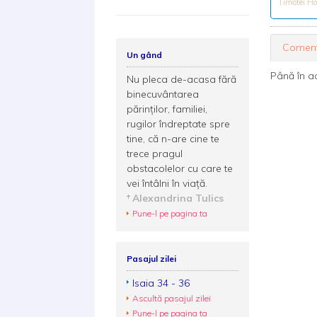
Timotei Fl
Coment
Un gând
Până în a
Nu pleca de-acasa fără
binecuvântarea
părinților, familiei,
rugilor îndreptate spre
tine, că n-are cine te
trece pragul
obstacolelor cu care te
vei întâlni în viață.
Alexandrina Tulics
Pune-l pe pagina ta
Pasajul zilei
Isaia 34 - 36
Ascultă pasajul zilei
Pune-l pe pagina ta