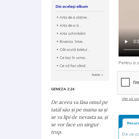
Din același album
Arta de a obține...
Arta de a-ți...
Arta schimbării
Biserica, între...
Cât costă biletul...
Ce laşi în urma...
Pentru a d
Ce să faci când...
Inainte
GENEZA 2:24
Vrei sa sca
De aceea va lăsa omul pe
tatăl său şi pe mama sa şi
se va lipi de nevasta sa, şi
Resurs
se vor face un singur
trup.
De ce ca