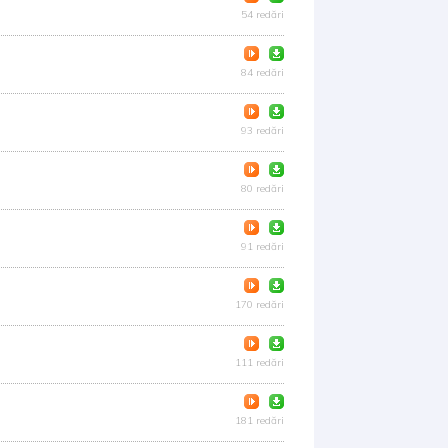
54 redări
84 redări
93 redări
80 redări
91 redări
170 redări
111 redări
181 redări