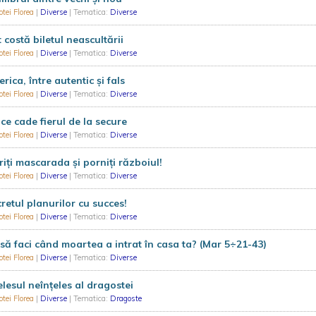
tei Florea
|
Diverse
| Tematica:
Diverse
 costă biletul neascultării
tei Florea
|
Diverse
| Tematica:
Diverse
erica, între autentic și fals
tei Florea
|
Diverse
| Tematica:
Diverse
ce cade fierul de la secure
tei Florea
|
Diverse
| Tematica:
Diverse
iți mascarada și porniți războiul!
tei Florea
|
Diverse
| Tematica:
Diverse
retul planurilor cu succes!
tei Florea
|
Diverse
| Tematica:
Diverse
să faci când moartea a intrat în casa ta? (Mar 5÷21-43)
tei Florea
|
Diverse
| Tematica:
Diverse
elesul neînțeles al dragostei
tei Florea
|
Diverse
| Tematica:
Dragoste