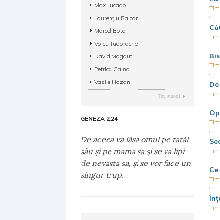
Max Lucado
Timo
Laurențiu Balcan
Cât
Marcel Bota
Timo
Voicu Tudorache
Bis
David Magdut
Timo
Petrica Gaina
Vasile Hozan
De 
Timo
Toţi autorii
Opr
GENEZA 2:24
Timo
De aceea va lăsa omul pe tatăl
Sec
său şi pe mama sa şi se va lipi
Timo
de nevasta sa, şi se vor face un
Ce 
singur trup.
Timo
Înț
Timo