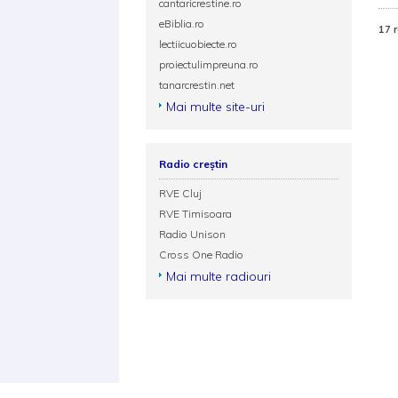
cantaricrestine.ro
eBiblia.ro
17 
lectiicuobiecte.ro
proiectulimpreuna.ro
tanarcrestin.net
Mai multe site-uri
Radio creștin
RVE Cluj
RVE Timisoara
Radio Unison
Cross One Radio
Mai multe radiouri