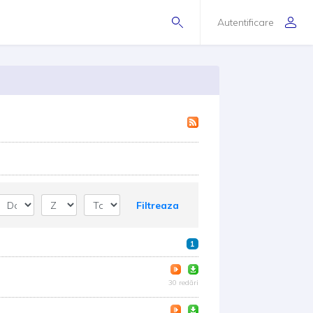
Autentificare
Filtreaza
1
30 redări