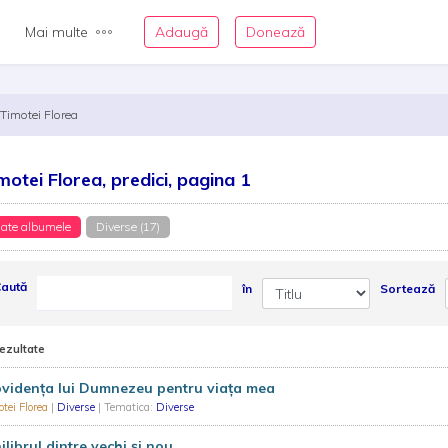
Mai multe
Adaugă
Donează
Timotei Florea
motei Florea, predici, pagina 1
ate albumele
Diverse (17)
aută
în
Sortează
rezultate
vidența lui Dumnezeu pentru viața mea
tei Florea
|
Diverse
| Tematica:
Diverse
ilibrul dintre vechi și nou