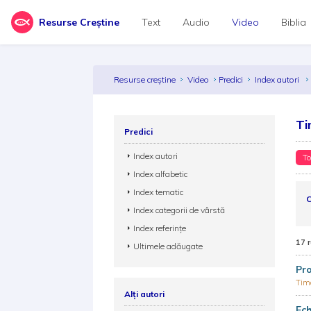
Resurse Creștine
Text
Audio
Video
Biblia
Resurse creștine
Video
Predici
Index autori
Ti
Predici
Index autori
To
Index alfabetic
Index tematic
C
Index categorii de vârstă
Index referințe
17 
Ultimele adăugate
Pro
Timo
Alți autori
Ech