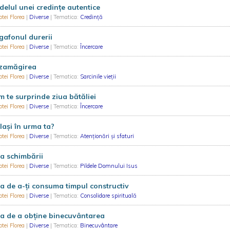
elul unei credințe autentice
tei Florea
|
Diverse
| Tematica:
Credință
afonul durerii
tei Florea
|
Diverse
| Tematica:
Încercare
zamăgirea
tei Florea
|
Diverse
| Tematica:
Sarcinile vieții
 te surprinde ziua bătăliei
tei Florea
|
Diverse
| Tematica:
Încercare
laşi în urma ta?
tei Florea
|
Diverse
| Tematica:
Atenționări și sfaturi
a schimbării
tei Florea
|
Diverse
| Tematica:
Pildele Domnului Isus
a de a-ți consuma timpul constructiv
tei Florea
|
Diverse
| Tematica:
Consolidare spirituală
a de a obține binecuvântarea
tei Florea
|
Diverse
| Tematica:
Binecuvântare