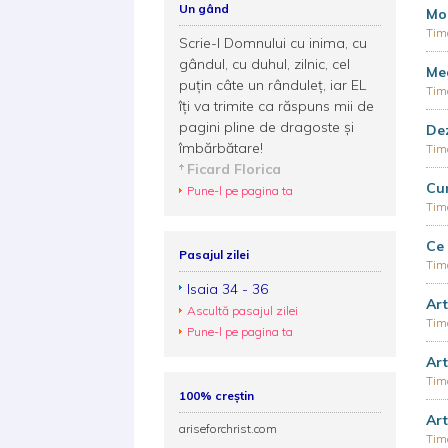
Un gând
Mod
Timo
Scrie-I Domnului cu inima, cu
gândul, cu duhul, zilnic, cel
Meg
puţin câte un rânduleţ, iar EL
Timo
îţi va trimite ca răspuns mii de
pagini pline de dragoste şi
De
îmbărbătare!
Timo
Ficard Florica
Cum
Pune-l pe pagina ta
Timo
Ce 
Pasajul zilei
Timo
Isaia 34 - 36
Art
Ascultă pasajul zilei
Timo
Pune-l pe pagina ta
Art
Timo
100% creștin
Art
ariseforchrist.com
Timo