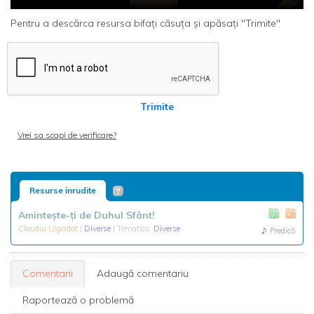
Pentru a descărca resursa bifați căsuța și apăsați "Trimite"
Trimite
Vrei sa scapi de verificare?
Resurse inrudite
Amintește-ți de Duhul Sfânt!
Claudiu Lăpădat
|
Diverse
| Tematica:
Diverse
Predică
Comentarii
Adaugă comentariu
Raportează o problemă