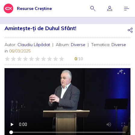
Resurse Creștine
Amintește-ți de Duhul Sfânt!
Autor:
Claudiu Lăpădat
| Album:
Diverse
| Tematica:
Diverse
in
06/03/2025
0
/10