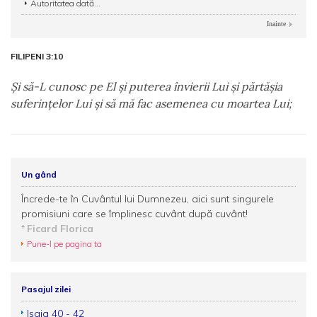
Autoritatea dată...
Inainte
FILIPENI 3:10
Şi să-L cunosc pe El şi puterea învierii Lui şi părtăşia
suferinţelor Lui şi să mă fac asemenea cu moartea Lui;
Un gând
Încrede-te în Cuvântul lui Dumnezeu, aici sunt singurele
promisiuni care se împlinesc cuvânt după cuvânt!
Ficard Florica
Pune-l pe pagina ta
Pasajul zilei
Isaia 40 - 42