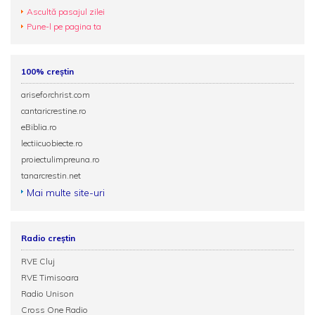
Ascultă pasajul zilei
Pune-l pe pagina ta
100% creștin
ariseforchrist.com
cantaricrestine.ro
eBiblia.ro
lectiicuobiecte.ro
proiectulimpreuna.ro
tanarcrestin.net
Mai multe site-uri
Radio creștin
RVE Cluj
RVE Timisoara
Radio Unison
Cross One Radio