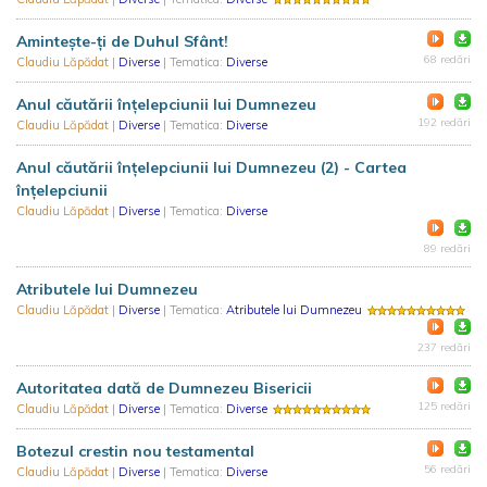
Amintește-ți de Duhul Sfânt!
68 redări
Claudiu Lăpădat
|
Diverse
| Tematica:
Diverse
Anul căutării înțelepciunii lui Dumnezeu
192 redări
Claudiu Lăpădat
|
Diverse
| Tematica:
Diverse
Anul căutării înțelepciunii lui Dumnezeu (2) - Cartea
înțelepciunii
Claudiu Lăpădat
|
Diverse
| Tematica:
Diverse
89 redări
Atributele lui Dumnezeu
Claudiu Lăpădat
|
Diverse
| Tematica:
Atributele lui Dumnezeu
237 redări
Autoritatea dată de Dumnezeu Bisericii
125 redări
Claudiu Lăpădat
|
Diverse
| Tematica:
Diverse
Botezul crestin nou testamental
56 redări
Claudiu Lăpădat
|
Diverse
| Tematica:
Diverse