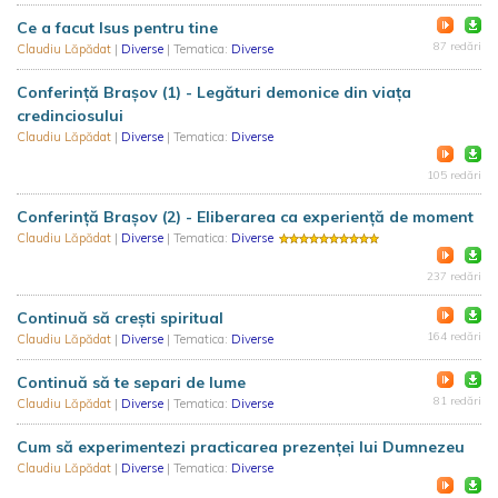
Ce a facut Isus pentru tine
87 redări
Claudiu Lăpădat
|
Diverse
| Tematica:
Diverse
Conferință Brașov (1) - Legături demonice din viața
credinciosului
Claudiu Lăpădat
|
Diverse
| Tematica:
Diverse
105 redări
Conferință Brașov (2) - Eliberarea ca experiență de moment
Claudiu Lăpădat
|
Diverse
| Tematica:
Diverse
237 redări
Continuă să crești spiritual
164 redări
Claudiu Lăpădat
|
Diverse
| Tematica:
Diverse
Continuă să te separi de lume
81 redări
Claudiu Lăpădat
|
Diverse
| Tematica:
Diverse
Cum să experimentezi practicarea prezenței lui Dumnezeu
Claudiu Lăpădat
|
Diverse
| Tematica:
Diverse