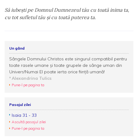
Să iubeşti pe Domnul Dumnezeul tău cu toată inima ta,
cu tot sufletul tău şi cu toată puterea ta.
Un gând
Sângele Domnului Christos este singurul compatibil pentru
toate rasele umane și toate grupele de sânge uman din
Univers!Numai El poate ierta orice ființă umană!
Alexandrina Tulics
Pune-l pe pagina ta
Pasajul zilei
Isaia 31 - 33
Ascultă pasajul zilei
Pune-l pe pagina ta