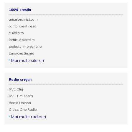
100% creștin
ariseforchrist.com
cantaricrestine.ro
eBiblia.ro
lectiicuobiecte.ro
proiectulimpreuna.ro
tanarcrestin.net
Mai multe site-uri
Radio creștin
RVE Cluj
RVE Timisoara
Radio Unison
Cross One Radio
Mai multe radiouri