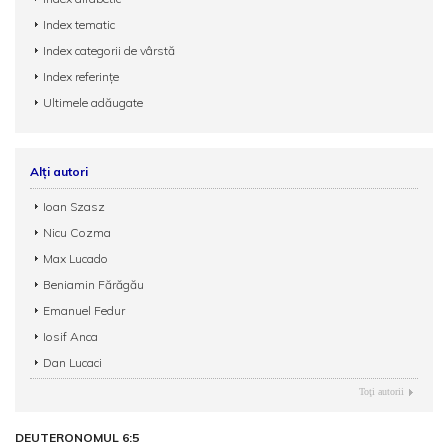
Index tematic
Index categorii de vârstă
Index referințe
Ultimele adăugate
Alți autori
Ioan Szasz
Nicu Cozma
Max Lucado
Beniamin Fărăgău
Emanuel Fedur
Iosif Anca
Dan Lucaci
Toţi autorii
DEUTERONOMUL 6:5