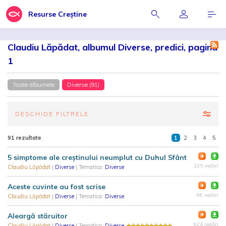
Resurse Creștine
Claudiu Lăpădat, albumul Diverse, predici, pagina
1
Toate albumele
Diverse (91)
DESCHIDE FILTRELE
91 rezultate
1
2
3
4
5
5 simptome ale creștinului neumplut cu Duhul Sfânt
125 redări
Claudiu Lăpădat
|
Diverse
| Tematica:
Diverse
Aceste cuvinte au fost scrise
66 redări
Claudiu Lăpădat
|
Diverse
| Tematica:
Diverse
Aleargă stăruitor
624 redări
Claudiu Lăpădat
|
Diverse
| Tematica:
Diverse