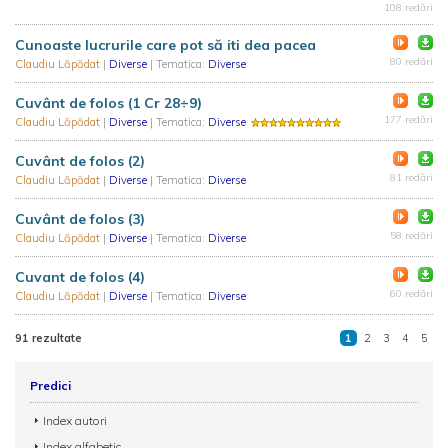
108 redări
Cunoaste lucrurile care pot să iti dea pacea
80 redări
Claudiu Lăpădat
|
Diverse
| Tematica:
Diverse
Cuvânt de folos (1 Cr 28÷9)
177 redări
Claudiu Lăpădat
|
Diverse
| Tematica:
Diverse
Cuvânt de folos (2)
81 redări
Claudiu Lăpădat
|
Diverse
| Tematica:
Diverse
Cuvânt de folos (3)
58 redări
Claudiu Lăpădat
|
Diverse
| Tematica:
Diverse
Cuvant de folos (4)
60 redări
Claudiu Lăpădat
|
Diverse
| Tematica:
Diverse
91 rezultate
1
2
3
4
5
Predici
Index autori
Index alfabetic