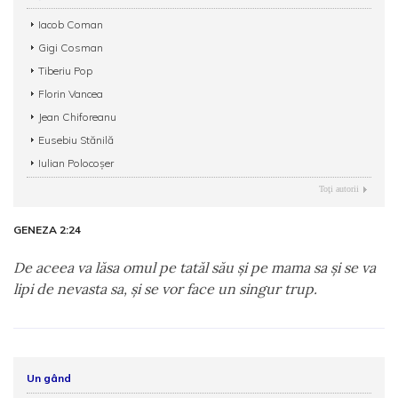
Iacob Coman
Gigi Cosman
Tiberiu Pop
Florin Vancea
Jean Chiforeanu
Eusebiu Stănilă
Iulian Polocoșer
Toţi autorii
GENEZA 2:24
De aceea va lăsa omul pe tatăl său şi pe mama sa şi se va
lipi de nevasta sa, şi se vor face un singur trup.
Un gând