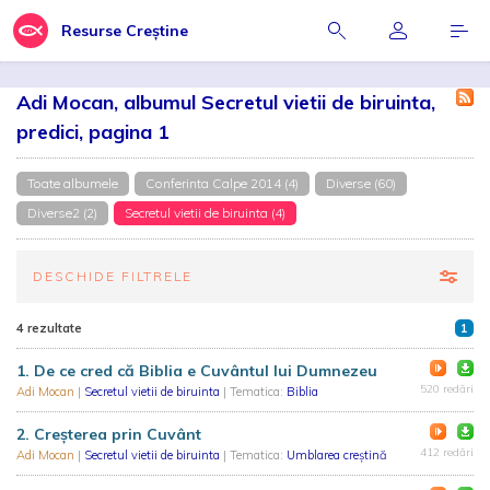
Resurse Creștine
Adi Mocan, albumul Secretul vietii de biruinta,
predici, pagina 1
Toate albumele
Conferinta Calpe 2014 (4)
Diverse (60)
Diverse2 (2)
Secretul vietii de biruinta (4)
DESCHIDE FILTRELE
4 rezultate
1
1. De ce cred că Biblia e Cuvântul lui Dumnezeu
520 redări
Adi Mocan
|
Secretul vietii de biruinta
| Tematica:
Biblia
2. Creșterea prin Cuvânt
412 redări
Adi Mocan
|
Secretul vietii de biruinta
| Tematica:
Umblarea creştină