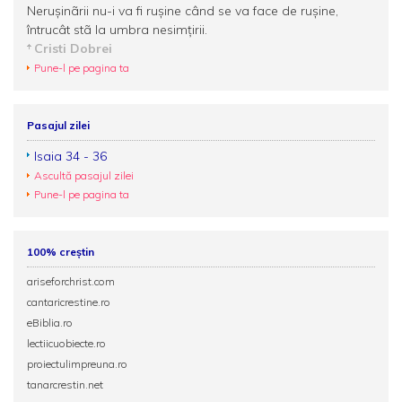
Neruşinãrii nu-i va fi ruşine când se va face de ruşine,
întrucât stã la umbra nesimţirii.
Cristi Dobrei
Pune-l pe pagina ta
Pasajul zilei
Isaia 34 - 36
Ascultă pasajul zilei
Pune-l pe pagina ta
100% creștin
ariseforchrist.com
cantaricrestine.ro
eBiblia.ro
lectiicuobiecte.ro
proiectulimpreuna.ro
tanarcrestin.net