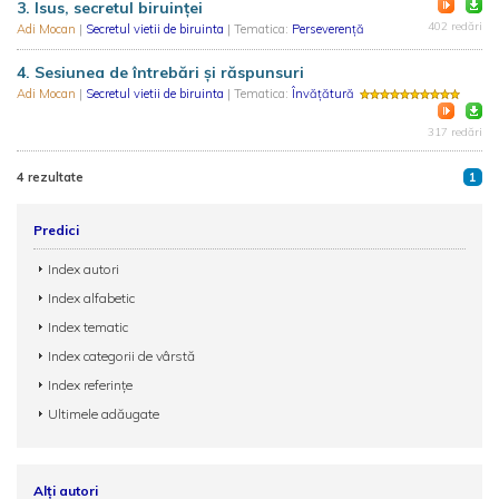
3. Isus, secretul biruinței
402 redări
Adi Mocan
|
Secretul vietii de biruinta
| Tematica:
Perseverență
4. Sesiunea de întrebări și răspunsuri
Adi Mocan
|
Secretul vietii de biruinta
| Tematica:
Învățătură
317 redări
4 rezultate
1
Predici
Index autori
Index alfabetic
Index tematic
Index categorii de vârstă
Index referințe
Ultimele adăugate
Alți autori