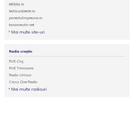
eBiblia.ro
lectiicuobiecte.ro
proiectulimpreuna.ro
tanarcrestin.net
Mai multe site-uri
Radio creștin
RVE Cluj
RVE Timisoara
Radio Unison
Cross One Radio
Mai multe radiouri