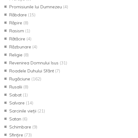
Promisiunile lui Dumnezeu
(4)
Răbdare
(15)
Răpire
(8)
Rasism
(1)
Rătăcire
(4)
Răzbunare
(4)
Religie
(8)
Revenirea Domnului Isus
(31)
Roadele Duhului Sfânt
(7)
Rugăciune
(162)
Rusalii
(8)
Sabat
(1)
Salvare
(14)
Sarcinile vieții
(21)
Satan
(6)
Schimbare
(9)
Sfințire
(73)