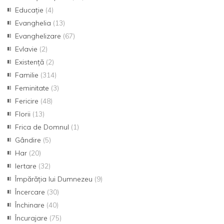
Educație
(4)
Evanghelia
(13)
Evanghelizare
(67)
Evlavie
(2)
Existență
(2)
Familie
(314)
Feminitate
(3)
Fericire
(48)
Florii
(13)
Frica de Domnul
(1)
Gândire
(5)
Har
(20)
Iertare
(32)
Împărăția lui Dumnezeu
(9)
Încercare
(30)
Închinare
(40)
Încurajare
(75)