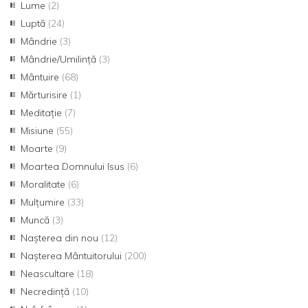
Lume
(2)
Luptă
(24)
Mândrie
(3)
Mândrie/Umilință
(3)
Mântuire
(68)
Mărturisire
(1)
Meditație
(7)
Misiune
(55)
Moarte
(9)
Moartea Domnului Isus
(6)
Moralitate
(6)
Mulțumire
(33)
Muncă
(3)
Nașterea din nou
(12)
Nașterea Mântuitorului
(200)
Neascultare
(18)
Necredință
(10)