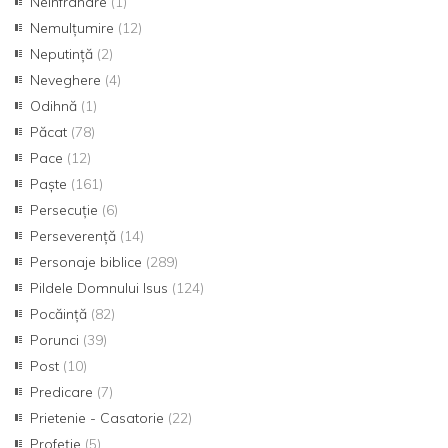
Neînfrânare
(1)
Nemulțumire
(12)
Neputință
(2)
Neveghere
(4)
Odihnă
(1)
Păcat
(78)
Pace
(12)
Paște
(161)
Persecuție
(6)
Perseverență
(14)
Personaje biblice
(289)
Pildele Domnului Isus
(124)
Pocăință
(82)
Porunci
(39)
Post
(10)
Predicare
(7)
Prietenie - Casatorie
(22)
Profeție
(5)