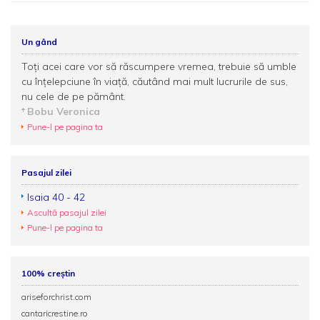
Un gând
Toți acei care vor să răscumpere vremea, trebuie să umble
cu înțelepciune în viață, căutând mai mult lucrurile de sus,
nu cele de pe pământ.
Bobu Veronica
Pune-l pe pagina ta
Pasajul zilei
Isaia 40 - 42
Ascultă pasajul zilei
Pune-l pe pagina ta
100% creștin
ariseforchrist.com
cantaricrestine.ro