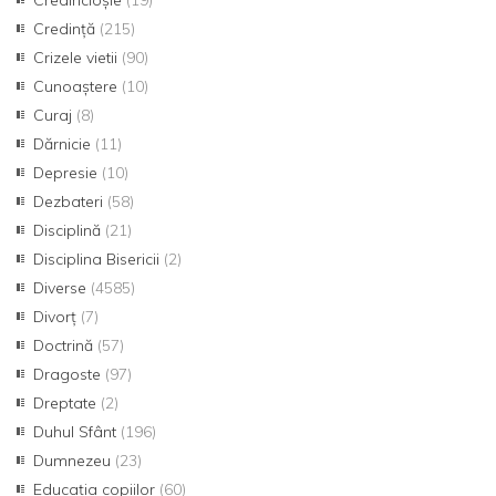
Credincioșie
(19)
Credință
(215)
Crizele vietii
(90)
Cunoaștere
(10)
Curaj
(8)
Dărnicie
(11)
Depresie
(10)
Dezbateri
(58)
Disciplină
(21)
Disciplina Bisericii
(2)
Diverse
(4585)
Divorț
(7)
Doctrină
(57)
Dragoste
(97)
Dreptate
(2)
Duhul Sfânt
(196)
Dumnezeu
(23)
Educația copiilor
(60)