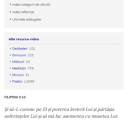
Index categorii de vârstă
Index referințe
Ultimele adăugate
Alte resurse video
Dezbateri
: 101
Emisiuni
: 223
Mărturii
: 33
Meditații
: 739
Misiuni
: 31
Predici
: 11899
FILIPENI 3:10
Şi să-L cunosc pe El şi puterea învierii Lui şi părtăşia
suferinţelor Lui şi să mă fac asemenea cu moartea Lui;