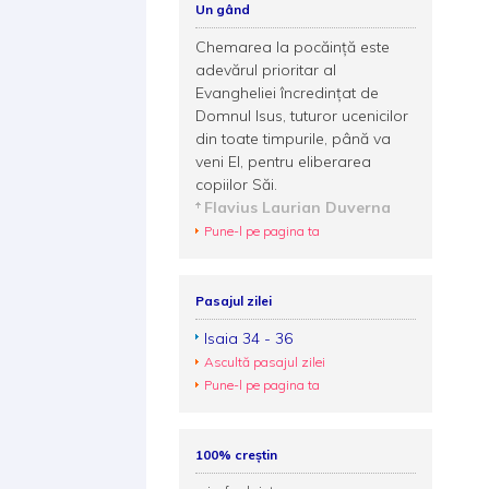
Un gând
Chemarea la pocăinţă este
adevărul prioritar al
Evangheliei încredinţat de
Domnul Isus, tuturor ucenicilor
din toate timpurile, până va
veni El, pentru eliberarea
copiilor Săi.
Flavius Laurian Duverna
Pune-l pe pagina ta
Pasajul zilei
Isaia 34 - 36
Ascultă pasajul zilei
Pune-l pe pagina ta
100% creștin