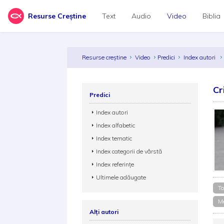
Resurse Creștine
Text
Audio
Video
Biblia
Resurse creștine
Video
Predici
Index autori
Cr
Predici
Index autori
Index alfabetic
Index tematic
Index categorii de vârstă
Index referințe
Ultimele adăugate
To
Me
Alți autori