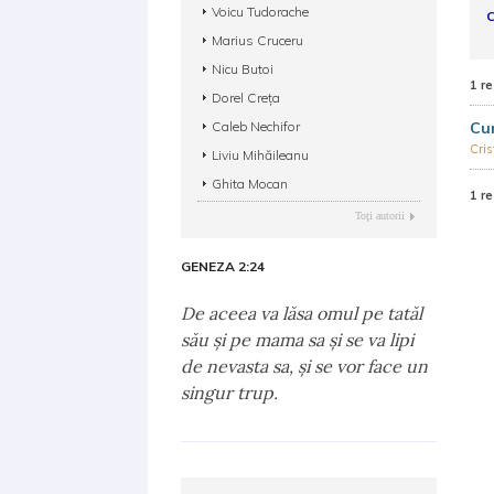
Voicu Tudorache
C
Marius Cruceru
Nicu Butoi
1 re
Dorel Creța
Caleb Nechifor
Cum
Cris
Liviu Mihăileanu
Ghita Mocan
1 re
Toţi autorii
GENEZA 2:24
De aceea va lăsa omul pe tatăl
său şi pe mama sa şi se va lipi
de nevasta sa, şi se vor face un
singur trup.