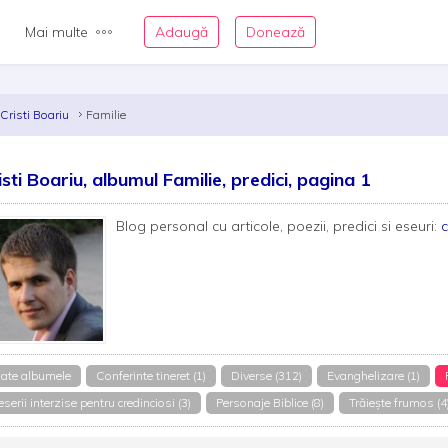
Mai multe
Adaugă
Donează
Cristi Boariu
Familie
isti Boariu, albumul Familie, predici, pagina 1
Blog personal cu articole, poezii, predici si eseuri:
c
ate albumele
Conferinte tineret (1)
Diverse (312)
Evanghelizare (1)
serii interzise pentru credinciosi (3)
Personaje Biblice (8)
Trăiește frumos (4