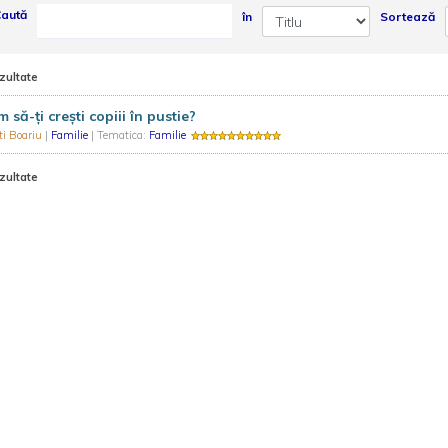
aută
în
Sortează
zultate
 să-ți crești copiii în pustie?
ti Boariu
|
Familie
| Tematica:
Familie
zultate