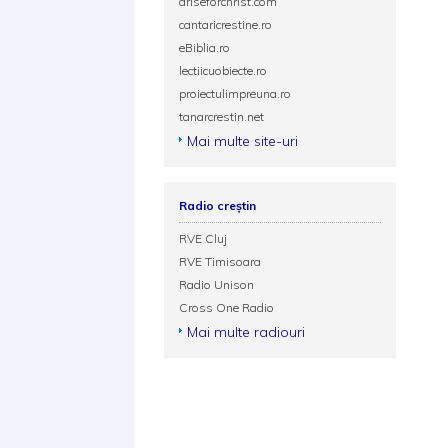
ariseforchrist.com
cantaricrestine.ro
eBiblia.ro
lectiicuobiecte.ro
proiectulimpreuna.ro
tanarcrestin.net
Mai multe site-uri
Radio creștin
RVE Cluj
RVE Timisoara
Radio Unison
Cross One Radio
Mai multe radiouri