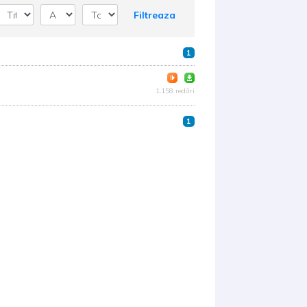
Filtreaza
1
1.158 redări
1