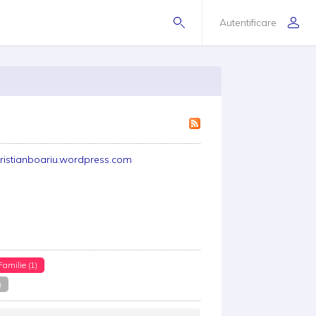
Autentificare
ristianboariu.wordpress.com
Familie (1)
)