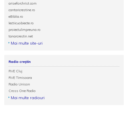
ariseforchrist.com
cantaricrestine.ro
eBiblia.ro
lectiicuobiecte.ro
proiectulimpreuna.ro
tanarcrestin.net
Mai multe site-uri
Radio creștin
RVE Cluj
RVE Timisoara
Radio Unison
Cross One Radio
Mai multe radiouri