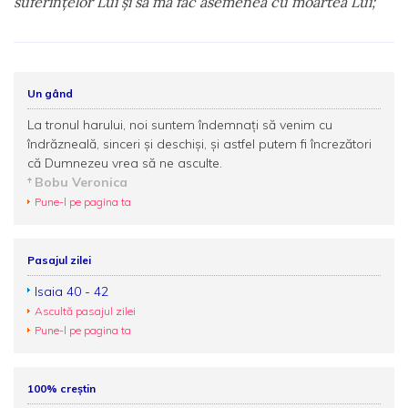
suferinţelor Lui şi să mă fac asemenea cu moartea Lui;
Un gând
La tronul harului, noi suntem îndemnați să venim cu
îndrăzneală, sinceri și deschiși, și astfel putem fi încrezători
că Dumnezeu vrea să ne asculte.
Bobu Veronica
Pune-l pe pagina ta
Pasajul zilei
Isaia 40 - 42
Ascultă pasajul zilei
Pune-l pe pagina ta
100% creștin