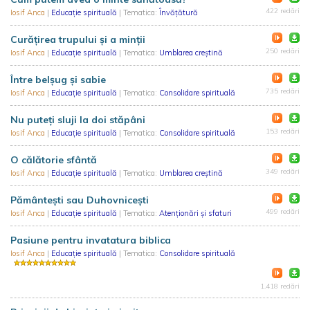
422 redări
Iosif Anca
|
Educație spirituală
| Tematica:
Învățătură
Curățirea trupului și a minții
250 redări
Iosif Anca
|
Educație spirituală
| Tematica:
Umblarea creştină
Între belșug și sabie
735 redări
Iosif Anca
|
Educație spirituală
| Tematica:
Consolidare spirituală
Nu puteți sluji la doi stăpâni
153 redări
Iosif Anca
|
Educație spirituală
| Tematica:
Consolidare spirituală
O călătorie sfântă
349 redări
Iosif Anca
|
Educație spirituală
| Tematica:
Umblarea creştină
Pământești sau Duhovnicești
499 redări
Iosif Anca
|
Educație spirituală
| Tematica:
Atenționări și sfaturi
Pasiune pentru invatatura biblica
Iosif Anca
|
Educație spirituală
| Tematica:
Consolidare spirituală
1.418 redări