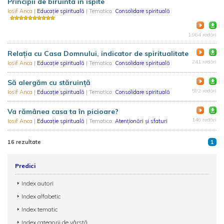
Principii de biruinta in ispite
Iosif Anca
|
Educație spirituală
| Tematica:
Consolidare spirituală
1.964 redări
Relația cu Casa Domnului, indicator de spiritualitate
241 redări
Iosif Anca
|
Educație spirituală
| Tematica:
Consolidare spirituală
Să alergăm cu stăruință
592 redări
Iosif Anca
|
Educație spirituală
| Tematica:
Consolidare spirituală
Va rămânea casa ta în picioare?
146 redări
Iosif Anca
|
Educație spirituală
| Tematica:
Atenționări și sfaturi
16 rezultate
1
Predici
Index autori
Index alfabetic
Index tematic
Index categorii de vârstă