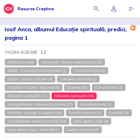
Resurse Creștine
Iosif Anca, albumul Educație spirituală, predici,
pagina 1
PAGINI ALBUME:
1
2
Toate albumele
Adunarea - familia credinciosilor (6)
Biblia - Cuvantul lui Dumnezeu (1)
Cina Domnului (1)
Copiii - bucurii si dureri (4)
Crestere spirituala (1)
Creștinul în lume - rezumat (5)
Diverse (16)
Duhul Sfant (12)
Educația spirituală (11)
Educație spirituală (16)
Evanghelizare - adevaruri primare (17)
Evanghelizarea (1)
Familia - principii si practici (16)
Familia crestina (3)
Familie (29)
In asteptarea venirii Domnului (15)
Lectii pentru copii (4)
Lecții pentru copii - animale (1)
Lupta spirituala (5)