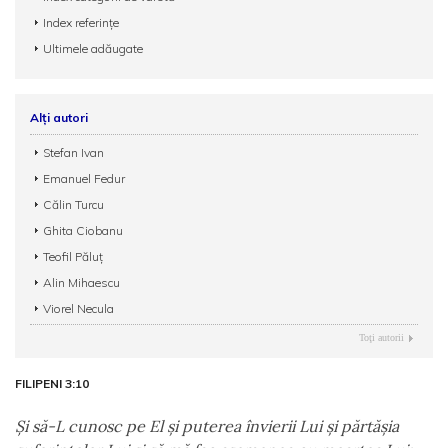
Index referințe
Ultimele adăugate
Alți autori
Stefan Ivan
Emanuel Fedur
Călin Turcu
Ghita Ciobanu
Teofil Păluț
Alin Mihaescu
Viorel Necula
Toţi autorii
FILIPENI 3:10
Şi să-L cunosc pe El şi puterea învierii Lui şi părtăşia