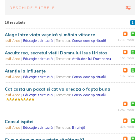
DESCHIDE FILTRELE
16 rezultate
1
Alege între viața veșnică și mânia viitoare
1.730 redări
Iosif Anca
|
Educație spirituală
| Tematica:
Consolidare spirituală
Ascultarea, secretul vieții Domnului Isus Hristos
156 redări
Iosif Anca
|
Educație spirituală
| Tematica:
Atributele lui Dumnezeu
Atenție la influențe
182 redări
Iosif Anca
|
Educație spirituală
| Tematica:
Consolidare spirituală
Cat costa un pacat si cat valoreaza o fapta buna
Iosif Anca
|
Educație spirituală
| Tematica:
Consolidare spirituală
1.257 redări
Ceasul ispitei
494 redări
Iosif Anca
|
Educație spirituală
| Tematica:
Biruință
Cum putem avea o minte sănătoasă?