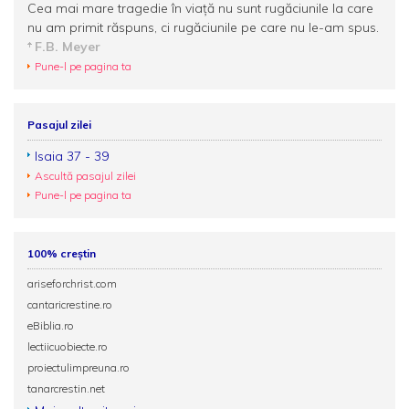
Cea mai mare tragedie în viaţă nu sunt rugăciunile la care
nu am primit răspuns, ci rugăciunile pe care nu le-am spus.
F.B. Meyer
Pune-l pe pagina ta
Pasajul zilei
Isaia 37 - 39
Ascultă pasajul zilei
Pune-l pe pagina ta
100% creștin
ariseforchrist.com
cantaricrestine.ro
eBiblia.ro
lectiicuobiecte.ro
proiectulimpreuna.ro
tanarcrestin.net