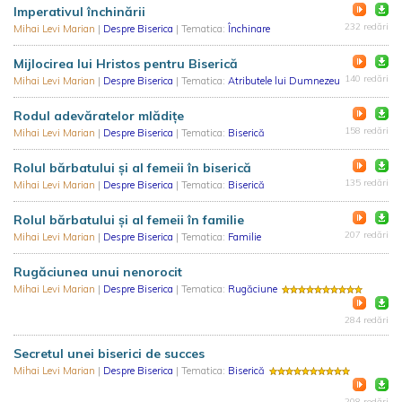
Imperativul închinării
232 redări
Mihai Levi Marian
|
Despre Biserica
| Tematica:
Închinare
Mijlocirea lui Hristos pentru Biserică
140 redări
Mihai Levi Marian
|
Despre Biserica
| Tematica:
Atributele lui Dumnezeu
Rodul adevăratelor mlădițe
158 redări
Mihai Levi Marian
|
Despre Biserica
| Tematica:
Biserică
Rolul bărbatului şi al femeii în biserică
135 redări
Mihai Levi Marian
|
Despre Biserica
| Tematica:
Biserică
Rolul bărbatului şi al femeii în familie
207 redări
Mihai Levi Marian
|
Despre Biserica
| Tematica:
Familie
Rugăciunea unui nenorocit
Mihai Levi Marian
|
Despre Biserica
| Tematica:
Rugăciune
284 redări
Secretul unei biserici de succes
Mihai Levi Marian
|
Despre Biserica
| Tematica:
Biserică
208 redări