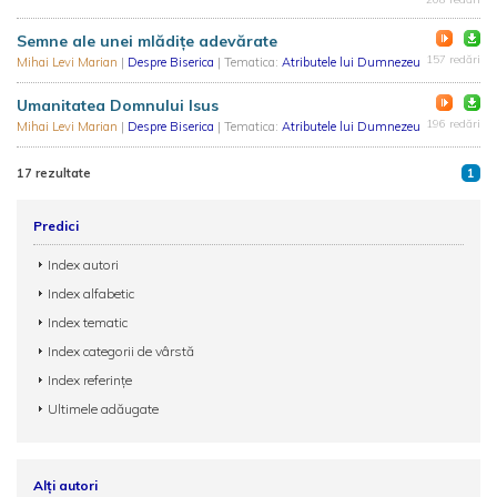
Semne ale unei mlădițe adevărate
157 redări
Mihai Levi Marian
|
Despre Biserica
| Tematica:
Atributele lui Dumnezeu
Umanitatea Domnului Isus
196 redări
Mihai Levi Marian
|
Despre Biserica
| Tematica:
Atributele lui Dumnezeu
17 rezultate
1
Predici
Index autori
Index alfabetic
Index tematic
Index categorii de vârstă
Index referințe
Ultimele adăugate
Alți autori