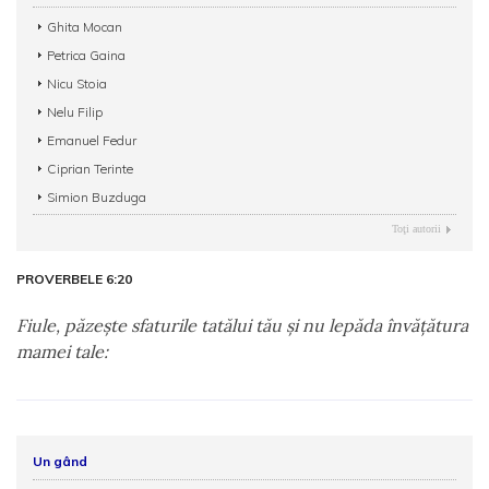
Ghita Mocan
Petrica Gaina
Nicu Stoia
Nelu Filip
Emanuel Fedur
Ciprian Terinte
Simion Buzduga
Toţi autorii
PROVERBELE 6:20
Fiule, păzeşte sfaturile tatălui tău şi nu lepăda învăţătura
mamei tale:
Un gând