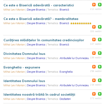
Ce este o Biserică adevărată - caracteristici
212 redări
Mihai Levi Marian
|
Despre Biserica
| Tematica:
Biserică
Ce este o Biserică adevărată? - membralitatea
Mihai Levi Marian
|
Despre Biserica
| Tematica:
Biserică
199 redări
Curățirea mlădițelor în comunitatea credincioşilor
137 redări
Mihai Levi Marian
|
Despre Biserica
| Tematica:
Biserică
Divinitatea Domnului Isus
138 redări
Mihai Levi Marian
|
Despre Biserica
| Tematica:
Atributele lui Dumnezeu
Evanghelia - expunere
258 redări
Mihai Levi Marian
|
Despre Biserica
| Tematica:
Evanghelia
Identitatea Domnului Isus
218 redări
Mihai Levi Marian
|
Despre Biserica
| Tematica:
Atributele lui Dumnezeu
Identitatea noastră trăită în cadrul societății
172 redări
Mihai Levi Marian
|
Despre Biserica
| Tematica:
Dezbateri