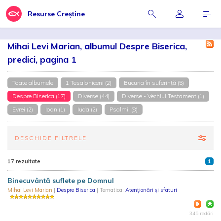
Resurse Creștine
Mihai Levi Marian, albumul Despre Biserica,
predici, pagina 1
Toate albumele
1 Tesaloniceni (2)
Bucuria în suferință (5)
Despre Biserica (17)
Diverse (44)
Diverse - Vechiul Testament (1)
Evrei (2)
Ioan (1)
Iuda (2)
Psalmii (8)
DESCHIDE FILTRELE
17 rezultate
1
Binecuvântă suflete pe Domnul
Mihai Levi Marian
|
Despre Biserica
| Tematica:
Atenționări și sfaturi
345 redări