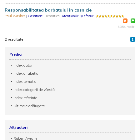
Responsabilitatea barbatului in casnicie
Paul Washer
|
Casatorie
| Tematica:
Atenționări și sfaturi
5.354 redări
2 rezultate
1
Predici
Index autori
Index alfabetic
Index tematic
Index categorii de vârstă
Index referințe
Ultimele adăugate
Alți autori
Ruben Avram