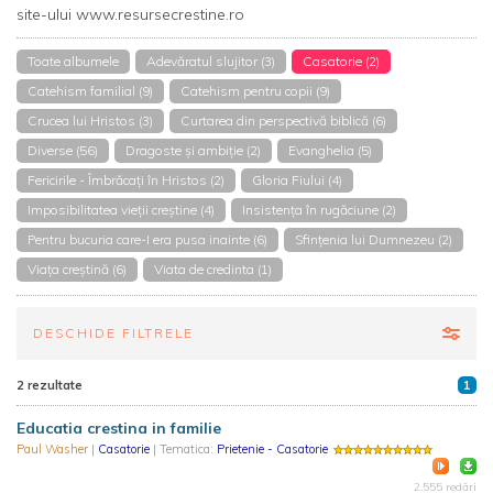
site-ului www.resursecrestine.ro
Toate albumele
Adevăratul slujitor (3)
Casatorie (2)
Catehism familial (9)
Catehism pentru copii (9)
Crucea lui Hristos (3)
Curtarea din perspectivă biblică (6)
Diverse (56)
Dragoste și ambiție (2)
Evanghelia (5)
Fericirile - Îmbrăcați în Hristos (2)
Gloria Fiului (4)
Imposibilitatea vieții creștine (4)
Insistența în rugăciune (2)
Pentru bucuria care-I era pusa inainte (6)
Sfințenia lui Dumnezeu (2)
Viața creștină (6)
Viata de credinta (1)
DESCHIDE FILTRELE
2 rezultate
1
Educatia crestina in familie
Paul Washer
|
Casatorie
| Tematica:
Prietenie - Casatorie
2.555 redări