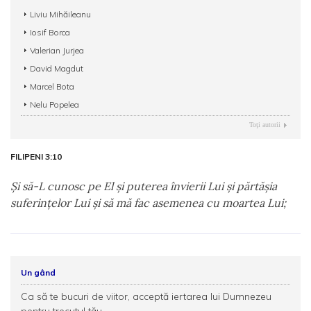
Liviu Mihăileanu
Iosif Borca
Valerian Jurjea
David Magdut
Marcel Bota
Nelu Popelea
Toţi autorii
FILIPENI 3:10
Şi să-L cunosc pe El şi puterea învierii Lui şi părtăşia
suferinţelor Lui şi să mă fac asemenea cu moartea Lui;
Un gând
Ca să te bucuri de viitor, acceptă iertarea lui Dumnezeu