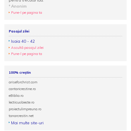
pentru trecutul tău.
Anonim
Pune-l pe pagina ta
Pasajul zilei
Isaia 40 - 42
Ascultă pasajul zilei
Pune-l pe pagina ta
100% creștin
ariseforchrist.com
cantaricrestine.ro
eBiblia.ro
lectiicuobiecte.ro
proiectulimpreuna.ro
tanarcrestin.net
Mai multe site-uri