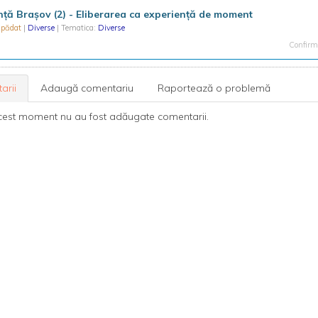
nță Brașov (2) - Eliberarea ca experiență de moment
ăpădat
|
Diverse
| Tematica:
Diverse
Confirma
arii
Adaugă comentariu
Raportează o problemă
cest moment nu au fost adăugate comentarii.