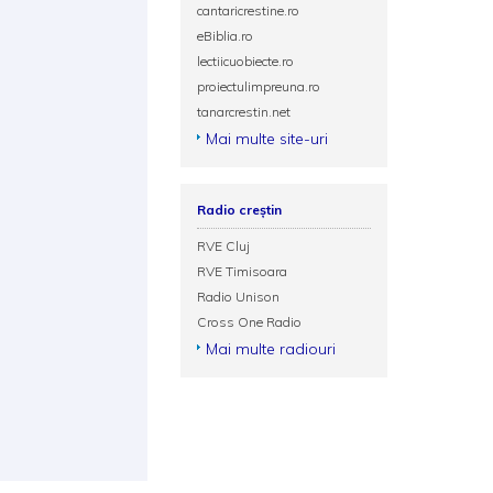
cantaricrestine.ro
eBiblia.ro
lectiicuobiecte.ro
proiectulimpreuna.ro
tanarcrestin.net
Mai multe site-uri
Radio creștin
RVE Cluj
RVE Timisoara
Radio Unison
Cross One Radio
Mai multe radiouri