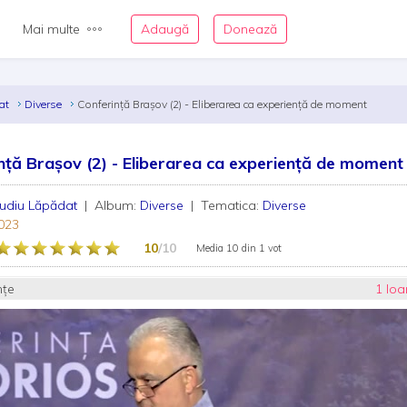
Mai multe
Adaugă
Donează
dat
Diverse
Conferință Brașov (2) - Eliberarea ca experiență de moment
nță Brașov (2) - Eliberarea ca experiență de moment
udiu Lăpădat
| Album:
Diverse
| Tematica:
Diverse
023
10
/10
Media
10
din
1 vot
nțe
1 Ioa