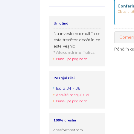
Conferi
Claudiu L
Un gând
Nu investi mai mult în ce
Coment
este trecător decât în ce
este veșnic
Până în a
Alexandrina Tulics
Pune-l pe pagina ta
Pasajul zilei
Isaia 34 - 36
Ascultă pasajul zilei
Pune-l pe pagina ta
100% creștin
ariseforchrist.com