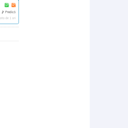
Predică
ta de 1 ori