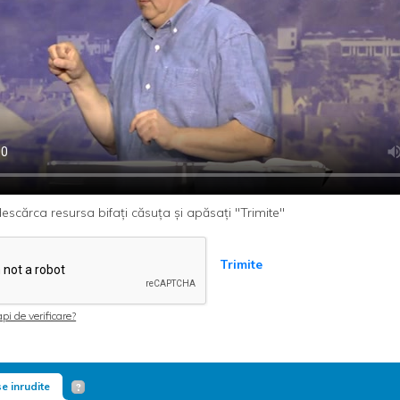
escărca resursa bifați căsuța și apăsați "Trimite"
Trimite
pi de verificare?
e inrudite