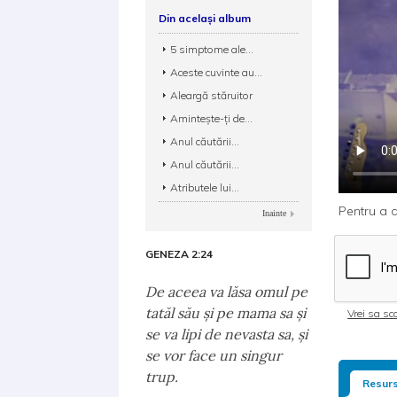
Din același album
5 simptome ale...
Aceste cuvinte au...
Aleargă stăruitor
Amintește-ți de...
Anul căutării...
Anul căutării...
Atributele lui...
Pentru a d
Inainte
GENEZA 2:24
De aceea va lăsa omul pe
tatăl său şi pe mama sa şi
Vrei sa sca
se va lipi de nevasta sa, şi
se vor face un singur
trup.
Resurs