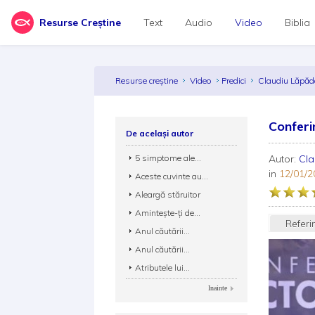
Resurse Creștine
Text
Audio
Video
Biblia
Resurse creștine
Video
Predici
Claudiu Lăpă
Conferi
De același autor
5 simptome ale...
Autor:
Cla
in
12/01/2
Aceste cuvinte au...
Aleargă stăruitor
Amintește-ți de...
Referi
Anul căutării...
Anul căutării...
Atributele lui...
Inainte