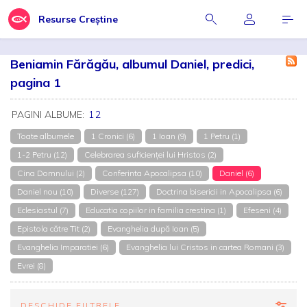
Resurse Creștine
Beniamin Fărăgău, albumul Daniel, predici,
pagina 1
PAGINI ALBUME:
1
2
Toate albumele
1 Cronici (6)
1 Ioan (9)
1 Petru (1)
1-2 Petru (12)
Celebrarea suficienței lui Hristos (2)
Cina Domnului (2)
Conferinta Apocalipsa (10)
Daniel (6)
Daniel nou (10)
Diverse (127)
Doctrina bisericii in Apocalipsa (6)
Eclesiastul (7)
Educatia copiilor in familia crestina (1)
Efeseni (4)
Epistola către Tit (2)
Evanghelia după Ioan (5)
Evanghelia Imparatiei (6)
Evanghelia lui Cristos in cartea Romani (3)
Evrei (8)
DESCHIDE FILTRELE