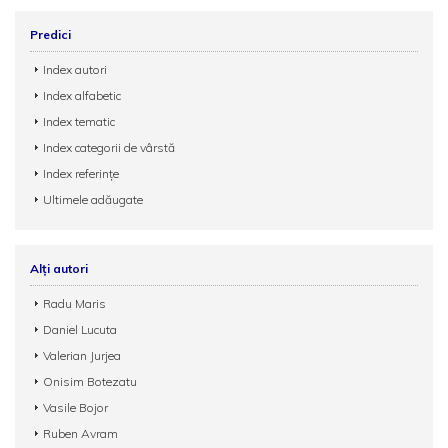
Predici
Index autori
Index alfabetic
Index tematic
Index categorii de vârstă
Index referințe
Ultimele adăugate
Alți autori
Radu Maris
Daniel Lucuta
Valerian Jurjea
Onisim Botezatu
Vasile Bojor
Ruben Avram