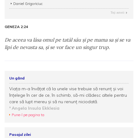
Daniel Grigoriciuc
Toţi autorii
GENEZA 2:24
De aceea va lăsa omul pe tatăl său şi pe mama sa şi se va
lipi de nevasta sa, şi se vor face un singur trup.
Un gând
Viaţa m-a învăţat că la unele vise trebuie să renunţ şi voi
înţelege în cer de ce, în schimb, să-mi clădesc altele pentru
care să lupt mereu şi să nu renunţ niciodată.
Angela Insula Ekklesia
Pune-l pe pagina ta
Pasajul zilei