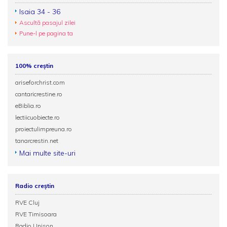
Isaia 34 - 36
Ascultă pasajul zilei
Pune-l pe pagina ta
100% creștin
ariseforchrist.com
cantaricrestine.ro
eBiblia.ro
lectiicuobiecte.ro
proiectulimpreuna.ro
tanarcrestin.net
Mai multe site-uri
Radio creștin
RVE Cluj
RVE Timisoara
Radio Unison