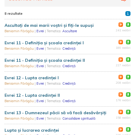
8 rezultate
1
Ascultați de mai marii voștri și fiți-le supuși
241 redări
Beniamin Fărăgău
|
Evrei
| Tematica:
Ascultare
Evrei 11 - Definiția și școala credinței I
189 redări
Beniamin Fărăgău
|
Evrei
| Tematica:
Credință
Evrei 11 - Definiția și școala credinței II
227 redări
Beniamin Fărăgău
|
Evrei
| Tematica:
Credință
Evrei 12 - Lupta credinței I
208 redări
Beniamin Fărăgău
|
Evrei
| Tematica:
Credință
Evrei 12 - Lupta credinței II
176 redări
Beniamin Fărăgău
|
Evrei
| Tematica:
Credință
Evrei 13 - Dumnezeul păcii să vă facă desăvârșiți
158 redări
Beniamin Fărăgău
|
Evrei
| Tematica:
Consolidare spirituală
Lupta și lucrarea credinței