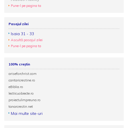
Pune-l pe pagina ta
Pasajul zilei
Isaia 31 - 33
Ascultă pasajul zilei
Pune-l pe pagina ta
100% creștin
ariseforchrist.com
cantaricrestine.ro
eBiblia.ro
lectiicuobiecte.ro
proiectulimpreuna.ro
tanarcrestin.net
Mai multe site-uri