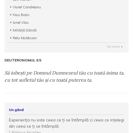
Viorel Candreanu
Nicu Butoi
Ionel Vlas
Mihăiță Dănilă
Relu Moldovan
Toţi autorii
DEUTERONOMUL 6:5
Să iubeşti pe Domnul Dumnezeul tău cu toată inima ta,
cu tot sufletul tău şi cu toată puterea ta.
Un gând
Experienţa nu este ceea ce ţi se întâmplă ci ceea ce inţelegi
din ceea ce ţi se întâmplă.
Aldous Huxley