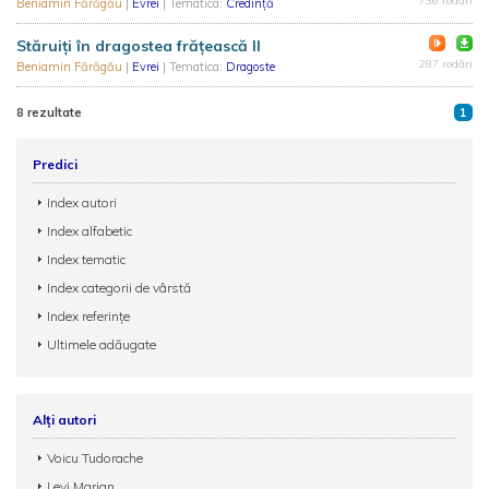
736 redări
Beniamin Fărăgău
|
Evrei
| Tematica:
Credință
Stăruiți în dragostea frățească II
287 redări
Beniamin Fărăgău
|
Evrei
| Tematica:
Dragoste
8 rezultate
1
Predici
Index autori
Index alfabetic
Index tematic
Index categorii de vârstă
Index referințe
Ultimele adăugate
Alți autori
Voicu Tudorache
Levi Marian