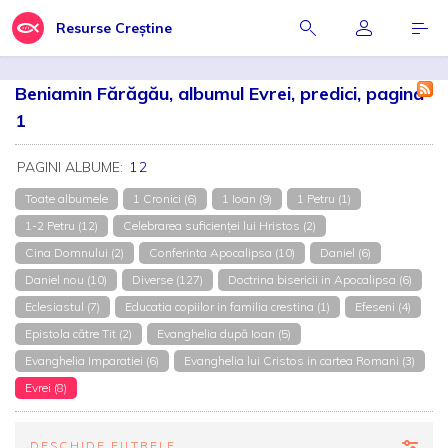
Resurse Creștine
Beniamin Fărăgău, albumul Evrei, predici, pagina
1
PAGINI ALBUME:
1
2
Toate albumele
1 Cronici (6)
1 Ioan (9)
1 Petru (1)
1-2 Petru (12)
Celebrarea suficienței lui Hristos (2)
Cina Domnului (2)
Conferinta Apocalipsa (10)
Daniel (6)
Daniel nou (10)
Diverse (127)
Doctrina bisericii in Apocalipsa (6)
Eclesiastul (7)
Educatia copiilor in familia crestina (1)
Efeseni (4)
Epistola către Tit (2)
Evanghelia după Ioan (5)
Evanghelia Imparatiei (6)
Evanghelia lui Cristos in cartea Romani (3)
Evrei (8)
DESCHIDE FILTRELE