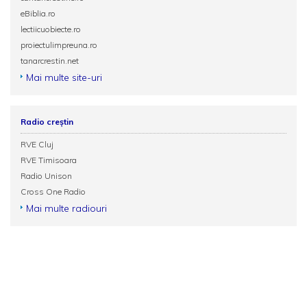
eBiblia.ro
lectiicuobiecte.ro
proiectulimpreuna.ro
tanarcrestin.net
Mai multe site-uri
Radio creștin
RVE Cluj
RVE Timisoara
Radio Unison
Cross One Radio
Mai multe radiouri