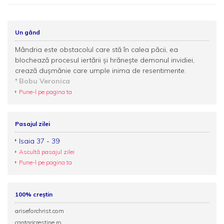
Un gând
Mândria este obstacolul care stă în calea păcii, ea
blochează procesul iertării și hrănește demonul invidiei,
crează dușmănie care umple inima de resentimente.
Bobu Veronica
Pune-l pe pagina ta
Pasajul zilei
Isaia 37 - 39
Ascultă pasajul zilei
Pune-l pe pagina ta
100% creștin
ariseforchrist.com
cantaricrestine.ro