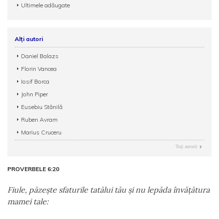
Ultimele adăugate
Alți autori
Daniel Balazs
Florin Vancea
Iosif Borca
John Piper
Eusebiu Stănilă
Ruben Avram
Marius Cruceru
Toţi autorii
PROVERBELE 6:20
Fiule, păzeşte sfaturile tatălui tău şi nu lepăda învăţătura
mamei tale: