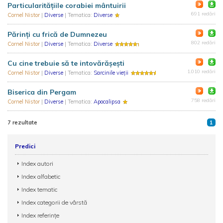
Particularităţiile corabiei mântuirii
691 redări
Cornel Nistor
|
Diverse
| Tematica:
Diverse
Părinţi cu frică de Dumnezeu
802 redări
Cornel Nistor
|
Diverse
| Tematica:
Diverse
Cu cine trebuie să te intovărăşeşti
1.010 redări
Cornel Nistor
|
Diverse
| Tematica:
Sarcinile vieții
Biserica din Pergam
758 redări
Cornel Nistor
|
Diverse
| Tematica:
Apocalipsa
7 rezultate
1
Predici
Index autori
Index alfabetic
Index tematic
Index categorii de vârstă
Index referințe