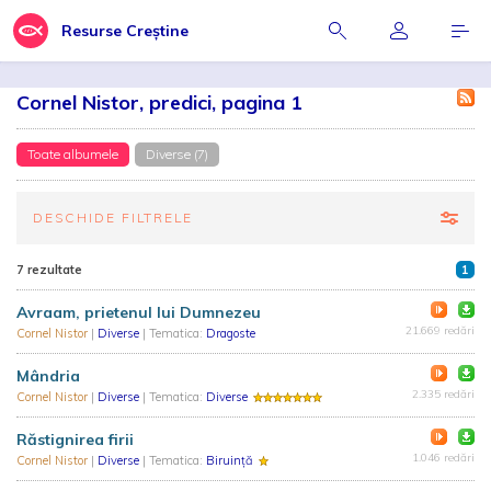
Resurse Creștine
Cornel Nistor, predici, pagina 1
Toate albumele
Diverse (7)
DESCHIDE FILTRELE
7 rezultate
1
Avraam, prietenul lui Dumnezeu
21.669 redări
Cornel Nistor
|
Diverse
| Tematica:
Dragoste
Mândria
2.335 redări
Cornel Nistor
|
Diverse
| Tematica:
Diverse
Răstignirea firii
1.046 redări
Cornel Nistor
|
Diverse
| Tematica:
Biruință