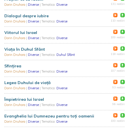
131 redări
Dorin Druhora
|
Diverse
| Tematica:
Diverse
Dialogul despre iubire
110 redări
Dorin Druhora
|
Diverse
| Tematica:
Diverse
Viitorul lui Israel
109 redări
Dorin Druhora
|
Diverse
| Tematica:
Diverse
Viața în Duhul Sfânt
118 redări
Dorin Druhora
|
Diverse
| Tematica:
Duhul Sfânt
Sfințirea
107 redări
Dorin Druhora
|
Diverse
| Tematica:
Diverse
Legea Duhului de viață
93 redări
Dorin Druhora
|
Diverse
| Tematica:
Diverse
Împietrirea lui Israel
96 redări
Dorin Druhora
|
Diverse
| Tematica:
Diverse
Evanghelia lui Dumnezeu pentru toți oamenii
100 redări
Dorin Druhora
|
Diverse
| Tematica:
Diverse