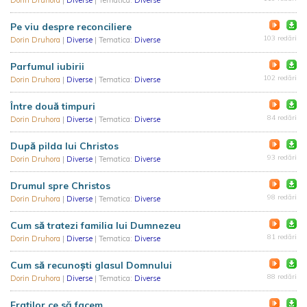
Dorin Druhora
|
Diverse
| Tematica:
Diverse
Pe viu despre reconciliere
103 redări
Dorin Druhora
|
Diverse
| Tematica:
Diverse
Parfumul iubirii
102 redări
Dorin Druhora
|
Diverse
| Tematica:
Diverse
Între două timpuri
84 redări
Dorin Druhora
|
Diverse
| Tematica:
Diverse
După pilda lui Christos
93 redări
Dorin Druhora
|
Diverse
| Tematica:
Diverse
Drumul spre Christos
98 redări
Dorin Druhora
|
Diverse
| Tematica:
Diverse
Cum să tratezi familia lui Dumnezeu
81 redări
Dorin Druhora
|
Diverse
| Tematica:
Diverse
Cum să recunoști glasul Domnului
88 redări
Dorin Druhora
|
Diverse
| Tematica:
Diverse
Fraților ce să facem