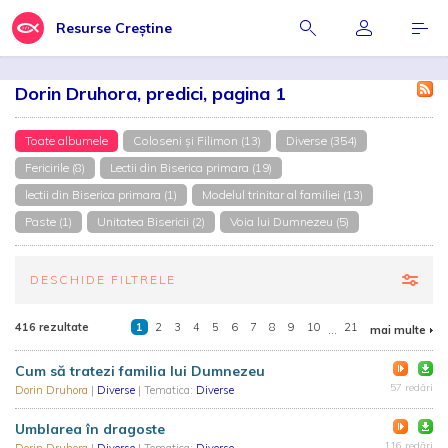
Resurse Creștine
Dorin Druhora, predici, pagina 1
Toate albumele
Coloseni și Filimon (13)
Diverse (354)
Fericirile (8)
Lectii din Biserica primara (19)
lectii din Biserica primara (1)
Modelul trinitar al familiei (13)
Paste (1)
Unitatea Bisericii (2)
Voia lui Dumnezeu (5)
DESCHIDE FILTRELE
416 rezultate
1
2
3
4
5
6
7
8
9
10
...
21
mai multe
Cum să tratezi familia lui Dumnezeu
57 redări
Dorin Druhora
|
Diverse
| Tematica:
Diverse
Umblarea în dragoste
116 redări