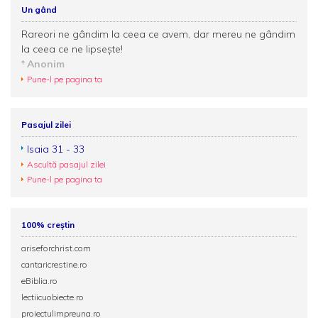
Un gând
Rareori ne gândim la ceea ce avem, dar mereu ne gândim
la ceea ce ne lipseşte!
Anonim
Pune-l pe pagina ta
Pasajul zilei
Isaia 31 - 33
Ascultă pasajul zilei
Pune-l pe pagina ta
100% creștin
ariseforchrist.com
cantaricrestine.ro
eBiblia.ro
lectiicuobiecte.ro
proiectulimpreuna.ro