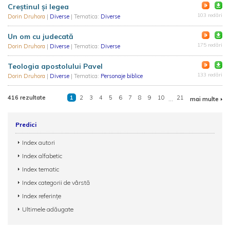
Creștinul și legea
103 redări
Dorin Druhora
|
Diverse
| Tematica:
Diverse
Un om cu judecată
175 redări
Dorin Druhora
|
Diverse
| Tematica:
Diverse
Teologia apostolului Pavel
133 redări
Dorin Druhora
|
Diverse
| Tematica:
Personaje biblice
416 rezultate
1
2
3
4
5
6
7
8
9
10
...
21
mai multe
Predici
Index autori
Index alfabetic
Index tematic
Index categorii de vârstă
Index referințe
Ultimele adăugate