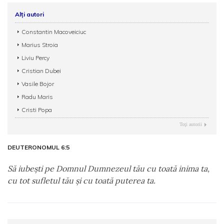
Alți autori
Constantin Macoveiciuc
Marius Stroia
Liviu Percy
Cristian Dubei
Vasile Bojor
Radu Maris
Cristi Popa
Toţi autorii
DEUTERONOMUL 6:5
Să iubeşti pe Domnul Dumnezeul tău cu toată inima ta,
cu tot sufletul tău şi cu toată puterea ta.