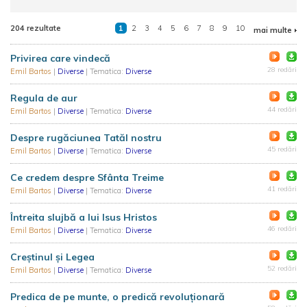
204 rezultate
1
2
3
4
5
6
7
8
9
10
mai multe
Privirea care vindecă
28 redări
Emil Bartos
|
Diverse
| Tematica:
Diverse
Regula de aur
44 redări
Emil Bartos
|
Diverse
| Tematica:
Diverse
Despre rugăciunea Tatăl nostru
45 redări
Emil Bartos
|
Diverse
| Tematica:
Diverse
Ce credem despre Sfânta Treime
41 redări
Emil Bartos
|
Diverse
| Tematica:
Diverse
Întreita slujbă a lui Isus Hristos
46 redări
Emil Bartos
|
Diverse
| Tematica:
Diverse
Creștinul și Legea
52 redări
Emil Bartos
|
Diverse
| Tematica:
Diverse
Predica de pe munte, o predică revoluționară