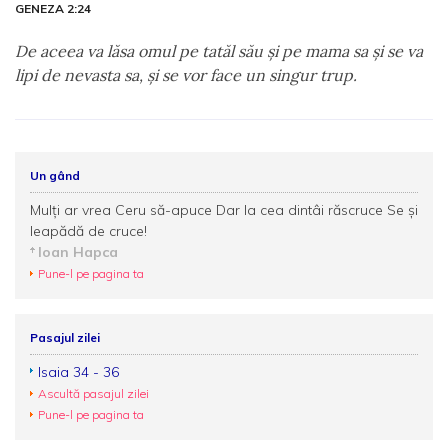
GENEZA 2:24
De aceea va lăsa omul pe tatăl său şi pe mama sa şi se va
lipi de nevasta sa, şi se vor face un singur trup.
Un gând
Mulți ar vrea Ceru să-apuce Dar la cea dintâi răscruce Se și
leapădă de cruce!
Ioan Hapca
Pune-l pe pagina ta
Pasajul zilei
Isaia 34 - 36
Ascultă pasajul zilei
Pune-l pe pagina ta