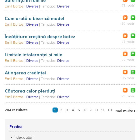
Suferința în familie
73 redări
Emil Bartos
|
Diverse
| Tematica:
Diverse
Cum arată o biserică model
69 redări
Emil Bartos
|
Diverse
| Tematica:
Diverse
Învățătura creștină despre botez
76 redări
Emil Bartos
|
Diverse
| Tematica:
Diverse
Limitele intoleranței și mila
72 redări
Emil Bartos
|
Diverse
| Tematica:
Diverse
Atingerea credinței
85 redări
Emil Bartos
|
Diverse
| Tematica:
Diverse
Căutarea celor pierduți
76 redări
Emil Bartos
|
Diverse
| Tematica:
Diverse
204 rezultate
1
2
3
4
5
6
7
8
9
10
mai multe
Predici
Index autori