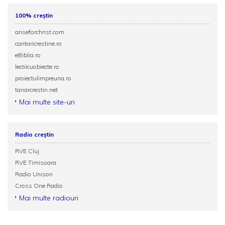
100% creștin
ariseforchrist.com
cantaricrestine.ro
eBiblia.ro
lectiicuobiecte.ro
proiectulimpreuna.ro
tanarcrestin.net
Mai multe site-uri
Radio creștin
RVE Cluj
RVE Timisoara
Radio Unison
Cross One Radio
Mai multe radiouri