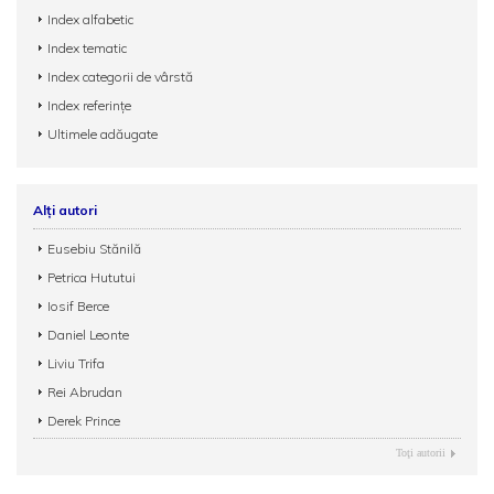
Index alfabetic
Index tematic
Index categorii de vârstă
Index referințe
Ultimele adăugate
Alți autori
Eusebiu Stănilă
Petrica Hututui
Iosif Berce
Daniel Leonte
Liviu Trifa
Rei Abrudan
Derek Prince
Toţi autorii