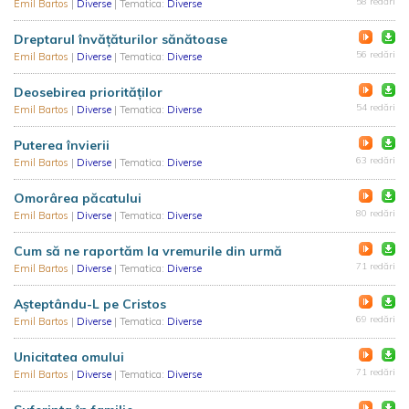
58 redări
Emil Bartos
|
Diverse
| Tematica:
Diverse
Dreptarul învățăturilor sănătoase
56 redări
Emil Bartos
|
Diverse
| Tematica:
Diverse
Deosebirea priorităților
54 redări
Emil Bartos
|
Diverse
| Tematica:
Diverse
Puterea învierii
63 redări
Emil Bartos
|
Diverse
| Tematica:
Diverse
Omorârea păcatului
80 redări
Emil Bartos
|
Diverse
| Tematica:
Diverse
Cum să ne raportăm la vremurile din urmă
71 redări
Emil Bartos
|
Diverse
| Tematica:
Diverse
Așteptându-L pe Cristos
69 redări
Emil Bartos
|
Diverse
| Tematica:
Diverse
Unicitatea omului
71 redări
Emil Bartos
|
Diverse
| Tematica:
Diverse