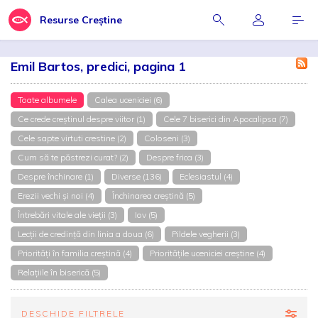
Resurse Creștine
Emil Bartos, predici, pagina 1
Toate albumele
Calea uceniciei (6)
Ce crede creștinul despre viitor (1)
Cele 7 biserici din Apocalipsa (7)
Cele sapte virtuti crestine (2)
Coloseni (3)
Cum să te păstrezi curat? (2)
Despre frica (3)
Despre închinare (1)
Diverse (136)
Eclesiastul (4)
Erezii vechi și noi (4)
Închinarea creștină (5)
Întrebări vitale ale vieții (3)
Iov (5)
Lecții de credință din linia a doua (6)
Pildele vegherii (3)
Priorități în familia creștină (4)
Prioritățile uceniciei creștine (4)
Relațiile în biserică (5)
DESCHIDE FILTRELE