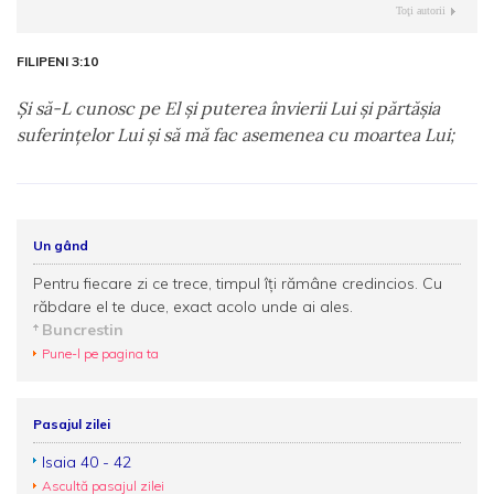
Toţi autorii
FILIPENI 3:10
Şi să-L cunosc pe El şi puterea învierii Lui şi părtăşia
suferinţelor Lui şi să mă fac asemenea cu moartea Lui;
Un gând
Pentru fiecare zi ce trece, timpul îţi rămâne credincios. Cu
răbdare el te duce, exact acolo unde ai ales.
Buncrestin
Pune-l pe pagina ta
Pasajul zilei
Isaia 40 - 42
Ascultă pasajul zilei