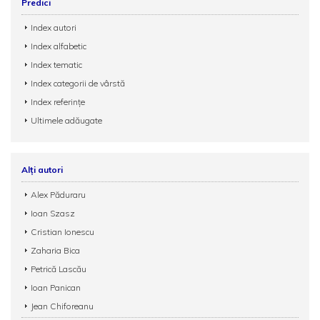
Predici
Index autori
Index alfabetic
Index tematic
Index categorii de vârstă
Index referințe
Ultimele adăugate
Alți autori
Alex Păduraru
Ioan Szasz
Cristian Ionescu
Zaharia Bica
Petrică Lascău
Ioan Panican
Jean Chiforeanu