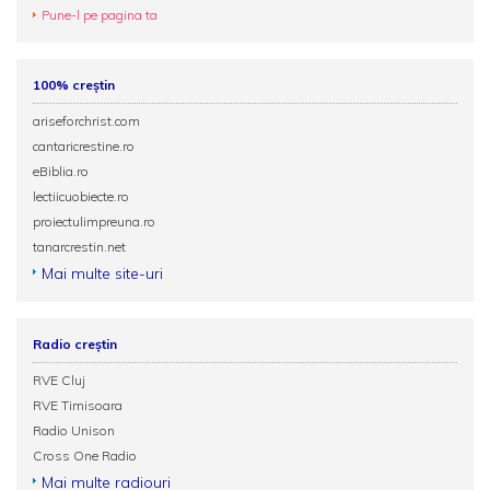
Pune-l pe pagina ta
100% creștin
ariseforchrist.com
cantaricrestine.ro
eBiblia.ro
lectiicuobiecte.ro
proiectulimpreuna.ro
tanarcrestin.net
Mai multe site-uri
Radio creștin
RVE Cluj
RVE Timisoara
Radio Unison
Cross One Radio
Mai multe radiouri