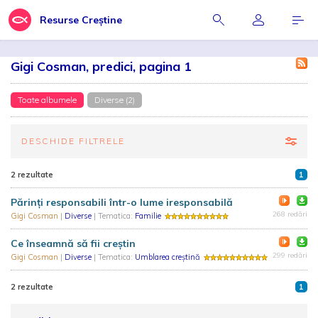
Resurse Creștine
Gigi Cosman, predici, pagina 1
Toate albumele
Diverse (2)
DESCHIDE FILTRELE
2 rezultate
1
Părinți responsabili într-o lume iresponsabilă
268 redări
Gigi Cosman
|
Diverse
| Tematica:
Familie
Ce înseamnă să fii creştin
299 redări
Gigi Cosman
|
Diverse
| Tematica:
Umblarea creştină
2 rezultate
1