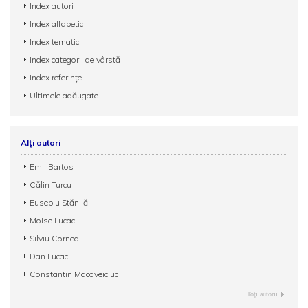
Index autori
Index alfabetic
Index tematic
Index categorii de vârstă
Index referințe
Ultimele adăugate
Alți autori
Emil Bartos
Călin Turcu
Eusebiu Stănilă
Moise Lucaci
Silviu Cornea
Dan Lucaci
Constantin Macoveiciuc
Toţi autorii