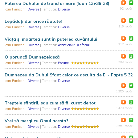
Puterea Duhului de transformare (Ioan 13÷36-38)
92 redări
Ioan Panican
|
Diverse
| Tematica:
Diverse
Lepădați dar orice răutate!
116 redări
Ioan Panican
|
Diverse
| Tematica:
Diverse
Viața şi moartea sunt în puterea cuvântului
312 redări
Ioan Panican
|
Diverse
| Tematica:
Atenționări și sfaturi
O poruncă Dumnezeiască
299 redări
Ioan Panican
|
Diverse
| Tematica:
Porunci
Dumnezeu da Duhul Sfant celor ce asculta de El - Fapte 5 32
Ioan Panican
|
Diverse
| Tematica:
Diverse
1.250 redări
Treptele sfințirii, sau cum să fii curat de tot
1.470 redări
Ioan Panican
|
Diverse
| Tematica:
Diverse
Vrei să mergi cu Omul acesta?
3.551 redări
Ioan Panican
|
Diverse
| Tematica:
Diverse