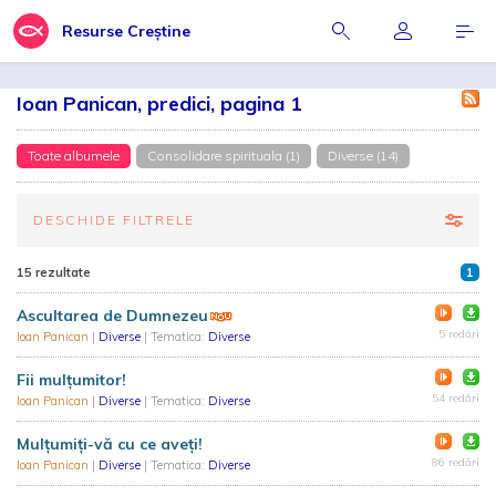
Resurse Creștine
Ioan Panican, predici, pagina 1
Toate albumele
Consolidare spirituala (1)
Diverse (14)
DESCHIDE FILTRELE
15 rezultate
1
Ascultarea de Dumnezeu
5 redări
Ioan Panican
|
Diverse
| Tematica:
Diverse
Fii mulțumitor!
54 redări
Ioan Panican
|
Diverse
| Tematica:
Diverse
Mulțumiți-vă cu ce aveți!
86 redări
Ioan Panican
|
Diverse
| Tematica:
Diverse