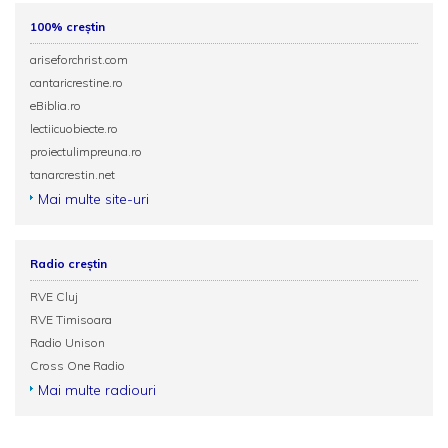
100% creștin
ariseforchrist.com
cantaricrestine.ro
eBiblia.ro
lectiicuobiecte.ro
proiectulimpreuna.ro
tanarcrestin.net
Mai multe site-uri
Radio creștin
RVE Cluj
RVE Timisoara
Radio Unison
Cross One Radio
Mai multe radiouri