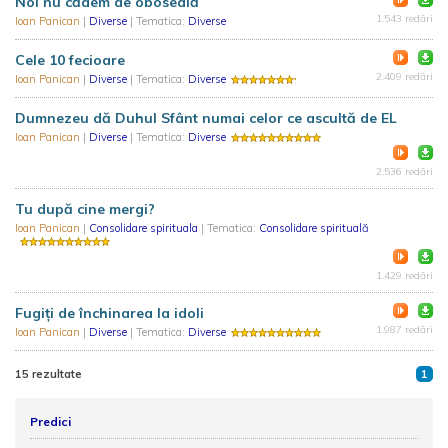
Noi nu cădem de oboseală
1.543 redări
Ioan Panican
|
Diverse
| Tematica:
Diverse
Cele 10 fecioare
2.409 redări
Ioan Panican
|
Diverse
| Tematica:
Diverse
Dumnezeu dă Duhul Sfânt numai celor ce ascultă de EL
Ioan Panican
|
Diverse
| Tematica:
Diverse
2.536 redări
Tu după cine mergi?
Ioan Panican
|
Consolidare spirituala
| Tematica:
Consolidare spirituală
1.429 redări
Fugiţi de închinarea la idoli
1.987 redări
Ioan Panican
|
Diverse
| Tematica:
Diverse
15 rezultate
1
Predici