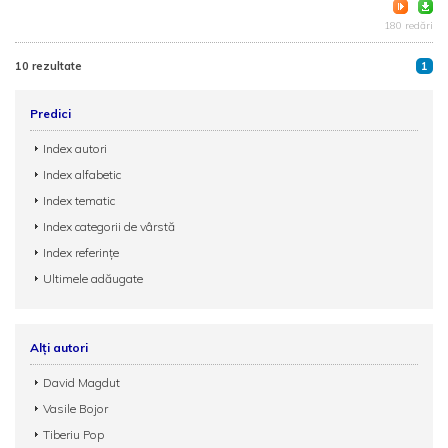
180 redări
10 rezultate
1
Predici
Index autori
Index alfabetic
Index tematic
Index categorii de vârstă
Index referințe
Ultimele adăugate
Alți autori
David Magdut
Vasile Bojor
Tiberiu Pop