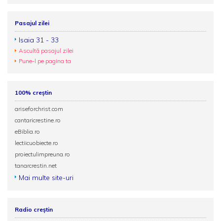
Pasajul zilei
Isaia 31 - 33
Ascultă pasajul zilei
Pune-l pe pagina ta
100% creștin
ariseforchrist.com
cantaricrestine.ro
eBiblia.ro
lectiicuobiecte.ro
proiectulimpreuna.ro
tanarcrestin.net
Mai multe site-uri
Radio creștin