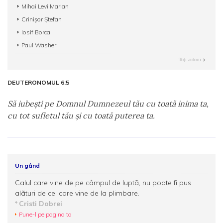
Mihai Levi Marian
Crinișor Ștefan
Iosif Borca
Paul Washer
Toţi autorii
DEUTERONOMUL 6:5
Să iubeşti pe Domnul Dumnezeul tău cu toată inima ta,
cu tot sufletul tău şi cu toată puterea ta.
Un gând
Calul care vine de pe câmpul de luptã, nu poate fi pus
alãturi de cel care vine de la plimbare.
Cristi Dobrei
Pune-l pe pagina ta