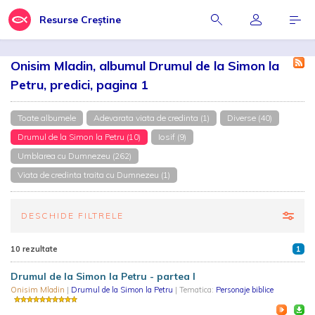
Resurse Creștine
Onisim Mladin, albumul Drumul de la Simon la
Petru, predici, pagina 1
Toate albumele
Adevarata viata de credinta (1)
Diverse (40)
Drumul de la Simon la Petru (10)
Iosif (9)
Umblarea cu Dumnezeu (262)
Viata de credinta traita cu Dumnezeu (1)
DESCHIDE FILTRELE
10 rezultate
1
Drumul de la Simon la Petru - partea I
Onisim Mladin
|
Drumul de la Simon la Petru
| Tematica:
Personaje biblice