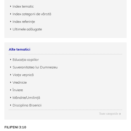
Index tematic
Index categorii de vârstă
Index referințe
Ultimele adăugate
Alte tematici
Educația copiilor
Suveranitatea lui Dumnezeu
Viața veșnică
Vrednicie
Înviere
Mândrie/Umilință
Disciplina Bisericii
Toate categoriile
FILIPENI 3:10