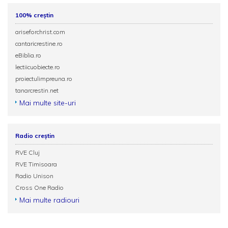
100% creștin
ariseforchrist.com
cantaricrestine.ro
eBiblia.ro
lectiicuobiecte.ro
proiectulimpreuna.ro
tanarcrestin.net
Mai multe site-uri
Radio creștin
RVE Cluj
RVE Timisoara
Radio Unison
Cross One Radio
Mai multe radiouri