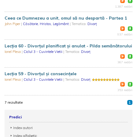
1.387 redări
Ceea ce Dumnezeu a unit, omul să nu despartă - Partea 1
John Piper
|
Căsătorie, Hristos, Legământ
| Tematica:
Divorț
937 redări
Lecția 60 - Divorţul planificat şi anulat - Pilda semănătorului
Ionel Plesa
|
Ciclul 3 - Cuvintele Vietii
| Tematica:
Divorț
367 redări
Lecția 59 - Divorţul şi consecinţele
Ionel Plesa
|
Ciclul 3 - Cuvintele Vietii
| Tematica:
Divorț
353 redări
7 rezultate
1
Predici
Index autori
Index alfabetic