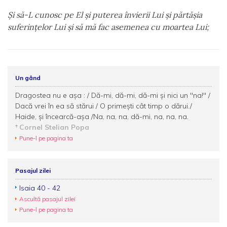
Şi să-L cunosc pe El şi puterea învierii Lui şi părtăşia
suferinţelor Lui şi să mă fac asemenea cu moartea Lui;
Un gând
Dragostea nu e aşa : / Dă-mi, dă-mi, dă-mi şi nici un "na!" /
Dacă vrei în ea să stărui / O primeşti cât timp o dărui./
Haide, şi încearcă-aşa /Na, na, na, dă-mi, na, na, na.
Cornel Stelian Popa
Pune-l pe pagina ta
Pasajul zilei
Isaia 40 - 42
Ascultă pasajul zilei
Pune-l pe pagina ta