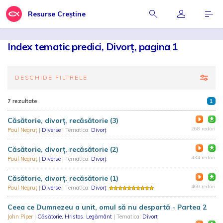
Resurse Creștine
Index tematic predici, Divorț, pagina 1
DESCHIDE FILTRELE
7 rezultate
1
Căsătorie, divorț, recăsătorie (3)
268 redări
Paul Negruț
|
Diverse
| Tematica:
Divorț
Căsătorie, divorț, recăsătorie (2)
434 redări
Paul Negruț
|
Diverse
| Tematica:
Divorț
Căsătorie, divorț, recăsătorie (1)
460 redări
Paul Negruț
|
Diverse
| Tematica:
Divorț
Ceea ce Dumnezeu a unit, omul să nu despartă - Partea 2
John Piper
|
Căsătorie, Hristos, Legământ
| Tematica:
Divorț